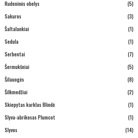
Rudeninės obelys
(5)
Sakuros
(3)
Šaltalankiai
(1)
Sedula
(1)
Serbentai
(7)
Šermukšniai
(5)
Šilauogės
(8)
Šilkmedžiai
(2)
Skiepytas karklas Blindė
(1)
Slyva-abrikosas Plumcot
(1)
Slyvos
(14)