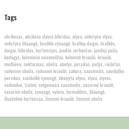
Tags
abrikosas
abrikoso slyvos hibridas
alyva
ankstyva slyva
ankstyva šilauogė
besėklė vynuogė
braškių daigai
braškės
daigai
hibridas
hortenzijos
juodas serbentas
juodoji pušis
kadagys
koloniniai vaismedžiai
koloninė kriaušė
kriaušė
medlieva
nektarinas
obelis
obelys
persikas
pušys
riešutas
rudenine obelis
rudeninė kriaušė
sakura
sausmedis
savidulkis
persikas
savidulkė vynuogė
skiepyta alyva
slyva
slyvos
sodinukai
trešnė
valgomasis sausmedis
vasarinė kriaušė
vasarinė obelis
vynuogė
vyšnia
šermukšnis
šilauogė
šluotelinė hortenzija
žieminė kriaušė
žieminė obelis