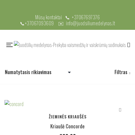
Mūsų kontaktai 📞
+37067697376
📞
+37067093609
✉️
info@juodsiliumedelynas.lt
Filtras
ŽIEMINĖS KRIAUŠĖS
Kriaušė Concorde