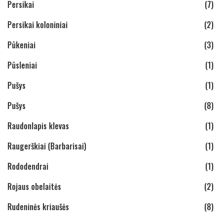
Persikai
(7)
Persikai koloniniai
(2)
Pūkeniai
(3)
Pūsleniai
(1)
Pušys
(1)
Pušys
(8)
Raudonlapis klevas
(1)
Raugerškiai (Barbarisai)
(1)
Rododendrai
(1)
Rojaus obelaitės
(2)
Rudeninės kriaušės
(8)