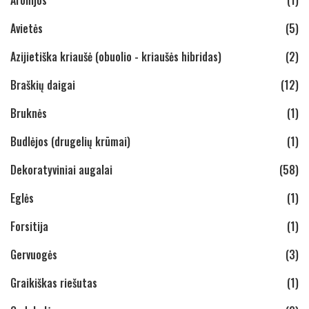
Avietės
(5)
Azijietiška kriaušė (obuolio - kriaušės hibridas)
(2)
Braškių daigai
(12)
Bruknės
(1)
Budlėjos (drugelių krūmai)
(1)
Dekoratyviniai augalai
(58)
Eglės
(1)
Forsitija
(1)
Gervuogės
(3)
Graikiškas riešutas
(1)