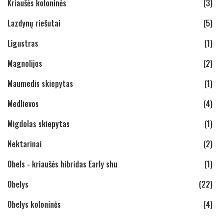
Kriaušės koloninės
(3)
Lazdynų riešutai
(5)
Ligustras
(1)
Magnolijos
(2)
Maumedis skiepytas
(1)
Medlievos
(4)
Migdolas skiepytas
(1)
Nektarinai
(2)
Obels - kriaušės hibridas Early shu
(1)
Obelys
(22)
Obelys koloninės
(4)