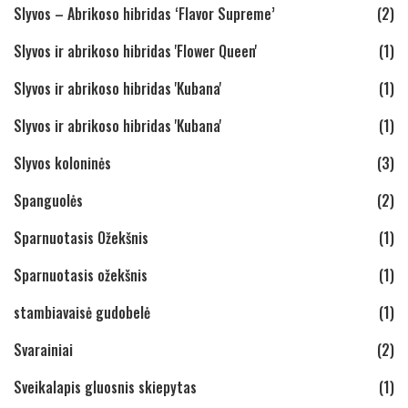
Slyvos – Abrikoso hibridas ‘Flavor Supreme’
(2)
Slyvos ir abrikoso hibridas 'Flower Queen'
(1)
Slyvos ir abrikoso hibridas 'Kubana'
(1)
Slyvos ir abrikoso hibridas 'Kubana'
(1)
Slyvos koloninės
(3)
Spanguolės
(2)
Sparnuotasis Ožekšnis
(1)
Sparnuotasis ožekšnis
(1)
stambiavaisė gudobelė
(1)
Svarainiai
(2)
Sveikalapis gluosnis skiepytas
(1)