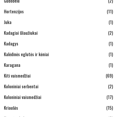
Gudobelė
(2)
Hortenzijos
(11)
Juka
(1)
Kadagiai šliaužiukai
(2)
Kadagys
(1)
Kalėdinės eglutės ir kėniai
(1)
Karagana
(1)
Kiti vaismedžiai
(69)
Koloniniai serbentai
(2)
Koloniniai vaismedžiai
(17)
Kriaušės
(15)