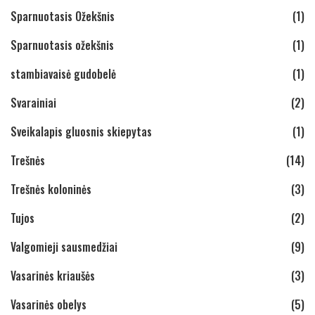
Sparnuotasis Ožekšnis
(1)
Sparnuotasis ožekšnis
(1)
stambiavaisė gudobelė
(1)
Svarainiai
(2)
Sveikalapis gluosnis skiepytas
(1)
Trešnės
(14)
Trešnės koloninės
(3)
Tujos
(2)
Valgomieji sausmedžiai
(9)
Vasarinės kriaušės
(3)
Vasarinės obelys
(5)