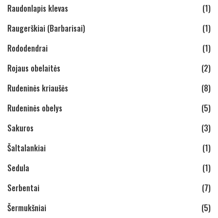
Raudonlapis klevas
(1)
Raugerškiai (Barbarisai)
(1)
Rododendrai
(1)
Rojaus obelaitės
(2)
Rudeninės kriaušės
(8)
Rudeninės obelys
(5)
Sakuros
(3)
Šaltalankiai
(1)
Sedula
(1)
Serbentai
(7)
Šermukšniai
(5)