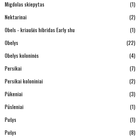
Migdolas skiepytas
(1)
Nektarinai
(2)
Obels - kriaušės hibridas Early shu
(1)
Obelys
(22)
Obelys koloninės
(4)
Persikai
(7)
Persikai koloniniai
(2)
Pūkeniai
(3)
Pūsleniai
(1)
Pušys
(1)
Pušys
(8)