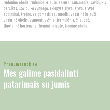
rudenine obelis
rudeninė kriaušė
sakura
sausmedis
savidulkis
persikas
savidulkė vynuogė
skiepyta alyva
slyva
slyvos
sodinukai
trešnė
valgomasis sausmedis
vasarinė kriaušė
vasarinė obelis
vynuogė
vyšnia
šermukšnis
šilauogė
šluotelinė hortenzija
žieminė kriaušė
žieminė obelis
Prenumeruokite
Mes galime pasidalinti
patarimais su jumis