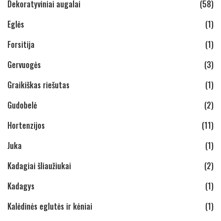
Dekoratyviniai augalai
(58)
Eglės
(1)
Forsitija
(1)
Gervuogės
(3)
Graikiškas riešutas
(1)
Gudobelė
(2)
Hortenzijos
(11)
Juka
(1)
Kadagiai šliaužiukai
(2)
Kadagys
(1)
Kalėdinės eglutės ir kėniai
(1)