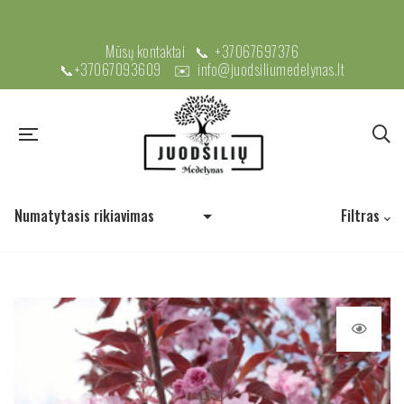
Mūsų kontaktai 📞
+37067697376
📞
+37067093609
✉️
info@juodsiliumedelynas.lt
Filtras