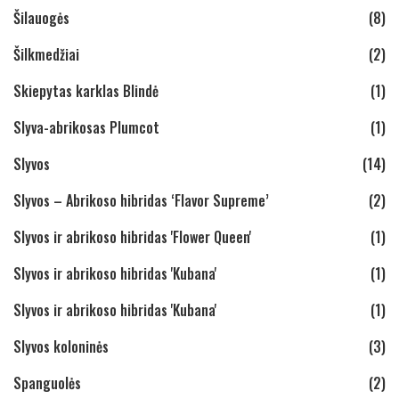
Šilauogės
(8)
Šilkmedžiai
(2)
Skiepytas karklas Blindė
(1)
Slyva-abrikosas Plumcot
(1)
Slyvos
(14)
Slyvos – Abrikoso hibridas ‘Flavor Supreme’
(2)
Slyvos ir abrikoso hibridas 'Flower Queen'
(1)
Slyvos ir abrikoso hibridas 'Kubana'
(1)
Slyvos ir abrikoso hibridas 'Kubana'
(1)
Slyvos koloninės
(3)
Spanguolės
(2)