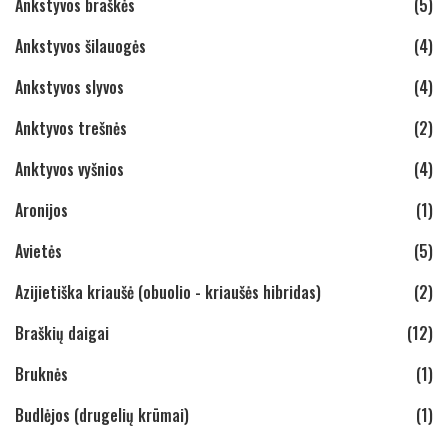
Ankstyvos braškės
(5)
Ankstyvos šilauogės
(4)
Ankstyvos slyvos
(4)
Anktyvos trešnės
(2)
Anktyvos vyšnios
(4)
Aronijos
(1)
Avietės
(5)
Azijietiška kriaušė (obuolio - kriaušės hibridas)
(2)
Braškių daigai
(12)
Bruknės
(1)
Budlėjos (drugelių krūmai)
(1)