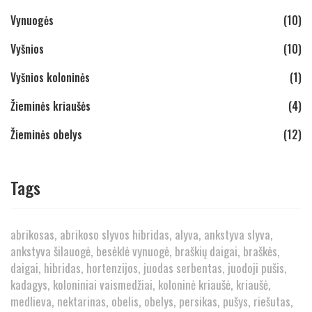
Vynuogės
(10)
Vyšnios
(10)
Vyšnios koloninės
(1)
Žieminės kriaušės
(4)
Žieminės obelys
(12)
Tags
abrikosas
abrikoso slyvos hibridas
alyva
ankstyva slyva
ankstyva šilauogė
besėklė vynuogė
braškių daigai
braškės
daigai
hibridas
hortenzijos
juodas serbentas
juodoji pušis
kadagys
koloniniai vaismedžiai
koloninė kriaušė
kriaušė
medlieva
nektarinas
obelis
obelys
persikas
pušys
riešutas