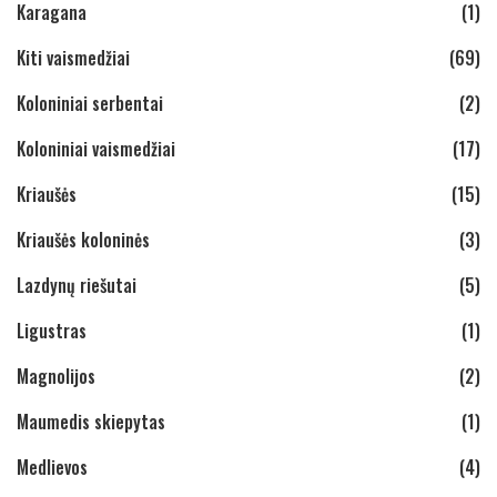
Karagana
(1)
Kiti vaismedžiai
(69)
Koloniniai serbentai
(2)
Koloniniai vaismedžiai
(17)
Kriaušės
(15)
Kriaušės koloninės
(3)
Lazdynų riešutai
(5)
Ligustras
(1)
Magnolijos
(2)
Maumedis skiepytas
(1)
Medlievos
(4)