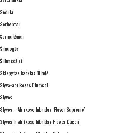
Šaltalankiai
Sedula
Serbentai
Šermukšniai
Šilauogės
Šilkmedžiai
Skiepytas karklas Blindė
Slyva-abrikosas Plumcot
Slyvos
Slyvos – Abrikoso hibridas ‘Flavor Supreme’
Slyvos ir abrikoso hibridas 'Flower Queen'