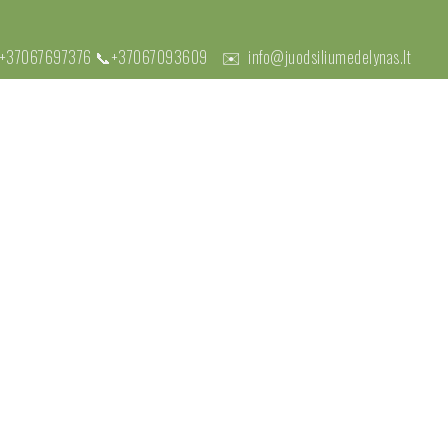
+37067697376
📞
+37067093609
✉️
info@juodsiliumedelynas.lt