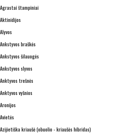
Agrastai štampiniai
Aktinidijos
Alyvos
Ankstyvos braškės
Ankstyvos šilauogės
Ankstyvos slyvos
Anktyvos trešnės
Anktyvos vyšnios
Aronijos
Avietės
Azijietiška kriaušė (obuolio - kriaušės hibridas)