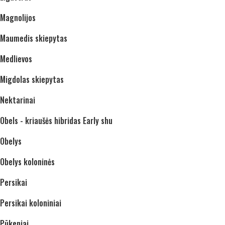
Magnolijos
Maumedis skiepytas
Medlievos
Migdolas skiepytas
Nektarinai
Obels - kriaušės hibridas Early shu
Obelys
Obelys koloninės
Persikai
Persikai koloniniai
Pūkeniai