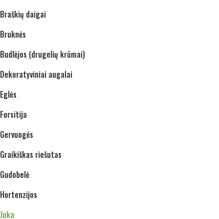
Braškių daigai
Bruknės
Budlėjos (drugelių krūmai)
Dekoratyviniai augalai
Eglės
Forsitija
Gervuogės
Graikiškas riešutas
Gudobelė
Hortenzijos
Juka