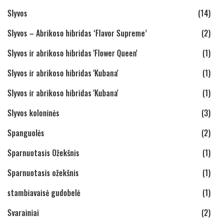
Slyvos
(14)
Slyvos – Abrikoso hibridas ‘Flavor Supreme’
(2)
Slyvos ir abrikoso hibridas 'Flower Queen'
(1)
Slyvos ir abrikoso hibridas 'Kubana'
(1)
Slyvos ir abrikoso hibridas 'Kubana'
(1)
Slyvos koloninės
(3)
Spanguolės
(2)
Sparnuotasis Ožekšnis
(1)
Sparnuotasis ožekšnis
(1)
stambiavaisė gudobelė
(1)
Svarainiai
(2)