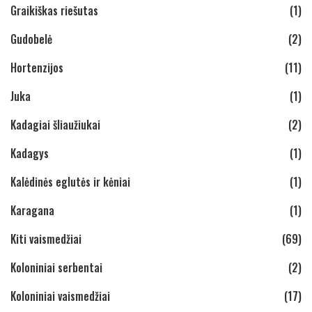
Graikiškas riešutas
(1)
Gudobelė
(2)
Hortenzijos
(11)
Juka
(1)
Kadagiai šliaužiukai
(2)
Kadagys
(1)
Kalėdinės eglutės ir kėniai
(1)
Karagana
(1)
Kiti vaismedžiai
(69)
Koloniniai serbentai
(2)
Koloniniai vaismedžiai
(17)