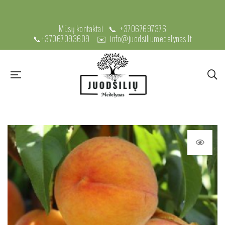
Mūsų kontaktai 📞
+37067697376
📞
+37067093609
✉️
info@juodsiliumedelynas.lt