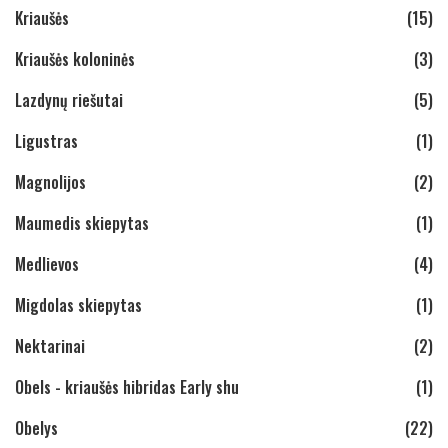
Kriaušės
(15)
Kriaušės koloninės
(3)
Lazdynų riešutai
(5)
Ligustras
(1)
Magnolijos
(2)
Maumedis skiepytas
(1)
Medlievos
(4)
Migdolas skiepytas
(1)
Nektarinai
(2)
Obels - kriaušės hibridas Early shu
(1)
Obelys
(22)