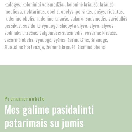
kadagys
koloniniai vaismedžiai
koloninė kriaušė
kriaušė
medlieva
nektarinas
obelis
obelys
persikas
pušys
riešutas
rudenine obelis
rudeninė kriaušė
sakura
sausmedis
savidulkis
persikas
savidulkė vynuogė
skiepyta alyva
slyva
slyvos
sodinukai
trešnė
valgomasis sausmedis
vasarinė kriaušė
vasarinė obelis
vynuogė
vyšnia
šermukšnis
šilauogė
šluotelinė hortenzija
žieminė kriaušė
žieminė obelis
Prenumeruokite
Mes galime pasidalinti
patarimais su jumis