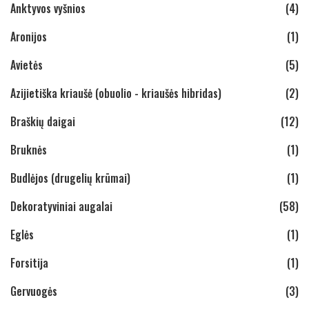
Anktyvos vyšnios
(4)
Aronijos
(1)
Avietės
(5)
Azijietiška kriaušė (obuolio - kriaušės hibridas)
(2)
Braškių daigai
(12)
Bruknės
(1)
Budlėjos (drugelių krūmai)
(1)
Dekoratyviniai augalai
(58)
Eglės
(1)
Forsitija
(1)
Gervuogės
(3)