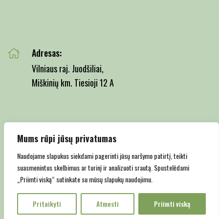
Adresas:
Vilniaus raj. Juodšiliai,
Miškinių km. Tiesioji 12 A
Email:
Mums rūpi jūsų privatumas
info@juodsiliumedelynas.lt
Naudojame slapukus siekdami pagerinti jūsų naršymo patirtį, teikti
suasmenintus skelbimus ar turinį ir analizuoti srautą. Spustelėdami
„Priimti viską“ sutinkate su mūsų slapukų naudojimu.
Copyright © 2022 Juodšilių medelynas |
Privatumo politika
Pritaikyti
Atmesti
Priimti viską