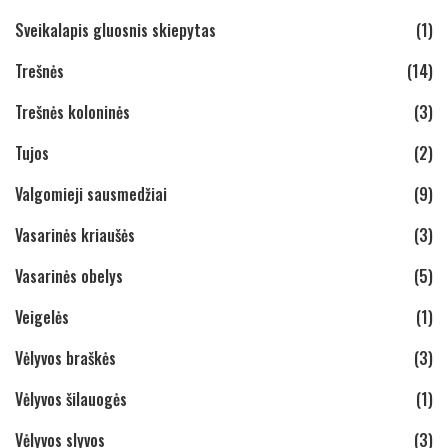
Sveikalapis gluosnis skiepytas
(1)
Trešnės
(14)
Trešnės koloninės
(3)
Tujos
(2)
Valgomieji sausmedžiai
(9)
Vasarinės kriaušės
(3)
Vasarinės obelys
(5)
Veigelės
(1)
Vėlyvos braškės
(3)
Vėlyvos šilauogės
(1)
Vėlyvos slyvos
(3)