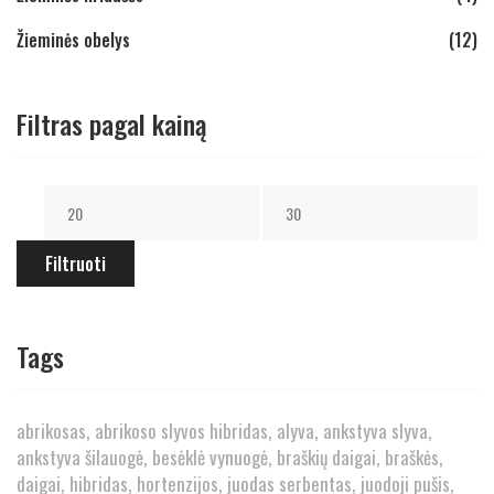
Žieminės obelys
(12)
Filtras pagal kainą
Filtruoti
Tags
abrikosas
abrikoso slyvos hibridas
alyva
ankstyva slyva
ankstyva šilauogė
besėklė vynuogė
braškių daigai
braškės
daigai
hibridas
hortenzijos
juodas serbentas
juodoji pušis