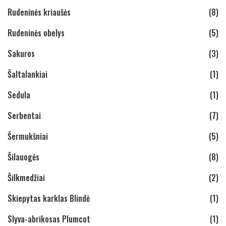
Rudeninės kriaušės
(8)
Rudeninės obelys
(5)
Sakuros
(3)
Šaltalankiai
(1)
Sedula
(1)
Serbentai
(7)
Šermukšniai
(5)
Šilauogės
(8)
Šilkmedžiai
(2)
Skiepytas karklas Blindė
(1)
Slyva-abrikosas Plumcot
(1)