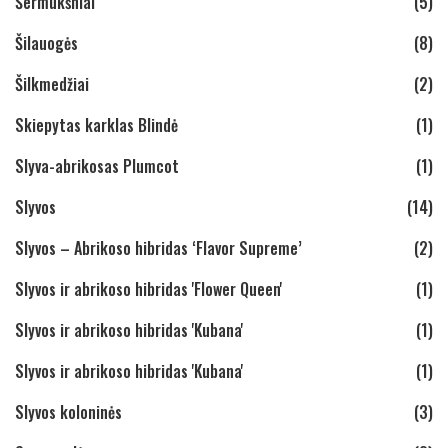
Šermukšniai
(5)
Šilauogės
(8)
Šilkmedžiai
(2)
Skiepytas karklas Blindė
(1)
Slyva-abrikosas Plumcot
(1)
Slyvos
(14)
Slyvos – Abrikoso hibridas ‘Flavor Supreme’
(2)
Slyvos ir abrikoso hibridas 'Flower Queen'
(1)
Slyvos ir abrikoso hibridas 'Kubana'
(1)
Slyvos ir abrikoso hibridas 'Kubana'
(1)
Slyvos koloninės
(3)