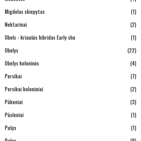
Migdolas skiepytas
(1)
Nektarinai
(2)
Obels - kriaušės hibridas Early shu
(1)
Obelys
(22)
Obelys koloninės
(4)
Persikai
(7)
Persikai koloniniai
(2)
Pūkeniai
(3)
Pūsleniai
(1)
Pušys
(1)
Pušys
(8)