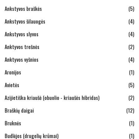
Ankstyvos braškės
(5)
Ankstyvos šilauogės
(4)
Ankstyvos slyvos
(4)
Anktyvos trešnės
(2)
Anktyvos vyšnios
(4)
Aronijos
(1)
Avietės
(5)
Azijietiška kriaušė (obuolio - kriaušės hibridas)
(2)
Braškių daigai
(12)
Bruknės
(1)
Budlėjos (drugelių krūmai)
(1)