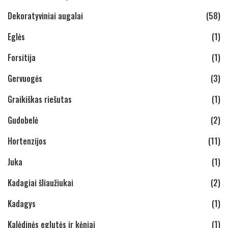
Dekoratyviniai augalai
(58)
Eglės
(1)
Forsitija
(1)
Gervuogės
(3)
Graikiškas riešutas
(1)
Gudobelė
(2)
Hortenzijos
(11)
Juka
(1)
Kadagiai šliaužiukai
(2)
Kadagys
(1)
Kalėdinės eglutės ir kėniai
(1)