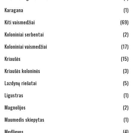
Karagana
(1)
Kiti vaismedžiai
(69)
Koloniniai serbentai
(2)
Koloniniai vaismedžiai
(17)
Kriaušės
(15)
Kriaušės koloninės
(3)
Lazdynų riešutai
(5)
Ligustras
(1)
Magnolijos
(2)
Maumedis skiepytas
(1)
Medlievos
(4)