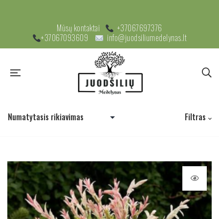
Mūsų kontaktai
+37067697376
+37067093609
info@juodsiliumedelynas.lt
Filtras