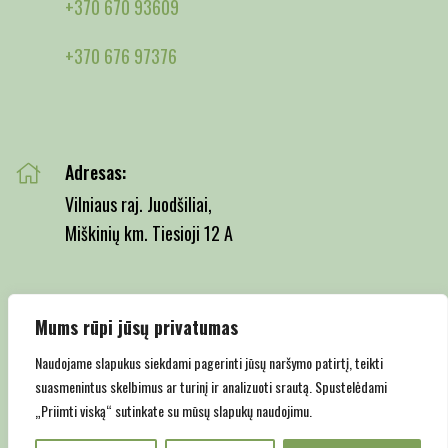
+370 670 93609
+370 676 97376
Adresas:
Vilniaus raj. Juodšiliai,
Miškinių km. Tiesioji 12 A
Mums rūpi jūsų privatumas
Email:
info@juodsiliumedelynas.lt
Naudojame slapukus siekdami pagerinti jūsų naršymo patirtį, teikti
suasmenintus skelbimus ar turinį ir analizuoti srautą. Spustelėdami
„Priimti viską“ sutinkate su mūsų slapukų naudojimu.