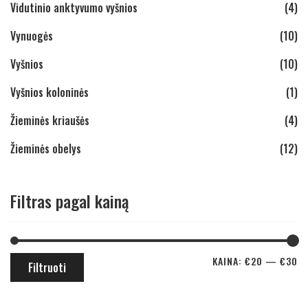
Vidutinio anktyvumo vyšnios
(4)
Vynuogės
(10)
Vyšnios
(10)
Vyšnios koloninės
(1)
Žieminės kriaušės
(4)
Žieminės obelys
(12)
Filtras pagal kainą
KAINA:
€20
—
€30
Filtruoti