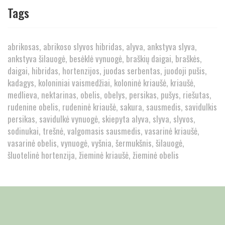
Tags
abrikosas
abrikoso slyvos hibridas
alyva
ankstyva slyva
ankstyva šilauogė
besėklė vynuogė
braškių daigai
braškės
daigai
hibridas
hortenzijos
juodas serbentas
juodoji pušis
kadagys
koloniniai vaismedžiai
koloninė kriaušė
kriaušė
medlieva
nektarinas
obelis
obelys
persikas
pušys
riešutas
rudenine obelis
rudeninė kriaušė
sakura
sausmedis
savidulkis
persikas
savidulkė vynuogė
skiepyta alyva
slyva
slyvos
sodinukai
trešnė
valgomasis sausmedis
vasarinė kriaušė
vasarinė obelis
vynuogė
vyšnia
šermukšnis
šilauogė
šluotelinė hortenzija
žieminė kriaušė
žieminė obelis