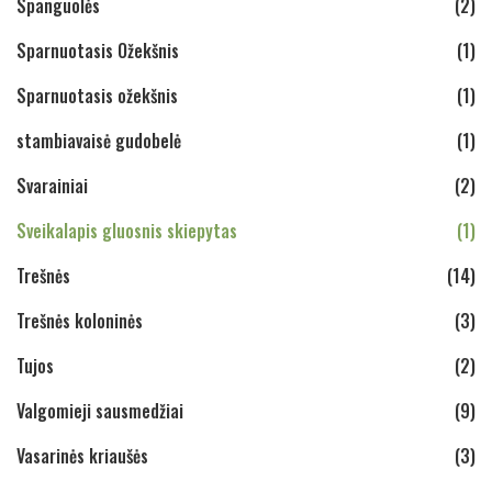
Spanguolės
(2)
Sparnuotasis Ožekšnis
(1)
Sparnuotasis ožekšnis
(1)
stambiavaisė gudobelė
(1)
Svarainiai
(2)
Sveikalapis gluosnis skiepytas
(1)
Trešnės
(14)
Trešnės koloninės
(3)
Tujos
(2)
Valgomieji sausmedžiai
(9)
Vasarinės kriaušės
(3)