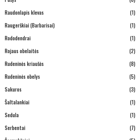
Raudonlapis klevas
(1)
Raugerškiai (Barbarisai)
(1)
Rododendrai
(1)
Rojaus obelaitės
(2)
Rudeninės kriaušės
(8)
Rudeninės obelys
(5)
Sakuros
(3)
Šaltalankiai
(1)
Sedula
(1)
Serbentai
(7)