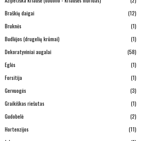
Azijietiška kriaušė (obuolio - kriaušės hibridas)
(2)
Braškių daigai
(12)
Bruknės
(1)
Budlėjos (drugelių krūmai)
(1)
Dekoratyviniai augalai
(58)
Eglės
(1)
Forsitija
(1)
Gervuogės
(3)
Graikiškas riešutas
(1)
Gudobelė
(2)
Hortenzijos
(11)