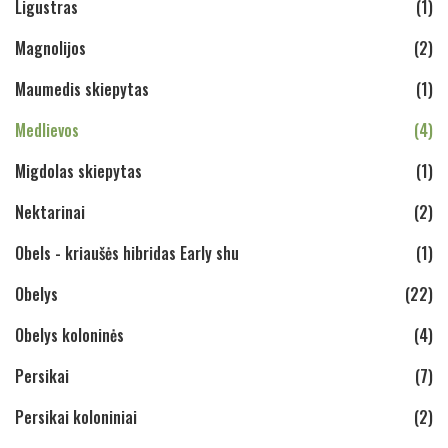
Ligustras
(1)
Magnolijos
(2)
Maumedis skiepytas
(1)
Medlievos
(4)
Migdolas skiepytas
(1)
Nektarinai
(2)
Obels - kriaušės hibridas Early shu
(1)
Obelys
(22)
Obelys koloninės
(4)
Persikai
(7)
Persikai koloniniai
(2)