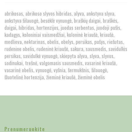
abrikosas
abrikoso slyvos hibridas
alyva
ankstyva slyva
ankstyva šilauogė
besėklė vynuogė
braškių daigai
braškės
daigai
hibridas
hortenzijos
juodas serbentas
juodoji pušis
kadagys
koloniniai vaismedžiai
koloninė kriaušė
kriaušė
medlieva
nektarinas
obelis
obelys
persikas
pušys
riešutas
rudenine obelis
rudeninė kriaušė
sakura
sausmedis
savidulkis
persikas
savidulkė vynuogė
skiepyta alyva
slyva
slyvos
sodinukai
trešnė
valgomasis sausmedis
vasarinė kriaušė
vasarinė obelis
vynuogė
vyšnia
šermukšnis
šilauogė
šluotelinė hortenzija
žieminė kriaušė
žieminė obelis
Prenumeruokite