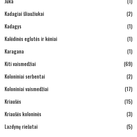
Juka
(1)
Kadagiai šliaužiukai
(2)
Kadagys
(1)
Kalėdinės eglutės ir kėniai
(1)
Karagana
(1)
Kiti vaismedžiai
(69)
Koloniniai serbentai
(2)
Koloniniai vaismedžiai
(17)
Kriaušės
(15)
Kriaušės koloninės
(3)
Lazdynų riešutai
(5)