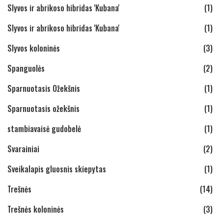
Slyvos ir abrikoso hibridas 'Kubana'
(1)
Slyvos ir abrikoso hibridas 'Kubana'
(1)
Slyvos koloninės
(3)
Spanguolės
(2)
Sparnuotasis Ožekšnis
(1)
Sparnuotasis ožekšnis
(1)
stambiavaisė gudobelė
(1)
Svarainiai
(2)
Sveikalapis gluosnis skiepytas
(1)
Trešnės
(14)
Trešnės koloninės
(3)