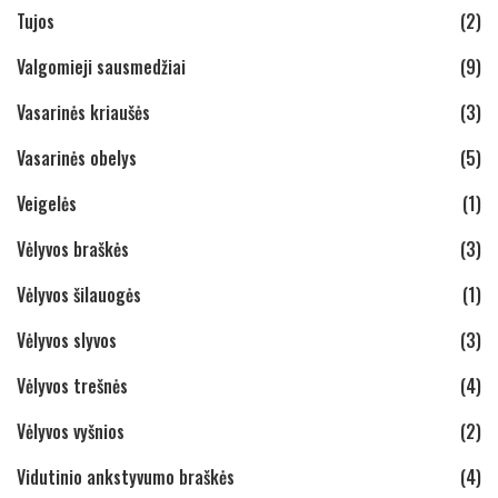
Tujos
(2)
Valgomieji sausmedžiai
(9)
Vasarinės kriaušės
(3)
Vasarinės obelys
(5)
Veigelės
(1)
Vėlyvos braškės
(3)
Vėlyvos šilauogės
(1)
Vėlyvos slyvos
(3)
Vėlyvos trešnės
(4)
Vėlyvos vyšnios
(2)
Vidutinio ankstyvumo braškės
(4)