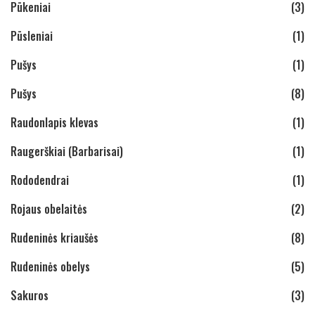
Pūkeniai
(3)
Pūsleniai
(1)
Pušys
(1)
Pušys
(8)
Raudonlapis klevas
(1)
Raugerškiai (Barbarisai)
(1)
Rododendrai
(1)
Rojaus obelaitės
(2)
Rudeninės kriaušės
(8)
Rudeninės obelys
(5)
Sakuros
(3)