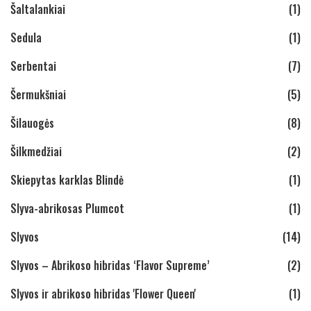
Šaltalankiai
(1)
Sedula
(1)
Serbentai
(7)
Šermukšniai
(5)
Šilauogės
(8)
Šilkmedžiai
(2)
Skiepytas karklas Blindė
(1)
Slyva-abrikosas Plumcot
(1)
Slyvos
(14)
Slyvos – Abrikoso hibridas ‘Flavor Supreme’
(2)
Slyvos ir abrikoso hibridas 'Flower Queen'
(1)