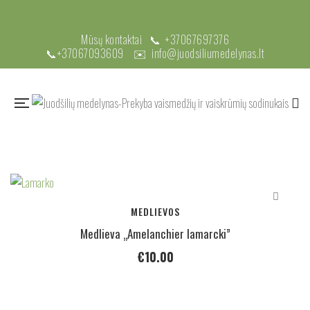
Mūsų kontaktai 📞
+37067697376
📞
+37067093609
✉️
info@juodsiliumedelynas.lt
MEDLIEVOS
Medlieva „Amelanchier lamarcki”
€
10.00