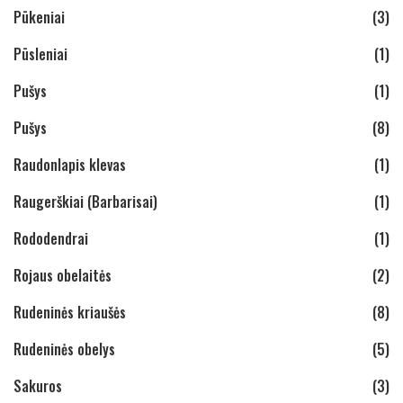
Pūkeniai
(3)
Pūsleniai
(1)
Pušys
(1)
Pušys
(8)
Raudonlapis klevas
(1)
Raugerškiai (Barbarisai)
(1)
Rododendrai
(1)
Rojaus obelaitės
(2)
Rudeninės kriaušės
(8)
Rudeninės obelys
(5)
Sakuros
(3)