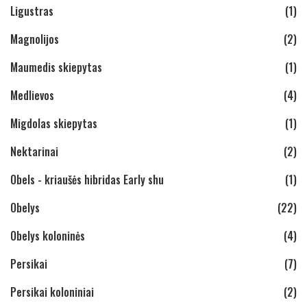
Ligustras
(1)
Magnolijos
(2)
Maumedis skiepytas
(1)
Medlievos
(4)
Migdolas skiepytas
(1)
Nektarinai
(2)
Obels - kriaušės hibridas Early shu
(1)
Obelys
(22)
Obelys koloninės
(4)
Persikai
(7)
Persikai koloniniai
(2)