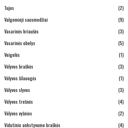
Tujos
(2)
Valgomieji sausmedžiai
(9)
Vasarinės kriaušės
(3)
Vasarinės obelys
(5)
Veigelės
(1)
Vėlyvos braškės
(3)
Vėlyvos šilauogės
(1)
Vėlyvos slyvos
(3)
Vėlyvos trešnės
(4)
Vėlyvos vyšnios
(2)
Vidutinio ankstyvumo braškės
(4)