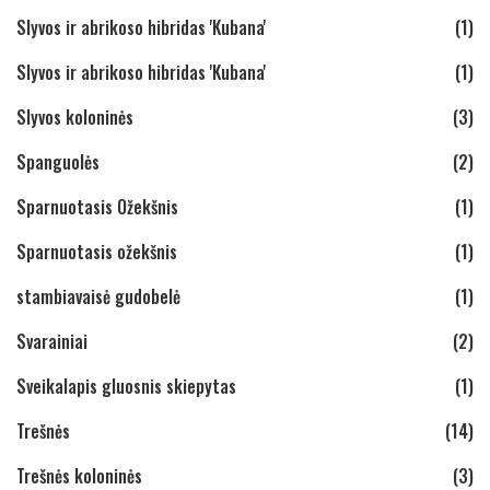
Slyvos ir abrikoso hibridas 'Kubana'
(1)
Slyvos ir abrikoso hibridas 'Kubana'
(1)
Slyvos koloninės
(3)
Spanguolės
(2)
Sparnuotasis Ožekšnis
(1)
Sparnuotasis ožekšnis
(1)
stambiavaisė gudobelė
(1)
Svarainiai
(2)
Sveikalapis gluosnis skiepytas
(1)
Trešnės
(14)
Trešnės koloninės
(3)