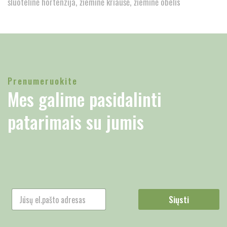
šluotelinė hortenzija
žieminė kriaušė
žieminė obelis
Prenumeruokite
Mes galime pasidalinti
patarimais su jumis
Siųsti