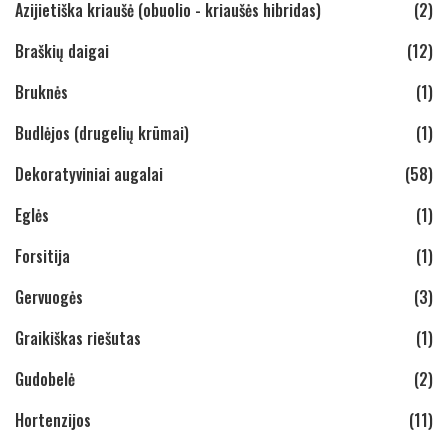
Azijietiška kriaušė (obuolio - kriaušės hibridas)
(2)
Braškių daigai
(12)
Bruknės
(1)
Budlėjos (drugelių krūmai)
(1)
Dekoratyviniai augalai
(58)
Eglės
(1)
Forsitija
(1)
Gervuogės
(3)
Graikiškas riešutas
(1)
Gudobelė
(2)
Hortenzijos
(11)