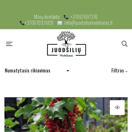
Mūsų kontaktai
+37067697376
+37067093609
info@juodsiliumedelynas.lt
Filtras