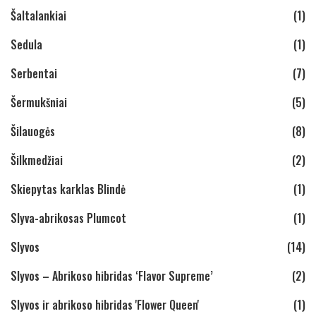
Šaltalankiai
(1)
Sedula
(1)
Serbentai
(7)
Šermukšniai
(5)
Šilauogės
(8)
Šilkmedžiai
(2)
Skiepytas karklas Blindė
(1)
Slyva-abrikosas Plumcot
(1)
Slyvos
(14)
Slyvos – Abrikoso hibridas ‘Flavor Supreme’
(2)
Slyvos ir abrikoso hibridas 'Flower Queen'
(1)