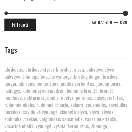
KAINA:
€10
—
€20
Filtruoti
Tags
abrikosas
abrikoso slyvos hibridas
alyva
ankstyva slyva
ankstyva šilauogė
besėklė vynuogė
braškių daigai
braškės
daigai
hibridas
hortenzijos
juodas serbentas
juodoji pušis
kadagys
koloniniai vaismedžiai
koloninė kriaušė
kriaušė
medlieva
nektarinas
obelis
obelys
persikas
pušys
riešutas
rudenine obelis
rudeninė kriaušė
sakura
sausmedis
savidulkis
persikas
savidulkė vynuogė
skiepyta alyva
slyva
slyvos
sodinukai
trešnė
valgomasis sausmedis
vasarinė kriaušė
vasarinė obelis
vynuogė
vyšnia
šermukšnis
šilauogė