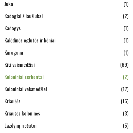
Juka
(1)
Kadagiai šliaužiukai
(2)
Kadagys
(1)
Kalėdinės eglutės ir kėniai
(1)
Karagana
(1)
Kiti vaismedžiai
(69)
Koloniniai serbentai
(2)
Koloniniai vaismedžiai
(17)
Kriaušės
(15)
Kriaušės koloninės
(3)
Lazdynų riešutai
(5)