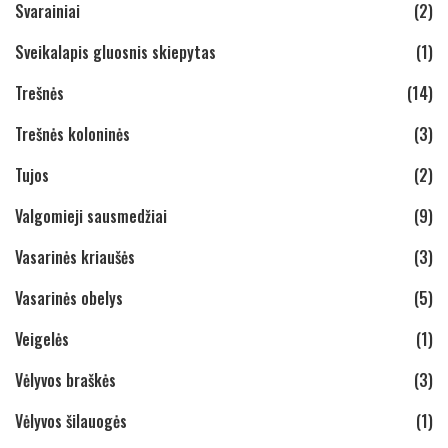
Svarainiai
(2)
Sveikalapis gluosnis skiepytas
(1)
Trešnės
(14)
Trešnės koloninės
(3)
Tujos
(2)
Valgomieji sausmedžiai
(9)
Vasarinės kriaušės
(3)
Vasarinės obelys
(5)
Veigelės
(1)
Vėlyvos braškės
(3)
Vėlyvos šilauogės
(1)