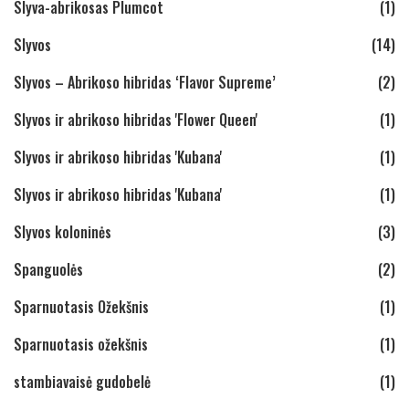
Slyva-abrikosas Plumcot
(1)
Slyvos
(14)
Slyvos – Abrikoso hibridas ‘Flavor Supreme’
(2)
Slyvos ir abrikoso hibridas 'Flower Queen'
(1)
Slyvos ir abrikoso hibridas 'Kubana'
(1)
Slyvos ir abrikoso hibridas 'Kubana'
(1)
Slyvos koloninės
(3)
Spanguolės
(2)
Sparnuotasis Ožekšnis
(1)
Sparnuotasis ožekšnis
(1)
stambiavaisė gudobelė
(1)