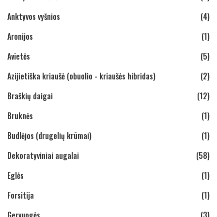
Anktyvos vyšnios
(4)
Aronijos
(1)
Avietės
(5)
Azijietiška kriaušė (obuolio - kriaušės hibridas)
(2)
Braškių daigai
(12)
Bruknės
(1)
Budlėjos (drugelių krūmai)
(1)
Dekoratyviniai augalai
(58)
Eglės
(1)
Forsitija
(1)
Gervuogės
(3)