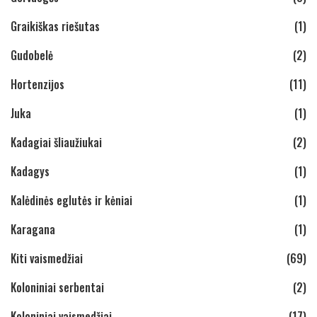
Graikiškas riešutas
(1)
Gudobelė
(2)
Hortenzijos
(11)
Juka
(1)
Kadagiai šliaužiukai
(2)
Kadagys
(1)
Kalėdinės eglutės ir kėniai
(1)
Karagana
(1)
Kiti vaismedžiai
(69)
Koloniniai serbentai
(2)
Koloniniai vaismedžiai
(17)