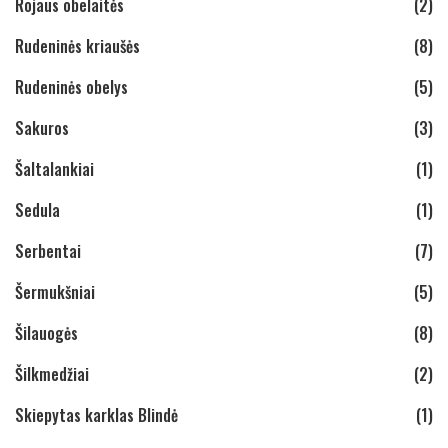
Rojaus obelaitės
(2)
Rudeninės kriaušės
(8)
Rudeninės obelys
(5)
Sakuros
(3)
Šaltalankiai
(1)
Sedula
(1)
Serbentai
(7)
Šermukšniai
(5)
Šilauogės
(8)
Šilkmedžiai
(2)
Skiepytas karklas Blindė
(1)