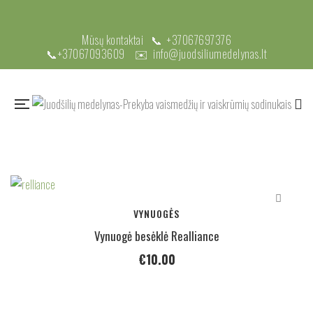
Mūsų kontaktai 📞
+37067697376
📞
+37067093609
✉️
info@juodsiliumedelynas.lt
VYNUOGĖS
Vynuogė besėklė Realliance
€
10.00