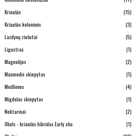
Kriaušės
(15)
Kriaušės koloninės
(3)
Lazdynų riešutai
(5)
Ligustras
(1)
Magnolijos
(2)
Maumedis skiepytas
(1)
Medlievos
(4)
Migdolas skiepytas
(1)
Nektarinai
(2)
Obels - kriaušės hibridas Early shu
(1)