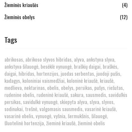
Žieminės kriaušės
(4)
Žieminės obelys
(12)
Tags
abrikosas
abrikoso slyvos hibridas
alyva
ankstyva slyva
ankstyva šilauogė
besėklė vynuogė
braškių daigai
braškės
daigai
hibridas
hortenzijos
juodas serbentas
juodoji pušis
kadagys
koloniniai vaismedžiai
koloninė kriaušė
kriaušė
medlieva
nektarinas
obelis
obelys
persikas
pušys
riešutas
rudenine obelis
rudeninė kriaušė
sakura
sausmedis
savidulkis
persikas
savidulkė vynuogė
skiepyta alyva
slyva
slyvos
sodinukai
trešnė
valgomasis sausmedis
vasarinė kriaušė
vasarinė obelis
vynuogė
vyšnia
šermukšnis
šilauogė
šluotelinė hortenzija
žieminė kriaušė
žieminė obelis