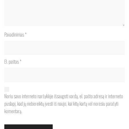
Pavadinimas
*
El. paštas
*
Noriu savo interneto naršyklėje išsaugoti vardą, el. pašto adresą ir interneto
puslapį, kad jų nebereiktų įvesti iš naujo, kai kitą kartą vėl norėsiu parašyti
komentarą.