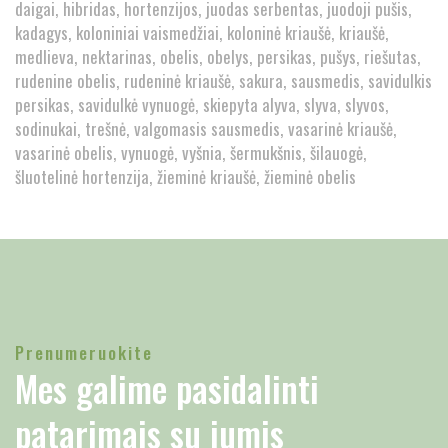
daigai
hibridas
hortenzijos
juodas serbentas
juodoji pušis
kadagys
koloniniai vaismedžiai
koloninė kriaušė
kriaušė
medlieva
nektarinas
obelis
obelys
persikas
pušys
riešutas
rudenine obelis
rudeninė kriaušė
sakura
sausmedis
savidulkis
persikas
savidulkė vynuogė
skiepyta alyva
slyva
slyvos
sodinukai
trešnė
valgomasis sausmedis
vasarinė kriaušė
vasarinė obelis
vynuogė
vyšnia
šermukšnis
šilauogė
šluotelinė hortenzija
žieminė kriaušė
žieminė obelis
Prenumeruokite
Mes galime pasidalinti
patarimais su jumis