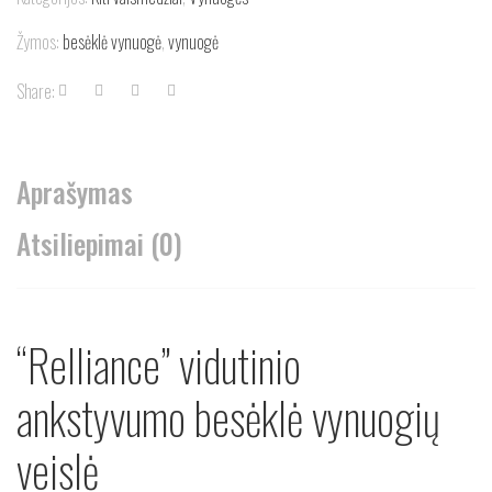
Žymos:
besėklė vynuogė
,
vynuogė
Share:
Aprašymas
Atsiliepimai (0)
“Relliance” vidutinio
ankstyvumo besėklė vynuogių
veislė