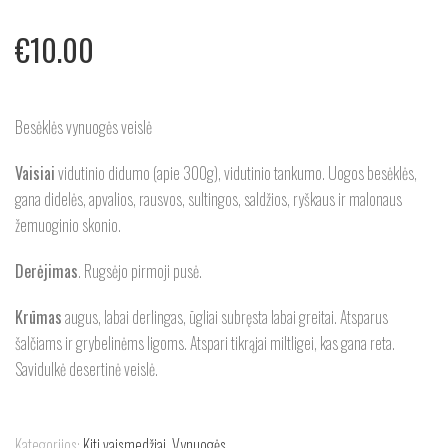
€
10.00
Besėklės vynuogės veislė
Vaisiai
vidutinio didumo (apie 300g), vidutinio tankumo. Uogos besėklės,
gana didelės, apvalios, rausvos, sultingos, saldžios, ryškaus ir malonaus
žemuoginio skonio.
Derėjimas
. Rugsėjo pirmoji pusė.
Krūmas
augus, labai derlingas, ūgliai subręsta labai greitai. Atsparus
šalčiams ir grybelinėms ligoms. Atspari tikrąjai miltligei, kas gana reta.
Savidulkė desertinė veislė.
Kategorijos:
Kiti vaismedžiai
,
Vynuogės