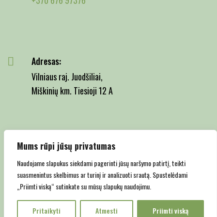
Adresas:
Vilniaus raj. Juodšiliai,
Miškinių km. Tiesioji 12 A
Email:
Mums rūpi jūsų privatumas
info@juodsiliumedelynas.lt
Naudojame slapukus siekdami pagerinti jūsų naršymo patirtį, teikti
suasmenintus skelbimus ar turinį ir analizuoti srautą. Spustelėdami
„Priimti viską“ sutinkate su mūsų slapukų naudojimu.
Copyright © 2022 Juodšilių medelynas |
Privatumo politika
Pritaikyti
Atmesti
Priimti viską