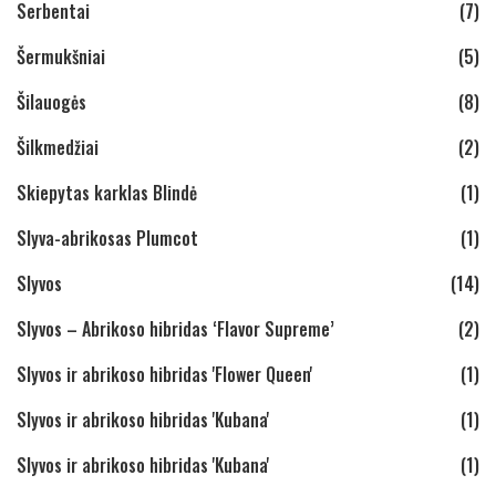
Serbentai
(7)
Šermukšniai
(5)
Šilauogės
(8)
Šilkmedžiai
(2)
Skiepytas karklas Blindė
(1)
Slyva-abrikosas Plumcot
(1)
Slyvos
(14)
Slyvos – Abrikoso hibridas ‘Flavor Supreme’
(2)
Slyvos ir abrikoso hibridas 'Flower Queen'
(1)
Slyvos ir abrikoso hibridas 'Kubana'
(1)
Slyvos ir abrikoso hibridas 'Kubana'
(1)