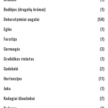
Budlėjos (drugelių krūmai)
(1)
Dekoratyviniai augalai
(58)
Eglės
(1)
Forsitija
(1)
Gervuogės
(3)
Graikiškas riešutas
(1)
Gudobelė
(2)
Hortenzijos
(11)
Juka
(1)
Kadagiai šliaužiukai
(2)