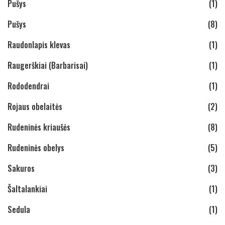
Pušys
(1)
Pušys
(8)
Raudonlapis klevas
(1)
Raugerškiai (Barbarisai)
(1)
Rododendrai
(1)
Rojaus obelaitės
(2)
Rudeninės kriaušės
(8)
Rudeninės obelys
(5)
Sakuros
(3)
Šaltalankiai
(1)
Sedula
(1)