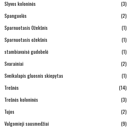
Slyvos koloninės
(3)
Spanguolės
(2)
Sparnuotasis Ožekšnis
(1)
Sparnuotasis ožekšnis
(1)
stambiavaisė gudobelė
(1)
Svarainiai
(2)
Sveikalapis gluosnis skiepytas
(1)
Trešnės
(14)
Trešnės koloninės
(3)
Tujos
(2)
Valgomieji sausmedžiai
(9)