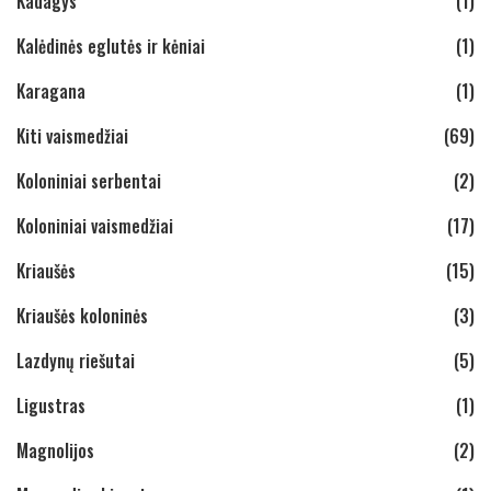
Kadagys
(1)
Kalėdinės eglutės ir kėniai
(1)
Karagana
(1)
Kiti vaismedžiai
(69)
Koloniniai serbentai
(2)
Koloniniai vaismedžiai
(17)
Kriaušės
(15)
Kriaušės koloninės
(3)
Lazdynų riešutai
(5)
Ligustras
(1)
Magnolijos
(2)