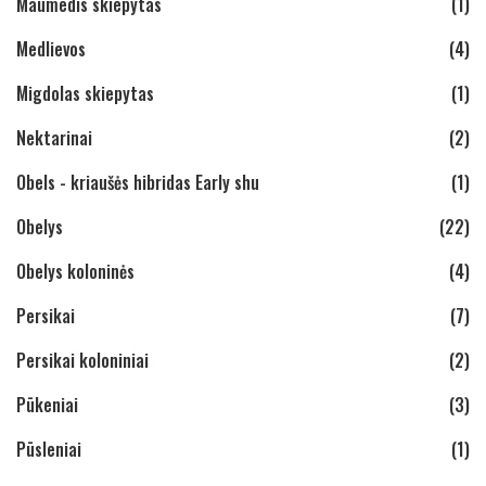
Maumedis skiepytas
(1)
Medlievos
(4)
Migdolas skiepytas
(1)
Nektarinai
(2)
Obels - kriaušės hibridas Early shu
(1)
Obelys
(22)
Obelys koloninės
(4)
Persikai
(7)
Persikai koloniniai
(2)
Pūkeniai
(3)
Pūsleniai
(1)