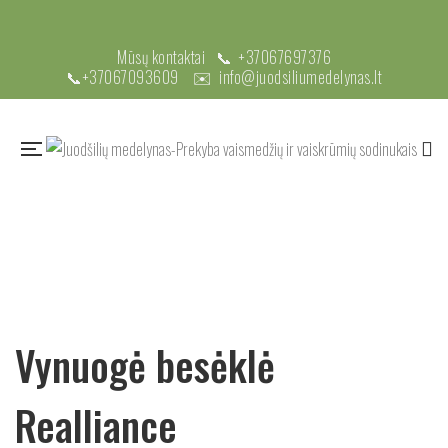
Mūsų kontaktai 📞
+37067697376
📞
+37067093609
✉️
info@juodsiliumedelynas.lt
Vynuogė besėklė
Realliance