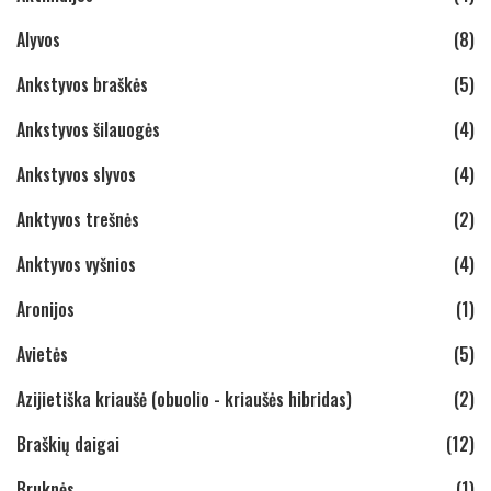
Alyvos
(8)
Ankstyvos braškės
(5)
Ankstyvos šilauogės
(4)
Ankstyvos slyvos
(4)
Anktyvos trešnės
(2)
Anktyvos vyšnios
(4)
Aronijos
(1)
Avietės
(5)
Azijietiška kriaušė (obuolio - kriaušės hibridas)
(2)
Braškių daigai
(12)
Bruknės
(1)