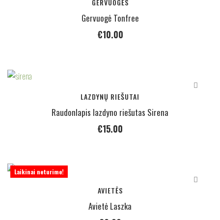
GERVUOGĖS
Gervuogė Tonfree
€
10.00
LAZDYNŲ RIEŠUTAI
Raudonlapis lazdyno riešutas Sirena
€
15.00
Laikinai neturime!
AVIETĖS
Avietė Laszka