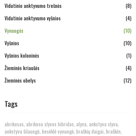
Vidutinio anktyvumo trešnės
(8)
Vidutinio anktyvumo vyšnios
(4)
Vynuogės
(10)
Vyšnios
(10)
Vyšnios koloninės
(1)
Žieminės kriaušės
(4)
Žieminės obelys
(12)
Tags
abrikosas
abrikoso slyvos hibridas
alyva
ankstyva slyva
ankstyva šilauogė
besėklė vynuogė
braškių daigai
braškės