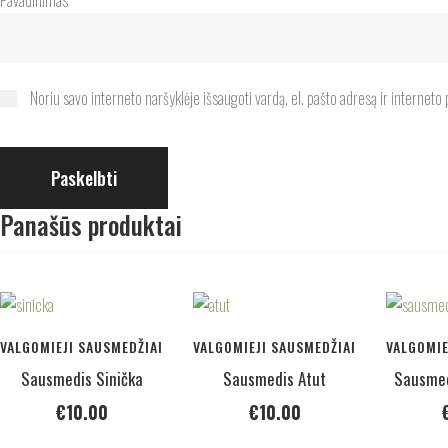
Pavadinimas
*
Noriu savo interneto naršyklėje išsaugoti vardą, el. pašto adresą ir interneto p
Panašūs produktai
VALGOMIEJI SAUSMEDŽIAI
VALGOMIEJI SAUSMEDŽIAI
VALGOMIE
Sausmedis Sinička
Sausmedis Atut
Sausmed
€
10.00
€
10.00