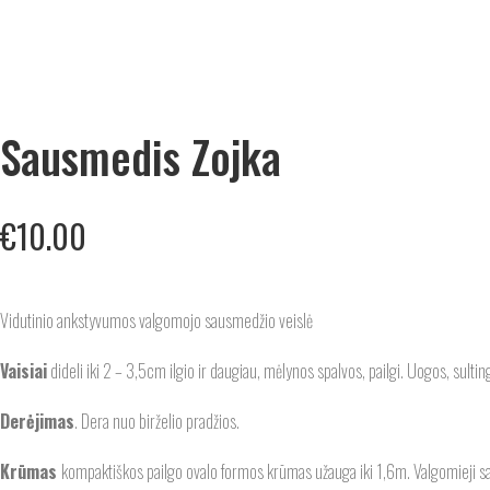
Sausmedis Zojka
€
10.00
Vidutinio ankstyvumos valgomojo sausmedžio veislė
Vaisiai
dideli iki 2 – 3,5cm ilgio ir daugiau, mėlynos spalvos, pailgi. Uogos, sultin
Derėjimas
. Dera nuo birželio pradžios.
Krūmas
kompaktiškos pailgo ovalo formos krūmas užauga iki 1,6m. Valgomieji sa