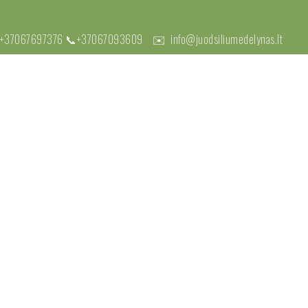
+37067697376
📞
+37067093609
✉️
info@juodsiliumedelynas.lt