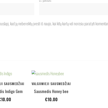
El. paštas
*
uslapį, kad jų nebereiktų įvesti iš naujo, kai kitą kartą vėl norėsiu parašyti komentar
JI SAUSMEDŽIAI
VALGOMIEJI SAUSMEDŽIAI
is Indigo Gem
Sausmedis Honey bee
€
10.00
€
10.00