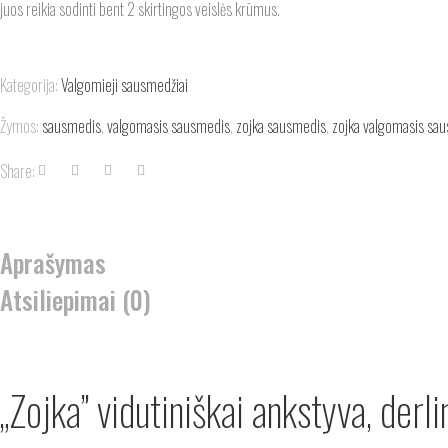
juos reikia sodinti bent 2 skirtingos veislės krūmus.
Kategorija:
Valgomieji sausmedžiai
Žymos:
sausmedis
,
valgomasis sausmedis
,
zojka sausmedis
,
zojka valgomasis sa
Share:
Aprašymas
Atsiliepimai (0)
„Zojka” vidutiniškai ankstyva, der