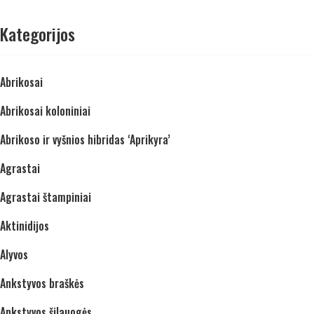
Kategorijos
Abrikosai
Abrikosai koloniniai
Abrikoso ir vyšnios hibridas ‘Aprikyra’
Agrastai
Agrastai štampiniai
Aktinidijos
Alyvos
Ankstyvos braškės
Ankstyvos šilauogės