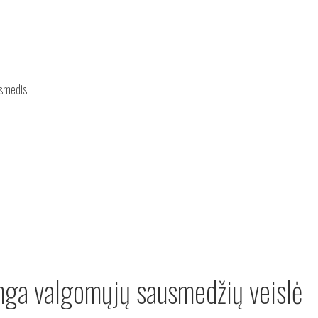
usmedis
linga valgomųjų sausmedžių veislė