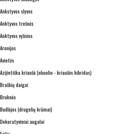
Ankstyvos slyvos
Anktyvos trešnės
Anktyvos vyšnios
Aronijos
Avietės
Azijietiška kriaušė (obuolio - kriaušės hibridas)
Braškių daigai
Bruknės
Budlėjos (drugelių krūmai)
Dekoratyviniai augalai
Eglės