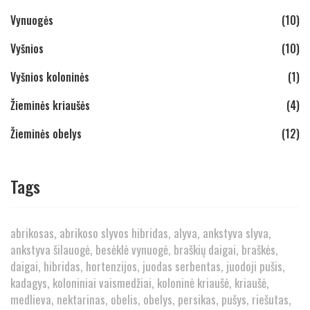
Vynuogės
(10)
Vyšnios
(10)
Vyšnios koloninės
(1)
Žieminės kriaušės
(4)
Žieminės obelys
(12)
Tags
abrikosas
abrikoso slyvos hibridas
alyva
ankstyva slyva
ankstyva šilauogė
besėklė vynuogė
braškių daigai
braškės
daigai
hibridas
hortenzijos
juodas serbentas
juodoji pušis
kadagys
koloniniai vaismedžiai
koloninė kriaušė
kriaušė
medlieva
nektarinas
obelis
obelys
persikas
pušys
riešutas