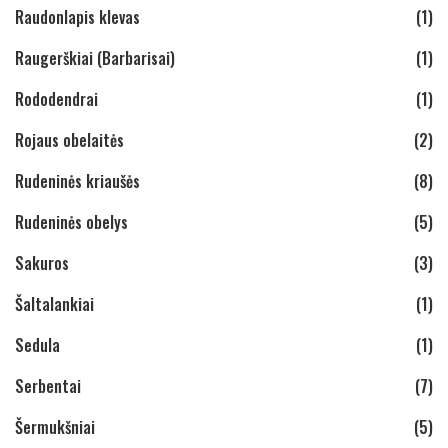
Raudonlapis klevas
(1)
Raugerškiai (Barbarisai)
(1)
Rododendrai
(1)
Rojaus obelaitės
(2)
Rudeninės kriaušės
(8)
Rudeninės obelys
(5)
Sakuros
(3)
Šaltalankiai
(1)
Sedula
(1)
Serbentai
(7)
Šermukšniai
(5)