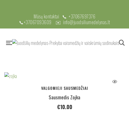
Mūsų kontaktai 📞
+37067697376
📞
+37067093609
✉️
info@juodsiliumedelynas.lt
VALGOMIEJI SAUSMEDŽIAI
Sausmedis Zojka
€
10.00