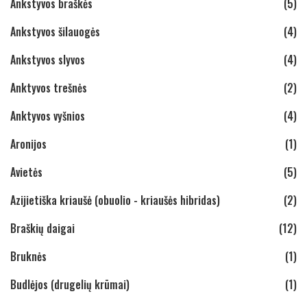
Ankstyvos braškės
(5)
Ankstyvos šilauogės
(4)
Ankstyvos slyvos
(4)
Anktyvos trešnės
(2)
Anktyvos vyšnios
(4)
Aronijos
(1)
Avietės
(5)
Azijietiška kriaušė (obuolio - kriaušės hibridas)
(2)
Braškių daigai
(12)
Bruknės
(1)
Budlėjos (drugelių krūmai)
(1)