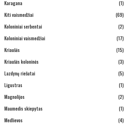
Karagana
(1)
Kiti vaismedžiai
(69)
Koloniniai serbentai
(2)
Koloniniai vaismedžiai
(17)
Kriaušės
(15)
Kriaušės koloninės
(3)
Lazdynų riešutai
(5)
Ligustras
(1)
Magnolijos
(2)
Maumedis skiepytas
(1)
Medlievos
(4)