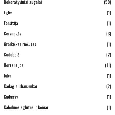
Dekoratyviniai augalai
(58)
Eglės
(1)
Forsitija
(1)
Gervuogės
(3)
Graikiškas riešutas
(1)
Gudobelė
(2)
Hortenzijos
(11)
Juka
(1)
Kadagiai šliaužiukai
(2)
Kadagys
(1)
Kalėdinės eglutės ir kėniai
(1)