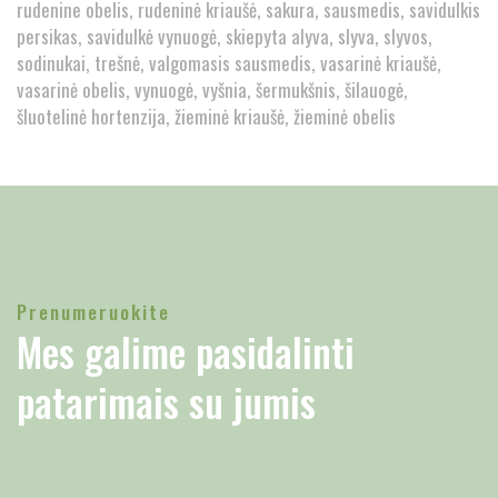
rudenine obelis
rudeninė kriaušė
sakura
sausmedis
savidulkis
persikas
savidulkė vynuogė
skiepyta alyva
slyva
slyvos
sodinukai
trešnė
valgomasis sausmedis
vasarinė kriaušė
vasarinė obelis
vynuogė
vyšnia
šermukšnis
šilauogė
šluotelinė hortenzija
žieminė kriaušė
žieminė obelis
Prenumeruokite
Mes galime pasidalinti
patarimais su jumis