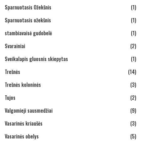
Sparnuotasis Ožekšnis
(1)
Sparnuotasis ožekšnis
(1)
stambiavaisė gudobelė
(1)
Svarainiai
(2)
Sveikalapis gluosnis skiepytas
(1)
Trešnės
(14)
Trešnės koloninės
(3)
Tujos
(2)
Valgomieji sausmedžiai
(9)
Vasarinės kriaušės
(3)
Vasarinės obelys
(5)