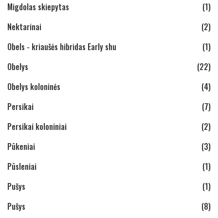
Migdolas skiepytas
(1)
Nektarinai
(2)
Obels - kriaušės hibridas Early shu
(1)
Obelys
(22)
Obelys koloninės
(4)
Persikai
(7)
Persikai koloniniai
(2)
Pūkeniai
(3)
Pūsleniai
(1)
Pušys
(1)
Pušys
(8)