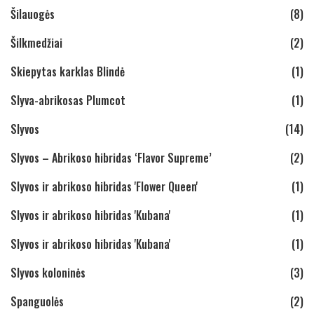
Šilauogės
(8)
Šilkmedžiai
(2)
Skiepytas karklas Blindė
(1)
Slyva-abrikosas Plumcot
(1)
Slyvos
(14)
Slyvos – Abrikoso hibridas ‘Flavor Supreme’
(2)
Slyvos ir abrikoso hibridas 'Flower Queen'
(1)
Slyvos ir abrikoso hibridas 'Kubana'
(1)
Slyvos ir abrikoso hibridas 'Kubana'
(1)
Slyvos koloninės
(3)
Spanguolės
(2)