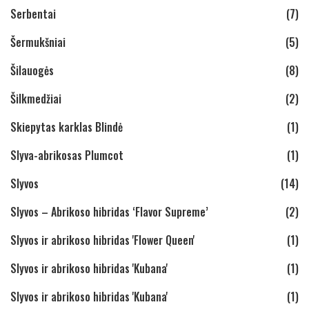
Serbentai
(7)
Šermukšniai
(5)
Šilauogės
(8)
Šilkmedžiai
(2)
Skiepytas karklas Blindė
(1)
Slyva-abrikosas Plumcot
(1)
Slyvos
(14)
Slyvos – Abrikoso hibridas ‘Flavor Supreme’
(2)
Slyvos ir abrikoso hibridas 'Flower Queen'
(1)
Slyvos ir abrikoso hibridas 'Kubana'
(1)
Slyvos ir abrikoso hibridas 'Kubana'
(1)