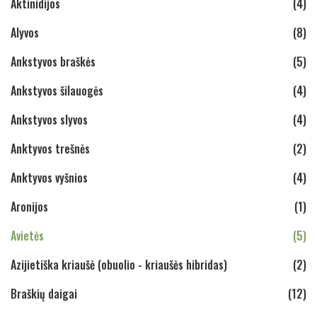
Aktinidijos
(4)
Alyvos
(8)
Ankstyvos braškės
(5)
Ankstyvos šilauogės
(4)
Ankstyvos slyvos
(4)
Anktyvos trešnės
(2)
Anktyvos vyšnios
(4)
Aronijos
(1)
Avietės
(5)
Azijietiška kriaušė (obuolio - kriaušės hibridas)
(2)
Braškių daigai
(12)