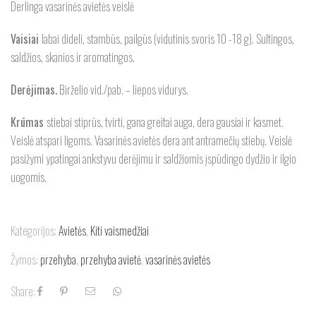
Derlinga vasarinės avietės veislė
Vaisiai
labai dideli, stambūs, pailgūs (vidutinis svoris 10 -18 g). Sultingos,
saldžios, skanios ir aromatingos.
Derėjimas.
Birželio vid./pab. – liepos vidurys.
Krūmas
stiebai stiprūs, tvirti, gana greitai auga, dera gausiai ir kasmet.
Veislė atspari ligoms. Vasarinės avietės dera ant antramečių stiebų. Veislė
pasižymi ypatingai ankstyvu derėjimu ir saldžiomis įspūdingo dydžio ir ilgio
uogomis.
Kategorijos:
Avietės
,
Kiti vaismedžiai
Žymos:
przehyba
,
przehyba avietė
,
vasarinės avietės
Share: