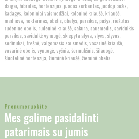
daigai
hibridas
hortenzijos
juodas serbentas
juodoji pušis
kadagys
koloniniai vaismedžiai
koloninė kriaušė
kriaušė
medlieva
nektarinas
obelis
obelys
persikas
pušys
riešutas
rudenine obelis
rudeninė kriaušė
sakura
sausmedis
savidulkis
persikas
savidulkė vynuogė
skiepyta alyva
slyva
slyvos
sodinukai
trešnė
valgomasis sausmedis
vasarinė kriaušė
vasarinė obelis
vynuogė
vyšnia
šermukšnis
šilauogė
šluotelinė hortenzija
žieminė kriaušė
žieminė obelis
Prenumeruokite
Mes galime pasidalinti
patarimais su jumis