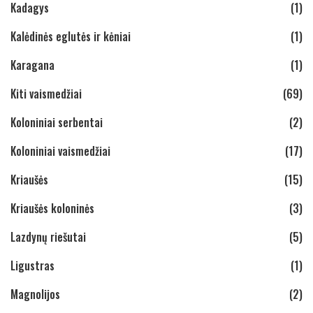
Kadagys
(1)
Kalėdinės eglutės ir kėniai
(1)
Karagana
(1)
Kiti vaismedžiai
(69)
Koloniniai serbentai
(2)
Koloniniai vaismedžiai
(17)
Kriaušės
(15)
Kriaušės koloninės
(3)
Lazdynų riešutai
(5)
Ligustras
(1)
Magnolijos
(2)