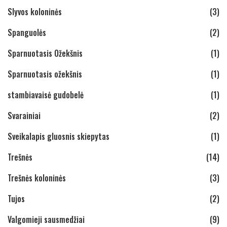
Slyvos koloninės
(3)
Spanguolės
(2)
Sparnuotasis Ožekšnis
(1)
Sparnuotasis ožekšnis
(1)
stambiavaisė gudobelė
(1)
Svarainiai
(2)
Sveikalapis gluosnis skiepytas
(1)
Trešnės
(14)
Trešnės koloninės
(3)
Tujos
(2)
Valgomieji sausmedžiai
(9)