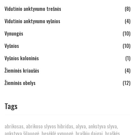
Vidutinio anktyvumo trešnės
(8)
Vidutinio anktyvumo vyšnios
(4)
Vynuogės
(10)
Vyšnios
(10)
Vyšnios koloninės
(1)
Žieminės kriaušės
(4)
Žieminės obelys
(12)
Tags
abrikosas
abrikoso slyvos hibridas
alyva
ankstyva slyva
ankstyva šilauogė
besėklė vynuogė
braškių daigai
braškės