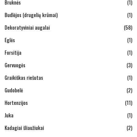
Bruknės
(1)
Budlėjos (drugelių krūmai)
(1)
Dekoratyviniai augalai
(58)
Eglės
(1)
Forsitija
(1)
Gervuogės
(3)
Graikiškas riešutas
(1)
Gudobelė
(2)
Hortenzijos
(11)
Juka
(1)
Kadagiai šliaužiukai
(2)