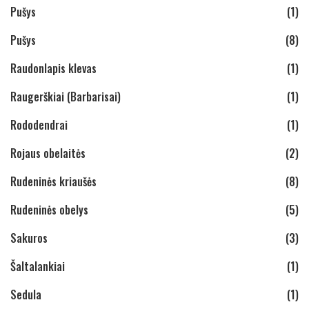
Pušys
(1)
Pušys
(8)
Raudonlapis klevas
(1)
Raugerškiai (Barbarisai)
(1)
Rododendrai
(1)
Rojaus obelaitės
(2)
Rudeninės kriaušės
(8)
Rudeninės obelys
(5)
Sakuros
(3)
Šaltalankiai
(1)
Sedula
(1)