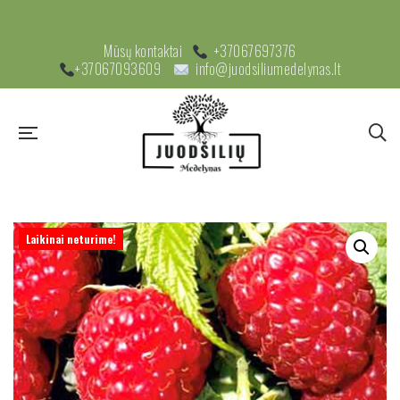
Mūsų kontaktai
+37067697376
+37067093609
info@juodsiliumedelynas.lt
Laikinai neturime!