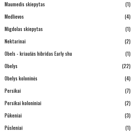
Maumedis skiepytas
(1)
Medlievos
(4)
Migdolas skiepytas
(1)
Nektarinai
(2)
Obels - kriaušės hibridas Early shu
(1)
Obelys
(22)
Obelys koloninės
(4)
Persikai
(7)
Persikai koloniniai
(2)
Pūkeniai
(3)
Pūsleniai
(1)