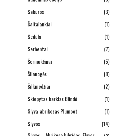
Sakuros
(3)
Šaltalankiai
(1)
Sedula
(1)
Serbentai
(7)
Šermukšniai
(5)
Šilauogės
(8)
Šilkmedžiai
(2)
Skiepytas karklas Blindė
(1)
Slyva-abrikosas Plumcot
(1)
Slyvos
(14)
Slyvos – Abrikoso hibridas ‘Flavor