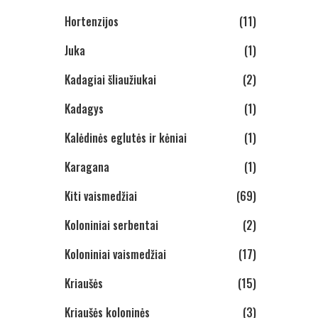
Hortenzijos
(11)
Juka
(1)
Kadagiai šliaužiukai
(2)
Kadagys
(1)
Kalėdinės eglutės ir kėniai
(1)
Karagana
(1)
Kiti vaismedžiai
(69)
Koloniniai serbentai
(2)
Koloniniai vaismedžiai
(17)
Kriaušės
(15)
Kriaušės koloninės
(3)