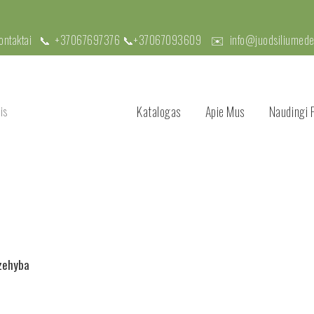
kontaktai 📞
+37067697376
📞
+37067093609
✉️
info@juodsiliumedel
Katalogas
Apie Mus
Naudingi 
rzehyba