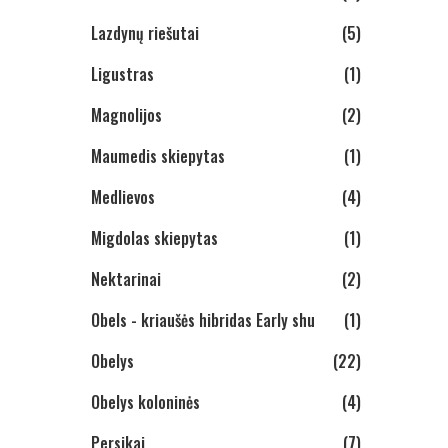
Lazdynų riešutai
(5)
Ligustras
(1)
Magnolijos
(2)
Maumedis skiepytas
(1)
Medlievos
(4)
Migdolas skiepytas
(1)
Nektarinai
(2)
Obels - kriaušės hibridas Early shu
(1)
Obelys
(22)
Obelys koloninės
(4)
Persikai
(7)