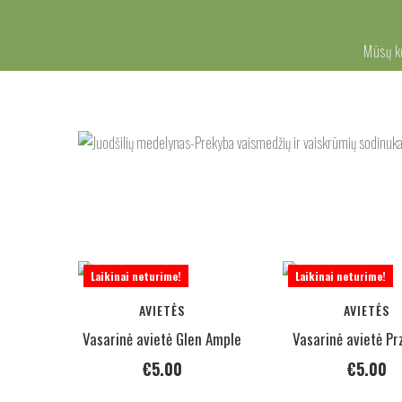
Mūsų 
Laikinai neturime!
Laikinai neturime!
AVIETĖS
AVIETĖS
Vasarinė avietė Glen Ample
Vasarinė avietė P
€
5.00
€
5.00