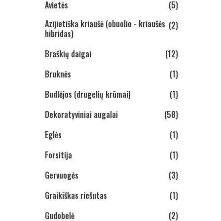
Avietės
(5)
Azijietiška kriaušė (obuolio - kriaušės
(2)
hibridas)
Braškių daigai
(12)
Bruknės
(1)
Budlėjos (drugelių krūmai)
(1)
Dekoratyviniai augalai
(58)
Eglės
(1)
Forsitija
(1)
Gervuogės
(3)
Graikiškas riešutas
(1)
Gudobelė
(2)