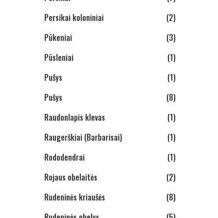
Persikai koloniniai
(2)
Pūkeniai
(3)
Pūsleniai
(1)
Pušys
(1)
Pušys
(8)
Raudonlapis klevas
(1)
Raugerškiai (Barbarisai)
(1)
Rododendrai
(1)
Rojaus obelaitės
(2)
Rudeninės kriaušės
(8)
Rudeninės obelys
(5)