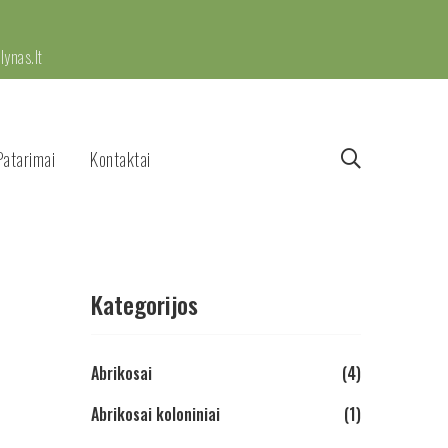
ynas.lt
Patarimai
Kontaktai
Kategorijos
Abrikosai
(4)
Abrikosai koloniniai
(1)