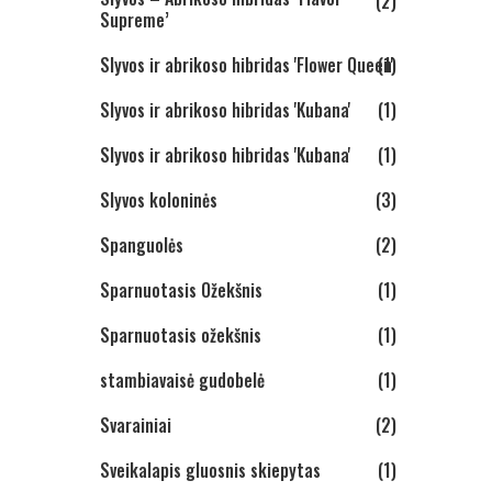
(2)
Supreme’
Slyvos ir abrikoso hibridas 'Flower Queen'
(1)
Slyvos ir abrikoso hibridas 'Kubana'
(1)
Slyvos ir abrikoso hibridas 'Kubana'
(1)
Slyvos koloninės
(3)
Spanguolės
(2)
Sparnuotasis Ožekšnis
(1)
Sparnuotasis ožekšnis
(1)
stambiavaisė gudobelė
(1)
Svarainiai
(2)
Sveikalapis gluosnis skiepytas
(1)