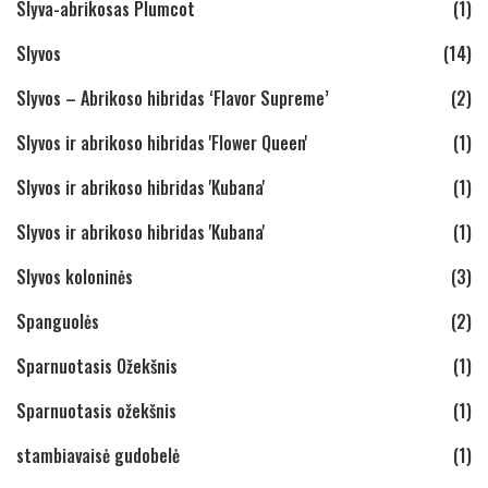
Slyva-abrikosas Plumcot
(1)
Slyvos
(14)
Slyvos – Abrikoso hibridas ‘Flavor Supreme’
(2)
Slyvos ir abrikoso hibridas 'Flower Queen'
(1)
Slyvos ir abrikoso hibridas 'Kubana'
(1)
Slyvos ir abrikoso hibridas 'Kubana'
(1)
Slyvos koloninės
(3)
Spanguolės
(2)
Sparnuotasis Ožekšnis
(1)
Sparnuotasis ožekšnis
(1)
stambiavaisė gudobelė
(1)