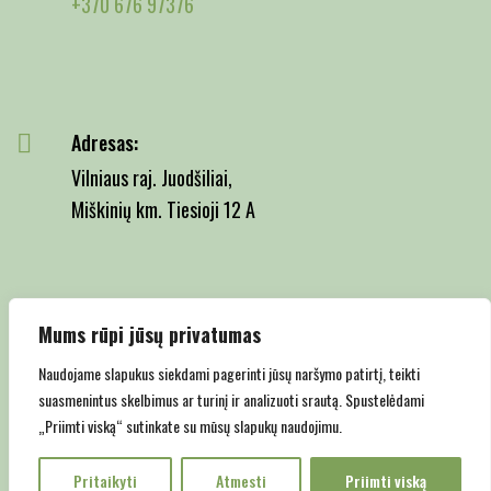
+370 676 97376
Adresas:
Vilniaus raj. Juodšiliai,
Miškinių km. Tiesioji 12 A
Email:
Mums rūpi jūsų privatumas
info@juodsiliumedelynas.lt
Naudojame slapukus siekdami pagerinti jūsų naršymo patirtį, teikti
suasmenintus skelbimus ar turinį ir analizuoti srautą. Spustelėdami
„Priimti viską“ sutinkate su mūsų slapukų naudojimu.
Copyright © 2022 Juodšilių medelynas |
Privatumo politika
Pritaikyti
Atmesti
Priimti viską