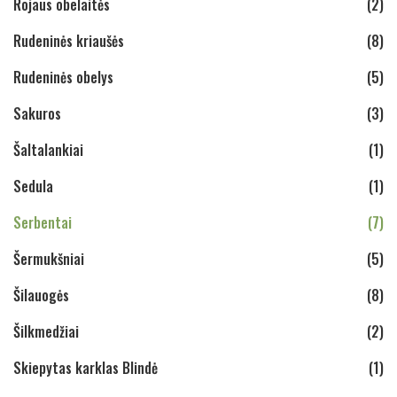
Rojaus obelaitės
(2)
Rudeninės kriaušės
(8)
Rudeninės obelys
(5)
Sakuros
(3)
Šaltalankiai
(1)
Sedula
(1)
Serbentai
(7)
Šermukšniai
(5)
Šilauogės
(8)
Šilkmedžiai
(2)
Skiepytas karklas Blindė
(1)