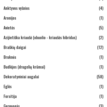
Anktyvos vyšnios
(4)
Aronijos
(1)
Avietės
(5)
Azijietiška kriaušė (obuolio - kriaušės hibridas)
(2)
Braškių daigai
(12)
Bruknės
(1)
Budlėjos (drugelių krūmai)
(1)
Dekoratyviniai augalai
(58)
Eglės
(1)
Forsitija
(1)
Gervuogės
(3)