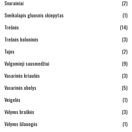
Svarainiai
(2)
Sveikalapis gluosnis skiepytas
(1)
Trešnės
(14)
Trešnės koloninės
(3)
Tujos
(2)
Valgomieji sausmedžiai
(9)
Vasarinės kriaušės
(3)
Vasarinės obelys
(5)
Veigelės
(1)
Vėlyvos braškės
(3)
Vėlyvos šilauogės
(1)