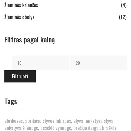
Žieminės kriaušės
(4)
Žieminės obelys
(12)
Filtras pagal kainą
Filtruoti
Tags
abrikosas
abrikoso slyvos hibridas
alyva
ankstyva slyva
ankstyva šilauogė
besėklė vynuogė
braškių daigai
braškės