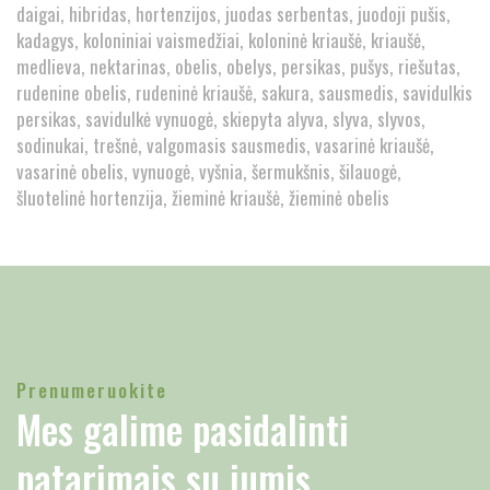
daigai
hibridas
hortenzijos
juodas serbentas
juodoji pušis
kadagys
koloniniai vaismedžiai
koloninė kriaušė
kriaušė
medlieva
nektarinas
obelis
obelys
persikas
pušys
riešutas
rudenine obelis
rudeninė kriaušė
sakura
sausmedis
savidulkis
persikas
savidulkė vynuogė
skiepyta alyva
slyva
slyvos
sodinukai
trešnė
valgomasis sausmedis
vasarinė kriaušė
vasarinė obelis
vynuogė
vyšnia
šermukšnis
šilauogė
šluotelinė hortenzija
žieminė kriaušė
žieminė obelis
Prenumeruokite
Mes galime pasidalinti
patarimais su jumis