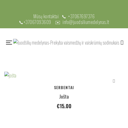
Mūsų kontaktai 📞
+37067697376
📞
+37067093609
✉️
info@juodsiliumedelynas.lt
SERBENTAI
Jošta
€
15.00