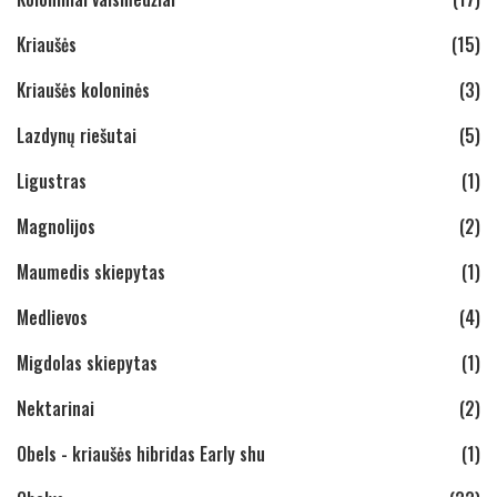
Kriaušės
(15)
Kriaušės koloninės
(3)
Lazdynų riešutai
(5)
Ligustras
(1)
Magnolijos
(2)
Maumedis skiepytas
(1)
Medlievos
(4)
Migdolas skiepytas
(1)
Nektarinai
(2)
Obels - kriaušės hibridas Early shu
(1)