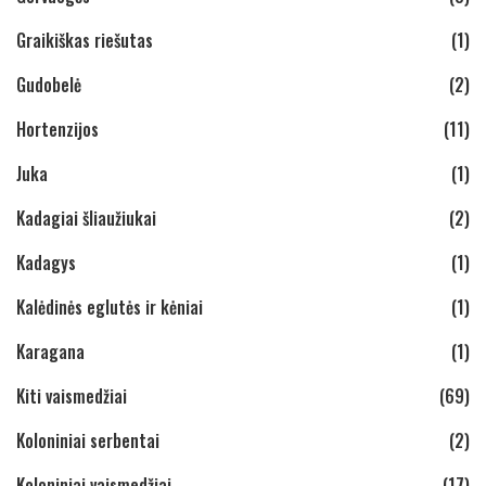
Graikiškas riešutas
(1)
Gudobelė
(2)
Hortenzijos
(11)
Juka
(1)
Kadagiai šliaužiukai
(2)
Kadagys
(1)
Kalėdinės eglutės ir kėniai
(1)
Karagana
(1)
Kiti vaismedžiai
(69)
Koloniniai serbentai
(2)
Koloniniai vaismedžiai
(17)