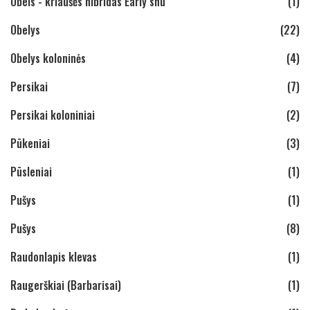
Obels - kriaušės hibridas Early shu
(1)
Obelys
(22)
Obelys koloninės
(4)
Persikai
(7)
Persikai koloniniai
(2)
Pūkeniai
(3)
Pūsleniai
(1)
Pušys
(1)
Pušys
(8)
Raudonlapis klevas
(1)
Raugerškiai (Barbarisai)
(1)