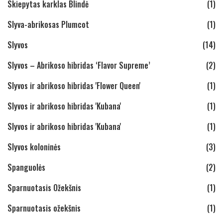
Skiepytas karklas Blindė
(1)
Slyva-abrikosas Plumcot
(1)
Slyvos
(14)
Slyvos – Abrikoso hibridas ‘Flavor Supreme’
(2)
Slyvos ir abrikoso hibridas 'Flower Queen'
(1)
Slyvos ir abrikoso hibridas 'Kubana'
(1)
Slyvos ir abrikoso hibridas 'Kubana'
(1)
Slyvos koloninės
(3)
Spanguolės
(2)
Sparnuotasis Ožekšnis
(1)
Sparnuotasis ožekšnis
(1)