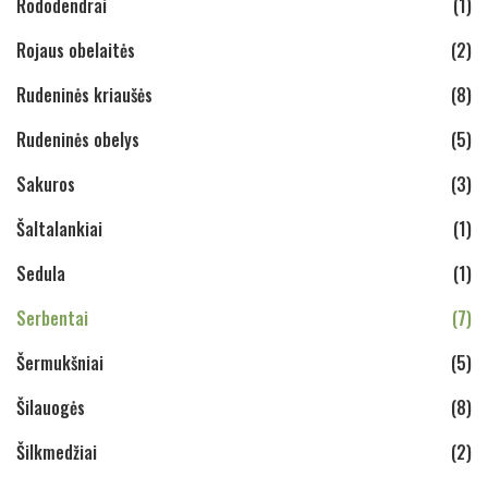
Rododendrai
(1)
Rojaus obelaitės
(2)
Rudeninės kriaušės
(8)
Rudeninės obelys
(5)
Sakuros
(3)
Šaltalankiai
(1)
Sedula
(1)
Serbentai
(7)
Šermukšniai
(5)
Šilauogės
(8)
Šilkmedžiai
(2)