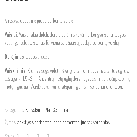
Ankstyva desetrinė juodo serbento veislė
Vaisiai.
Vaisiai labia dideli, dera didelėmis kekėmis. Lengva skinti. Uogos
ypatingai saldūs, skanūs Tai viena saldžiausių juodųjų serbentų veislių.
Derėjimas
. Liepos pradžia.
Vaiskrūmis.
Krūmas auga vidutiniškai greitai, formuodamas tvirtus ūglius.
Užauga iki 1,5 -2 m. Ant antrų metų ūglių dera negausiai, nuo trečių, ketvirtų
metų – gausiai. Veislė pakankamai atspari ligoms ir serbentinei erkutei.
Kategorijos:
Kiti vaismedžiai
,
Serbentai
Žymos:
ankstyvas serbentas
,
bona serbentas
,
juodas serbentas
Share: