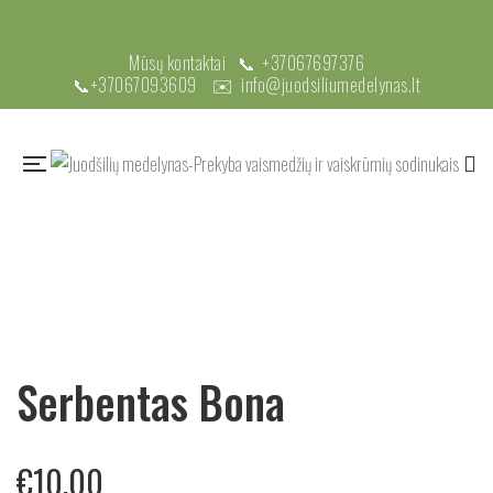
Mūsų kontaktai 📞
+37067697376
📞
+37067093609
✉️
info@juodsiliumedelynas.lt
Serbentas Bona
€
10.00