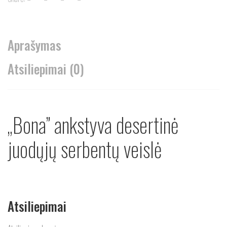
Aprašymas
Atsiliepimai (0)
„Bona” ankstyva desertinė
juodųjų serbentų veislė
Atsiliepimai