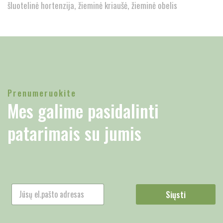
šluotelinė hortenzija
žieminė kriaušė
žieminė obelis
Prenumeruokite
Mes galime pasidalinti
patarimais su jumis
Siųsti