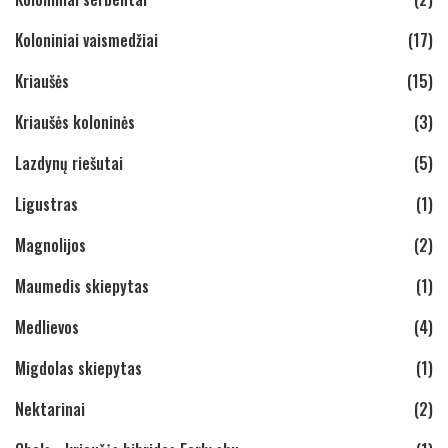
Koloniniai vaismedžiai
(17)
Kriaušės
(15)
Kriaušės koloninės
(3)
Lazdynų riešutai
(5)
Ligustras
(1)
Magnolijos
(2)
Maumedis skiepytas
(1)
Medlievos
(4)
Migdolas skiepytas
(1)
Nektarinai
(2)