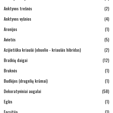
Anktyvos trešnės
(2)
Anktyvos vyšnios
(4)
Aronijos
(1)
Avietės
(5)
Azijietiška kriaušė (obuolio - kriaušės hibridas)
(2)
Braškių daigai
(12)
Bruknės
(1)
Budlėjos (drugelių krūmai)
(1)
Dekoratyviniai augalai
(58)
Eglės
(1)
Forsitija
(1)