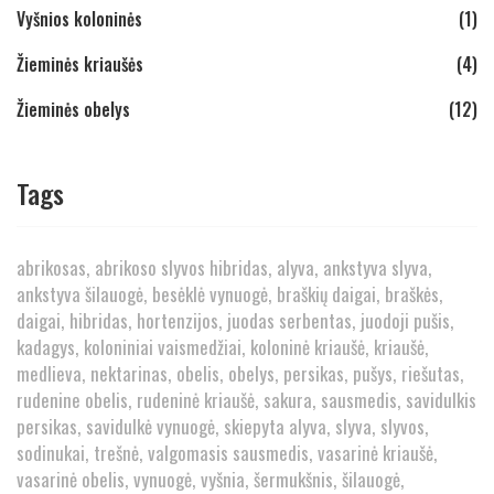
Vyšnios koloninės
(1)
Žieminės kriaušės
(4)
Žieminės obelys
(12)
Tags
abrikosas
abrikoso slyvos hibridas
alyva
ankstyva slyva
ankstyva šilauogė
besėklė vynuogė
braškių daigai
braškės
daigai
hibridas
hortenzijos
juodas serbentas
juodoji pušis
kadagys
koloniniai vaismedžiai
koloninė kriaušė
kriaušė
medlieva
nektarinas
obelis
obelys
persikas
pušys
riešutas
rudenine obelis
rudeninė kriaušė
sakura
sausmedis
savidulkis
persikas
savidulkė vynuogė
skiepyta alyva
slyva
slyvos
sodinukai
trešnė
valgomasis sausmedis
vasarinė kriaušė
vasarinė obelis
vynuogė
vyšnia
šermukšnis
šilauogė