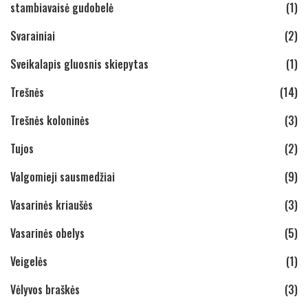
stambiavaisė gudobelė
(1)
Svarainiai
(2)
Sveikalapis gluosnis skiepytas
(1)
Trešnės
(14)
Trešnės koloninės
(3)
Tujos
(2)
Valgomieji sausmedžiai
(9)
Vasarinės kriaušės
(3)
Vasarinės obelys
(5)
Veigelės
(1)
Vėlyvos braškės
(3)