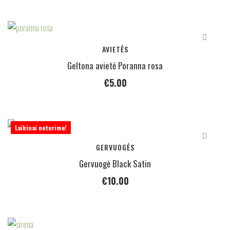
AVIETĖS
Geltona avietė Poranna rosa
€
5.00
Laikinai neturime!
GERVUOGĖS
Gervuogė Black Satin
€
10.00