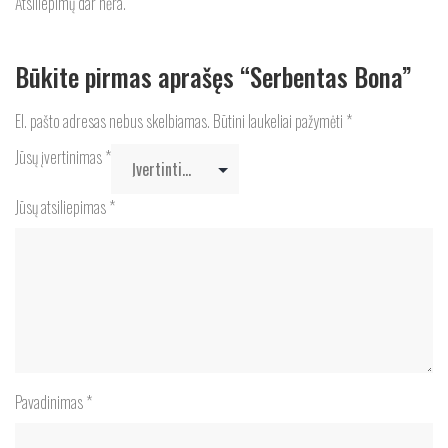
Atsiliepimų dar nėra.
Būkite pirmas aprašęs “Serbentas Bona”
El. pašto adresas nebus skelbiamas.
Būtini laukeliai pažymėti
*
Jūsų įvertinimas
*
Jūsų atsiliepimas
*
Pavadinimas
*