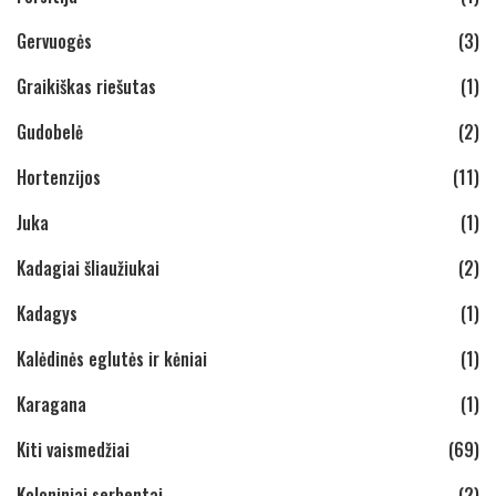
Gervuogės
(3)
Graikiškas riešutas
(1)
Gudobelė
(2)
Hortenzijos
(11)
Juka
(1)
Kadagiai šliaužiukai
(2)
Kadagys
(1)
Kalėdinės eglutės ir kėniai
(1)
Karagana
(1)
Kiti vaismedžiai
(69)
Koloniniai serbentai
(2)