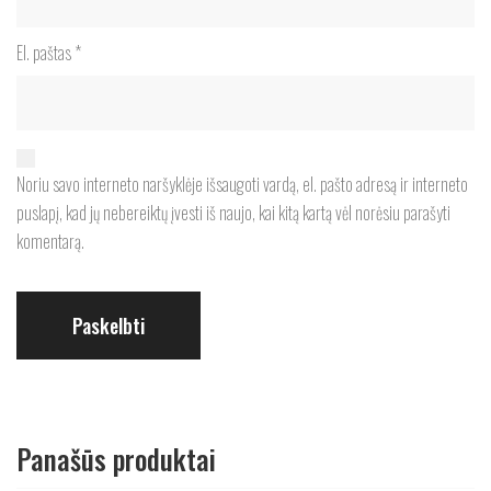
El. paštas
*
Noriu savo interneto naršyklėje išsaugoti vardą, el. pašto adresą ir interneto
puslapį, kad jų nebereiktų įvesti iš naujo, kai kitą kartą vėl norėsiu parašyti
komentarą.
Panašūs produktai