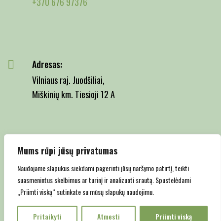
+370 676 97376
Adresas:
Vilniaus raj. Juodšiliai,
Miškinių km. Tiesioji 12 A
Email:
Mums rūpi jūsų privatumas
info@juodsiliumedelynas.lt
Naudojame slapukus siekdami pagerinti jūsų naršymo patirtį, teikti
suasmenintus skelbimus ar turinį ir analizuoti srautą. Spustelėdami
„Priimti viską“ sutinkate su mūsų slapukų naudojimu.
Copyright © 2022 Juodšilių medelynas |
Privatumo politika
Pritaikyti
Atmesti
Priimti viską