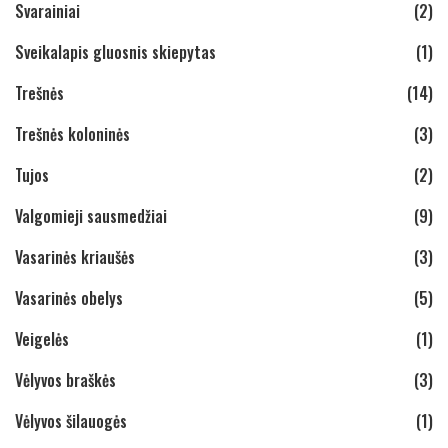
Svarainiai
(2)
Sveikalapis gluosnis skiepytas
(1)
Trešnės
(14)
Trešnės koloninės
(3)
Tujos
(2)
Valgomieji sausmedžiai
(9)
Vasarinės kriaušės
(3)
Vasarinės obelys
(5)
Veigelės
(1)
Vėlyvos braškės
(3)
Vėlyvos šilauogės
(1)