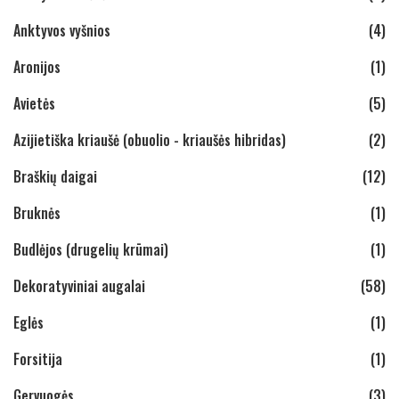
Anktyvos vyšnios
(4)
Aronijos
(1)
Avietės
(5)
Azijietiška kriaušė (obuolio - kriaušės hibridas)
(2)
Braškių daigai
(12)
Bruknės
(1)
Budlėjos (drugelių krūmai)
(1)
Dekoratyviniai augalai
(58)
Eglės
(1)
Forsitija
(1)
Gervuogės
(3)