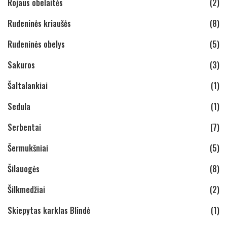
Rojaus obelaitės
(2)
Rudeninės kriaušės
(8)
Rudeninės obelys
(5)
Sakuros
(3)
Šaltalankiai
(1)
Sedula
(1)
Serbentai
(7)
Šermukšniai
(5)
Šilauogės
(8)
Šilkmedžiai
(2)
Skiepytas karklas Blindė
(1)