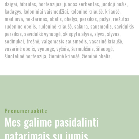
daigai
hibridas
hortenzijos
juodas serbentas
juodoji pušis
kadagys
koloniniai vaismedžiai
koloninė kriaušė
kriaušė
medlieva
nektarinas
obelis
obelys
persikas
pušys
riešutas
rudenine obelis
rudeninė kriaušė
sakura
sausmedis
savidulkis
persikas
savidulkė vynuogė
skiepyta alyva
slyva
slyvos
sodinukai
trešnė
valgomasis sausmedis
vasarinė kriaušė
vasarinė obelis
vynuogė
vyšnia
šermukšnis
šilauogė
šluotelinė hortenzija
žieminė kriaušė
žieminė obelis
Prenumeruokite
Mes galime pasidalinti
patarimais su jumis