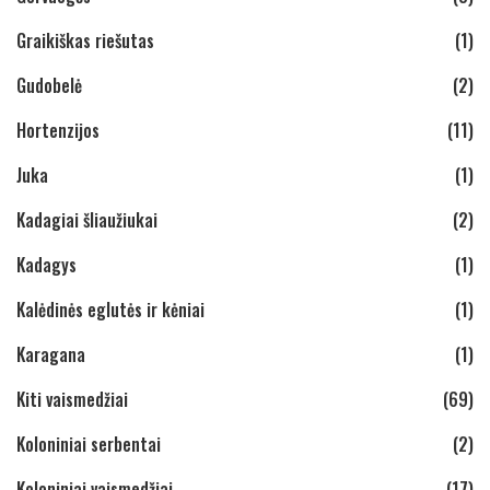
Graikiškas riešutas
(1)
Gudobelė
(2)
Hortenzijos
(11)
Juka
(1)
Kadagiai šliaužiukai
(2)
Kadagys
(1)
Kalėdinės eglutės ir kėniai
(1)
Karagana
(1)
Kiti vaismedžiai
(69)
Koloniniai serbentai
(2)
Koloniniai vaismedžiai
(17)