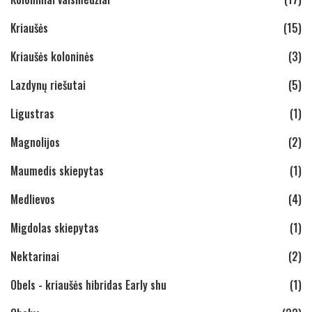
Kriaušės
(15)
Kriaušės koloninės
(3)
Lazdynų riešutai
(5)
Ligustras
(1)
Magnolijos
(2)
Maumedis skiepytas
(1)
Medlievos
(4)
Migdolas skiepytas
(1)
Nektarinai
(2)
Obels - kriaušės hibridas Early shu
(1)