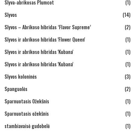
Slyva-abrikosas Plumcot
(1)
Slyvos
(14)
Slyvos – Abrikoso hibridas ‘Flavor Supreme’
(2)
Slyvos ir abrikoso hibridas 'Flower Queen'
(1)
Slyvos ir abrikoso hibridas 'Kubana'
(1)
Slyvos ir abrikoso hibridas 'Kubana'
(1)
Slyvos koloninės
(3)
Spanguolės
(2)
Sparnuotasis Ožekšnis
(1)
Sparnuotasis ožekšnis
(1)
stambiavaisė gudobelė
(1)