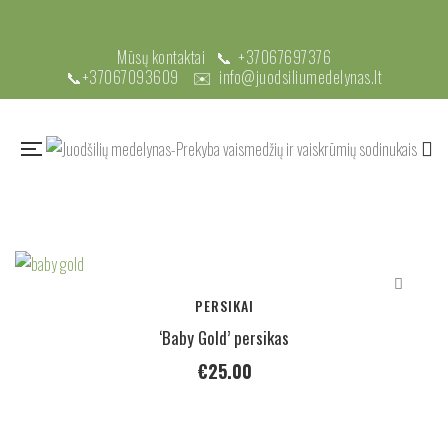
Mūsų kontaktai 📞
+37067697376
📞
+37067093609
✉️
info@juodsiliumedelynas.lt
PERSIKAI
‘Baby Gold’ persikas
€
25.00