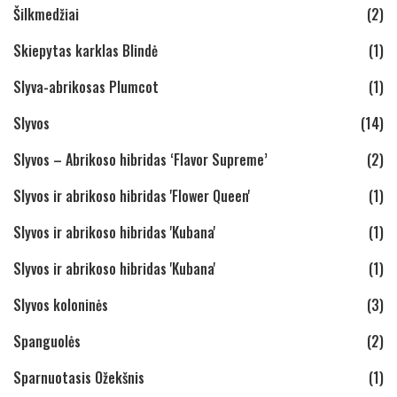
Šilkmedžiai
(2)
Skiepytas karklas Blindė
(1)
Slyva-abrikosas Plumcot
(1)
Slyvos
(14)
Slyvos – Abrikoso hibridas ‘Flavor Supreme’
(2)
Slyvos ir abrikoso hibridas 'Flower Queen'
(1)
Slyvos ir abrikoso hibridas 'Kubana'
(1)
Slyvos ir abrikoso hibridas 'Kubana'
(1)
Slyvos koloninės
(3)
Spanguolės
(2)
Sparnuotasis Ožekšnis
(1)