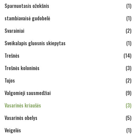
Sparnuotasis ožekšnis
(1)
stambiavaisė gudobelė
(1)
Svarainiai
(2)
Sveikalapis gluosnis skiepytas
(1)
Trešnės
(14)
Trešnės koloninės
(3)
Tujos
(2)
Valgomieji sausmedžiai
(9)
Vasarinės kriaušės
(3)
Vasarinės obelys
(5)
Veigelės
(1)