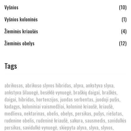
Vyšnios
(10)
Vyšnios koloninės
(1)
Žieminės kriaušės
(4)
Žieminės obelys
(12)
Tags
abrikosas
abrikoso slyvos hibridas
alyva
ankstyva slyva
ankstyva šilauogė
besėklė vynuogė
braškių daigai
braškės
daigai
hibridas
hortenzijos
juodas serbentas
juodoji pušis
kadagys
koloniniai vaismedžiai
koloninė kriaušė
kriaušė
medlieva
nektarinas
obelis
obelys
persikas
pušys
riešutas
rudenine obelis
rudeninė kriaušė
sakura
sausmedis
savidulkis
persikas
savidulkė vynuogė
skiepyta alyva
slyva
slyvos