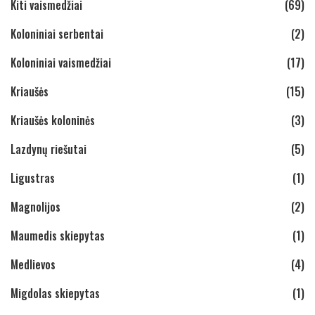
Kiti vaismedžiai
(69)
Koloniniai serbentai
(2)
Koloniniai vaismedžiai
(17)
Kriaušės
(15)
Kriaušės koloninės
(3)
Lazdynų riešutai
(5)
Ligustras
(1)
Magnolijos
(2)
Maumedis skiepytas
(1)
Medlievos
(4)
Migdolas skiepytas
(1)