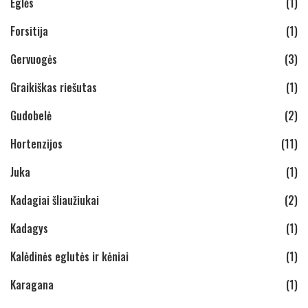
Eglės
(1)
Forsitija
(1)
Gervuogės
(3)
Graikiškas riešutas
(1)
Gudobelė
(2)
Hortenzijos
(11)
Juka
(1)
Kadagiai šliaužiukai
(2)
Kadagys
(1)
Kalėdinės eglutės ir kėniai
(1)
Karagana
(1)