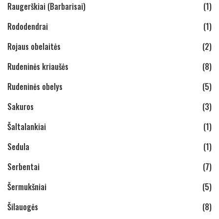
Raugerškiai (Barbarisai)
(1)
Rododendrai
(1)
Rojaus obelaitės
(2)
Rudeninės kriaušės
(8)
Rudeninės obelys
(5)
Sakuros
(3)
Šaltalankiai
(1)
Sedula
(1)
Serbentai
(7)
Šermukšniai
(5)
Šilauogės
(8)