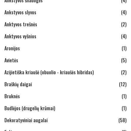
Ankstyvos šilauogės
(4)
Ankstyvos slyvos
(4)
Anktyvos trešnės
(2)
Anktyvos vyšnios
(4)
Aronijos
(1)
Avietės
(5)
Azijietiška kriaušė (obuolio - kriaušės hibridas)
(2)
Braškių daigai
(12)
Bruknės
(1)
Budlėjos (drugelių krūmai)
(1)
Dekoratyviniai augalai
(58)