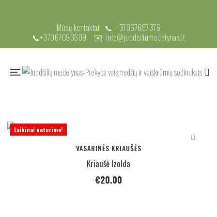
Mūsų kontaktai 📞
+37067697376
📞
+37067093609
✉️
info@juodsiliumedelynas.lt
Laikinai neturime!
VASARINĖS KRIAUŠĖS
Kriaušė Izolda
€
20.00