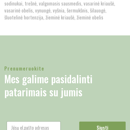
sodinukai
trešnė
valgomasis sausmedis
vasarinė kriaušė
vasarinė obelis
vynuogė
vyšnia
šermukšnis
šilauogė
šluotelinė hortenzija
žieminė kriaušė
žieminė obelis
Prenumeruokite
Mes galime pasidalinti
patarimais su jumis
Siųsti