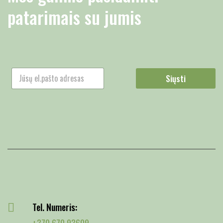
patarimais su jumis
Siųsti
Tel. Numeris:
+370 670 93609