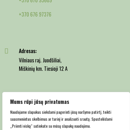
+370 676 97376
Adresas:
Vilniaus raj. Juodšiliai,
Miškinių km. Tiesioji 12 A
Email:
Mums rūpi jūsų privatumas
info@juodsiliumedelynas.lt
Naudojame slapukus siekdami pagerinti jūsų naršymo patirtį, teikti
suasmenintus skelbimus ar turinį ir analizuoti srautą. Spustelėdami
„Priimti viską“ sutinkate su mūsų slapukų naudojimu.