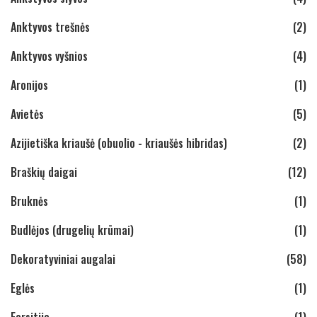
Anktyvos trešnės
(2)
Anktyvos vyšnios
(4)
Aronijos
(1)
Avietės
(5)
Azijietiška kriaušė (obuolio - kriaušės hibridas)
(2)
Braškių daigai
(12)
Bruknės
(1)
Budlėjos (drugelių krūmai)
(1)
Dekoratyviniai augalai
(58)
Eglės
(1)
Forsitija
(1)