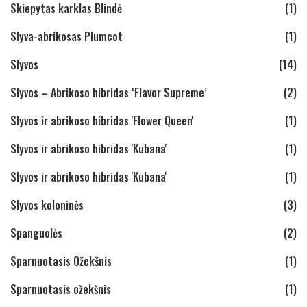
Skiepytas karklas Blindė
(1)
Slyva-abrikosas Plumcot
(1)
Slyvos
(14)
Slyvos – Abrikoso hibridas ‘Flavor Supreme’
(2)
Slyvos ir abrikoso hibridas 'Flower Queen'
(1)
Slyvos ir abrikoso hibridas 'Kubana'
(1)
Slyvos ir abrikoso hibridas 'Kubana'
(1)
Slyvos koloninės
(3)
Spanguolės
(2)
Sparnuotasis Ožekšnis
(1)
Sparnuotasis ožekšnis
(1)