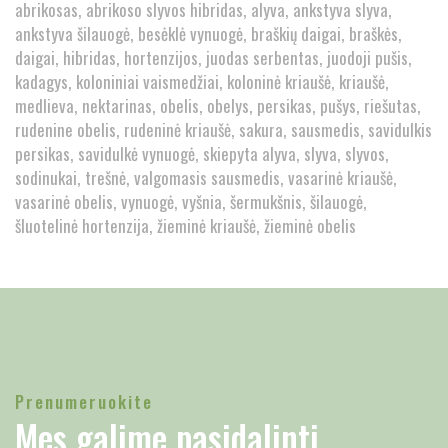
abrikosas
abrikoso slyvos hibridas
alyva
ankstyva slyva
ankstyva šilauogė
besėklė vynuogė
braškių daigai
braškės
daigai
hibridas
hortenzijos
juodas serbentas
juodoji pušis
kadagys
koloniniai vaismedžiai
koloninė kriaušė
kriaušė
medlieva
nektarinas
obelis
obelys
persikas
pušys
riešutas
rudenine obelis
rudeninė kriaušė
sakura
sausmedis
savidulkis
persikas
savidulkė vynuogė
skiepyta alyva
slyva
slyvos
sodinukai
trešnė
valgomasis sausmedis
vasarinė kriaušė
vasarinė obelis
vynuogė
vyšnia
šermukšnis
šilauogė
šluotelinė hortenzija
žieminė kriaušė
žieminė obelis
Prenumeruokite
Mes galime pasidalinti