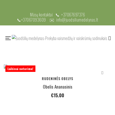
Mūsų kontaktai 📞
+37067697376
📞
+37067093609
✉️
info@juodsiliumedelynas.lt
Laikinai neturime!
RUDENINĖS OBELYS
Obelis Ananasinis
€
15.00