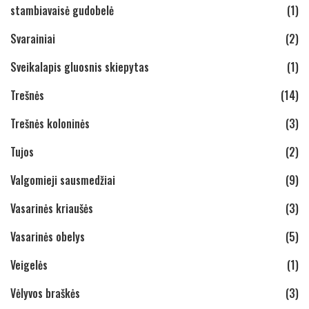
stambiavaisė gudobelė
(1)
Svarainiai
(2)
Sveikalapis gluosnis skiepytas
(1)
Trešnės
(14)
Trešnės koloninės
(3)
Tujos
(2)
Valgomieji sausmedžiai
(9)
Vasarinės kriaušės
(3)
Vasarinės obelys
(5)
Veigelės
(1)
Vėlyvos braškės
(3)