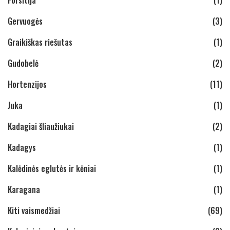
Gervuogės
(3)
Graikiškas riešutas
(1)
Gudobelė
(2)
Hortenzijos
(11)
Juka
(1)
Kadagiai šliaužiukai
(2)
Kadagys
(1)
Kalėdinės eglutės ir kėniai
(1)
Karagana
(1)
Kiti vaismedžiai
(69)