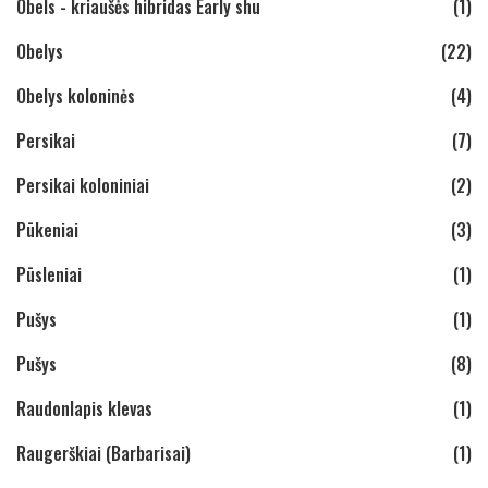
Obels - kriaušės hibridas Early shu
(1)
Obelys
(22)
Obelys koloninės
(4)
Persikai
(7)
Persikai koloniniai
(2)
Pūkeniai
(3)
Pūsleniai
(1)
Pušys
(1)
Pušys
(8)
Raudonlapis klevas
(1)
Raugerškiai (Barbarisai)
(1)