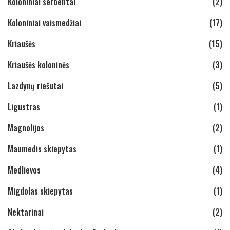
Koloniniai serbentai
(2)
Koloniniai vaismedžiai
(17)
Kriaušės
(15)
Kriaušės koloninės
(3)
Lazdynų riešutai
(5)
Ligustras
(1)
Magnolijos
(2)
Maumedis skiepytas
(1)
Medlievos
(4)
Migdolas skiepytas
(1)
Nektarinai
(2)