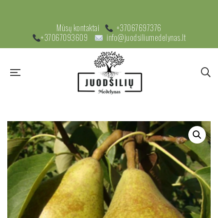
Mūsų kontaktai
+37067697376
+37067093609
info@juodsiliumedelynas.lt