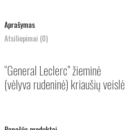
Aprašymas
Atsiliepimai (0)
“General Leclerc” žieminė
(vėlyva rudeninė) kriaušių veislė
Panašūs produktai