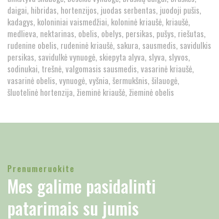
daigai
hibridas
hortenzijos
juodas serbentas
juodoji pušis
kadagys
koloniniai vaismedžiai
koloninė kriaušė
kriaušė
medlieva
nektarinas
obelis
obelys
persikas
pušys
riešutas
rudenine obelis
rudeninė kriaušė
sakura
sausmedis
savidulkis
persikas
savidulkė vynuogė
skiepyta alyva
slyva
slyvos
sodinukai
trešnė
valgomasis sausmedis
vasarinė kriaušė
vasarinė obelis
vynuogė
vyšnia
šermukšnis
šilauogė
šluotelinė hortenzija
žieminė kriaušė
žieminė obelis
Prenumeruokite
Mes galime pasidalinti
patarimais su jumis