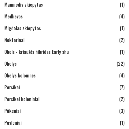
Maumedis skiepytas
(1)
Medlievos
(4)
Migdolas skiepytas
(1)
Nektarinai
(2)
Obels - kriaušės hibridas Early shu
(1)
Obelys
(22)
Obelys koloninės
(4)
Persikai
(7)
Persikai koloniniai
(2)
Pūkeniai
(3)
Pūsleniai
(1)