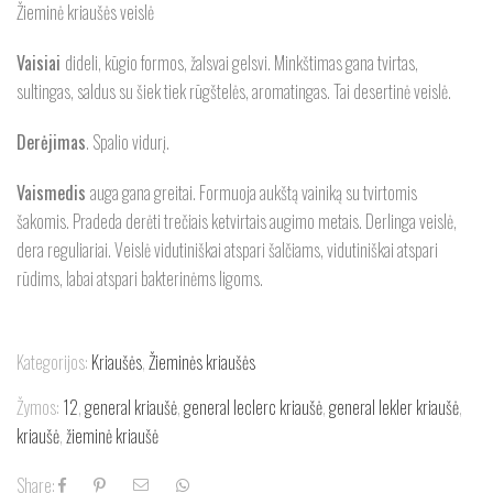
Žieminė kriaušės veislė
Vaisiai
dideli, kūgio formos, žalsvai gelsvi. Minkštimas gana tvirtas,
sultingas, saldus su šiek tiek rūgštelės, aromatingas. Tai desertinė veislė.
Derėjimas
. Spalio vidurį.
Vaismedis
auga gana greitai. Formuoja aukštą vainiką su tvirtomis
šakomis. Pradeda derėti trečiais ketvirtais augimo metais. Derlinga veislė,
dera reguliariai. Veislė vidutiniškai atspari šalčiams, vidutiniškai atspari
rūdims, labai atspari bakterinėms ligoms.
Kategorijos:
Kriaušės
,
Žieminės kriaušės
Žymos:
12
,
general kriaušė
,
general leclerc kriaušė
,
general lekler kriaušė
,
kriaušė
,
žieminė kriaušė
Share: