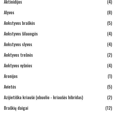
Aktinidijos
(4)
Alyvos
(8)
Ankstyvos braškės
(5)
Ankstyvos šilauogės
(4)
Ankstyvos slyvos
(4)
Anktyvos trešnės
(2)
Anktyvos vyšnios
(4)
Aronijos
(1)
Avietės
(5)
Azijietiška kriaušė (obuolio - kriaušės hibridas)
(2)
Braškių daigai
(12)