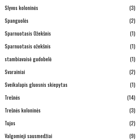
Slyvos koloninės
(3)
Spanguolės
(2)
Sparnuotasis Ožekšnis
(1)
Sparnuotasis ožekšnis
(1)
stambiavaisė gudobelė
(1)
Svarainiai
(2)
Sveikalapis gluosnis skiepytas
(1)
Trešnės
(14)
Trešnės koloninės
(3)
Tujos
(2)
Valgomieji sausmedžiai
(9)