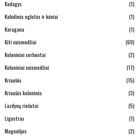
Kadagys
(1)
Kalėdinės eglutės ir kėniai
(1)
Karagana
(1)
Kiti vaismedžiai
(69)
Koloniniai serbentai
(2)
Koloniniai vaismedžiai
(17)
Kriaušės
(15)
Kriaušės koloninės
(3)
Lazdynų riešutai
(5)
Ligustras
(1)
Magnolijos
(2)