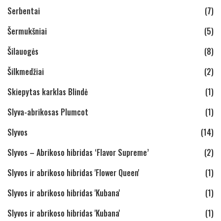
Serbentai
(7)
Šermukšniai
(5)
Šilauogės
(8)
Šilkmedžiai
(2)
Skiepytas karklas Blindė
(1)
Slyva-abrikosas Plumcot
(1)
Slyvos
(14)
Slyvos – Abrikoso hibridas ‘Flavor Supreme’
(2)
Slyvos ir abrikoso hibridas 'Flower Queen'
(1)
Slyvos ir abrikoso hibridas 'Kubana'
(1)
Slyvos ir abrikoso hibridas 'Kubana'
(1)