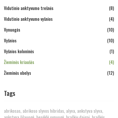
Vidutinio anktyvumo trešnės
(8)
Vidutinio anktyvumo vyšnios
(4)
Vynuogės
(10)
Vyšnios
(10)
Vyšnios koloninės
(1)
Žieminės kriaušės
(4)
Žieminės obelys
(12)
Tags
abrikosas
abrikoso slyvos hibridas
alyva
ankstyva slyva
ankstyva šilauogė
besėklė vynuogė
braškių daigai
braškės