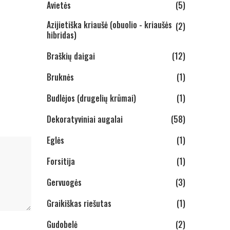
Avietės
(5)
Azijietiška kriaušė (obuolio - kriaušės
(2)
hibridas)
Braškių daigai
(12)
Bruknės
(1)
Budlėjos (drugelių krūmai)
(1)
Dekoratyviniai augalai
(58)
Eglės
(1)
Forsitija
(1)
Gervuogės
(3)
Graikiškas riešutas
(1)
Gudobelė
(2)