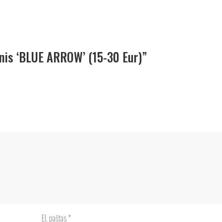
nis ‘BLUE ARROW’ (15-30 Eur)”
El. paštas
*