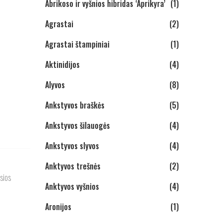
Abrikoso ir vyšnios hibridas ‘Aprikyra’
(1)
Agrastai
(2)
Agrastai štampiniai
(1)
Aktinidijos
(4)
Alyvos
(8)
Ankstyvos braškės
(5)
Ankstyvos šilauogės
(4)
Ankstyvos slyvos
(4)
Anktyvos trešnės
(2)
usios
Anktyvos vyšnios
(4)
Aronijos
(1)