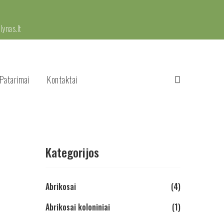
ynas.lt
Patarimai
Kontaktai
Kategorijos
Abrikosai
(4)
Abrikosai koloniniai
(1)