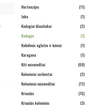
Hortenzijos
(11)
Juka
(1)
Kadagiai šliaužiukai
(2)
i
Kadagys
(1)
Kalėdinės eglutės ir kėniai
(1)
Karagana
(1)
Kiti vaismedžiai
(69)
Koloniniai serbentai
(2)
Koloniniai vaismedžiai
(17)
Kriaušės
(15)
Kriaušės koloninės
(3)