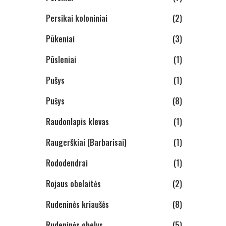
Persikai koloniniai
(2)
Pūkeniai
(3)
Pūsleniai
(1)
Pušys
(1)
Pušys
(8)
Raudonlapis klevas
(1)
Raugerškiai (Barbarisai)
(1)
Rododendrai
(1)
Rojaus obelaitės
(2)
Rudeninės kriaušės
(8)
Rudeninės obelys
(5)