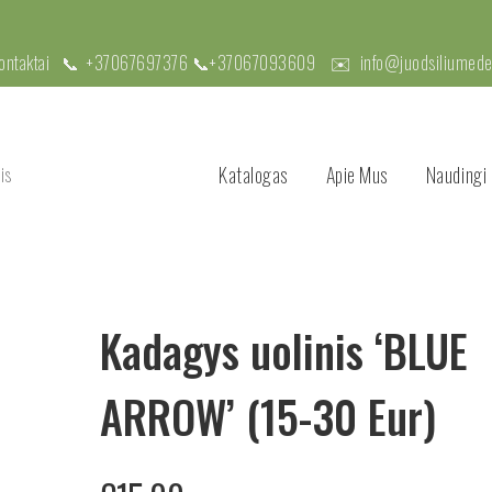
kontaktai 📞
+37067697376
📞
+37067093609
✉️
info@juodsiliumedel
Katalogas
Apie Mus
Naudingi 
Kadagys uolinis ‘BLUE
ARROW’ (15-30 Eur)