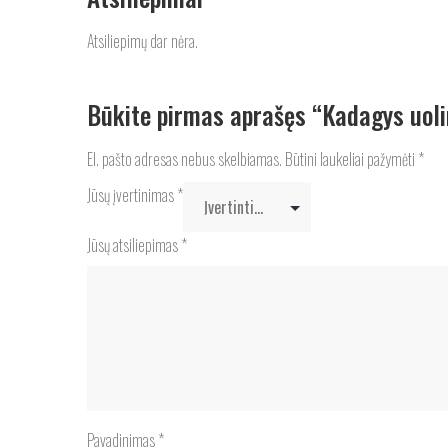
Atsiliepimų dar nėra.
Būkite pirmas aprašęs “Kadagys uoli
El. pašto adresas nebus skelbiamas.
Būtini laukeliai pažymėti
*
Jūsų įvertinimas
*
Jūsų atsiliepimas
*
Pavadinimas
*