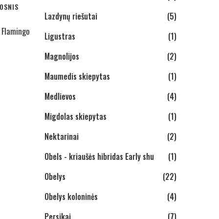
UOSNIS
Lazdynų riešutai
(5)
s Flamingo
Ligustras
(1)
Magnolijos
(2)
Maumedis skiepytas
(1)
Medlievos
(4)
Migdolas skiepytas
(1)
Nektarinai
(2)
Obels - kriaušės hibridas Early shu
(1)
Obelys
(22)
Obelys koloninės
(4)
Persikai
(7)