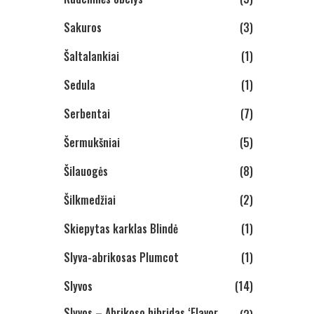
Sakuros
(3)
Šaltalankiai
(1)
Sedula
(1)
Serbentai
(7)
Šermukšniai
(5)
Šilauogės
(8)
Šilkmedžiai
(2)
Skiepytas karklas Blindė
(1)
Slyva-abrikosas Plumcot
(1)
Slyvos
(14)
Slyvos – Abrikoso hibridas ‘Flavor