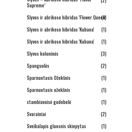
(2)
Supreme’
Slyvos ir abrikoso hibridas 'Flower Queen'
(1)
Slyvos ir abrikoso hibridas 'Kubana'
(1)
Slyvos ir abrikoso hibridas 'Kubana'
(1)
Slyvos koloninės
(3)
Spanguolės
(2)
Sparnuotasis Ožekšnis
(1)
Sparnuotasis ožekšnis
(1)
stambiavaisė gudobelė
(1)
Svarainiai
(2)
Sveikalapis gluosnis skiepytas
(1)