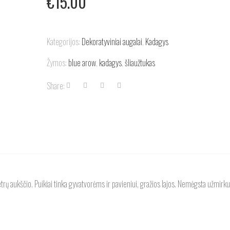
€
15.00
Kategorijos:
Dekoratyviniai augalai
,
Kadagys
Žymos:
blue arow
,
kadagys
,
šliaužtukas
Share:
trų aukščio. Puikiai tinka gyvatvorėms ir pavieniui, gražios lajos. Nemėgsta užmirk