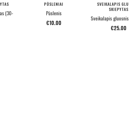
YTAS
PŪSLENIAI
SVEIKALAPIS GL
SKIEPYTAS
las (30-
Pūslenis
Sveikalapis gluosni
€
10.00
€
25.00