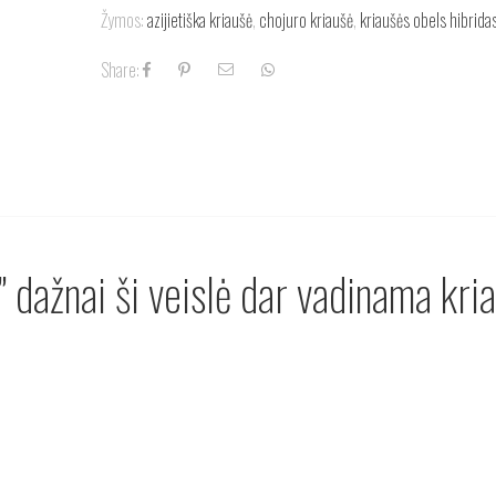
Žymos:
azijietiška kriaušė
,
chojuro kriaušė
,
kriaušės obels hibrida
Share:
” dažnai ši veislė dar vadinama kri