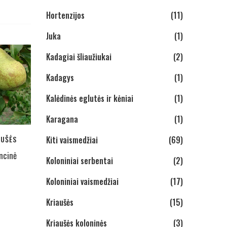
Hortenzijos
(11)
Juka
(1)
Kadagiai šliaužiukai
(2)
Kadagys
(1)
Kalėdinės eglutės ir kėniai
(1)
Karagana
(1)
AUŠĖS
Kiti vaismedžiai
(69)
ncinė
Koloniniai serbentai
(2)
Koloniniai vaismedžiai
(17)
Kriaušės
(15)
Kriaušės koloninės
(3)