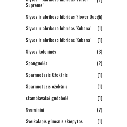
(2)
Supreme’
Slyvos ir abrikoso hibridas 'Flower Queen'
(1)
Slyvos ir abrikoso hibridas 'Kubana'
(1)
Slyvos ir abrikoso hibridas 'Kubana'
(1)
Slyvos koloninės
(3)
Spanguolės
(2)
Sparnuotasis Ožekšnis
(1)
Sparnuotasis ožekšnis
(1)
stambiavaisė gudobelė
(1)
Svarainiai
(2)
Sveikalapis gluosnis skiepytas
(1)