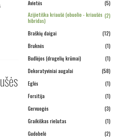
Avietės
(5)
s
Azijietiška kriaušė (obuolio - kriaušės
(2)
hibridas)
Braškių daigai
(12)
Bruknės
(1)
Budlėjos (drugelių krūmai)
(1)
Dekoratyviniai augalai
(58)
aušės
Eglės
(1)
Forsitija
(1)
Gervuogės
(3)
Graikiškas riešutas
(1)
Gudobelė
(2)