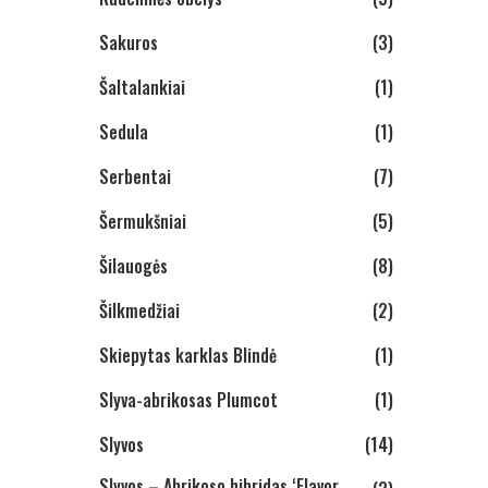
Sakuros
(3)
Šaltalankiai
(1)
Sedula
(1)
Serbentai
(7)
Šermukšniai
(5)
Šilauogės
(8)
Šilkmedžiai
(2)
Skiepytas karklas Blindė
(1)
Slyva-abrikosas Plumcot
(1)
Slyvos
(14)
Slyvos – Abrikoso hibridas ‘Flavor