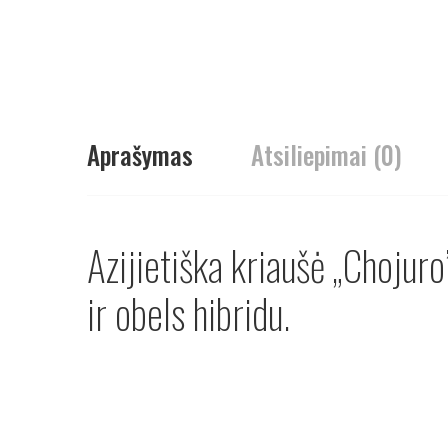
Aprašymas
Atsiliepimai (0)
Azijietiška kriaušė „Chojuro
ir obels hibridu.