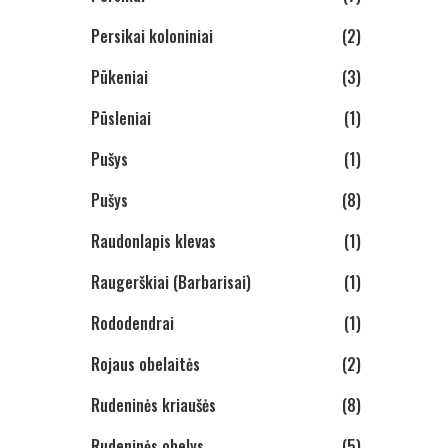
Persikai koloniniai
(2)
Pūkeniai
(3)
Pūsleniai
(1)
Pušys
(1)
Pušys
(8)
Raudonlapis klevas
(1)
Raugerškiai (Barbarisai)
(1)
Rododendrai
(1)
Rojaus obelaitės
(2)
Rudeninės kriaušės
(8)
Rudeninės obelys
(5)