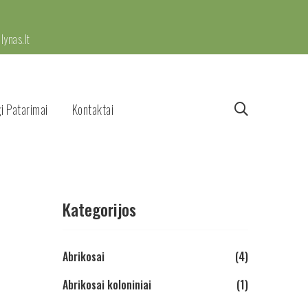
ynas.lt
i Patarimai
Kontaktai
Kategorijos
Abrikosai
(4)
Abrikosai koloniniai
(1)