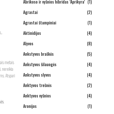
Abrikoso ir vyšnios hibridas ‘Aprikyra’
(1)
Agrastai
(2)
Agrastai štampiniai
(1)
,.
Aktinidijos
(4)
Alyvos
(8)
Ankstyvos braškės
(5)
iais metais
Ankstyvos šilauogės
(4)
, nereikia
Ankstyvos slyvos
(4)
ms. Atspari
Anktyvos trešnės
(2)
Anktyvos vyšnios
(4)
šės
,
Aronijos
(1)