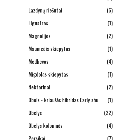
Lazdynų riešutai
(5)
Ligustras
(1)
Magnolijos
(2)
Maumedis skiepytas
(1)
Medlievos
(4)
Migdolas skiepytas
(1)
Nektarinai
(2)
Obels - kriaušės hibridas Early shu
(1)
Obelys
(22)
Obelys koloninės
(4)
Persikai
(7)