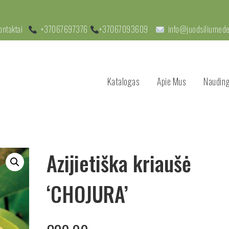
ontaktai
+37067697376
+37067093609
info@juodsiliumedel
Katalogas
Apie Mus
Nauding
Azijietiška kriaušė
‘CHOJURA’