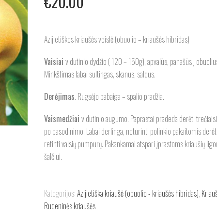
€
20.00
Azijietiškos kriaušės veislė (obuolio – kriaušės hibridas)
Vaisiai
vidutinio dydžio ( 120 – 150g), apvalūs, panašūs į obuolius
Minkštimas labai sultingas, skanus, saldus.
Derėjimas
. Rugsėjo pabaiga – spalio pradžia.
Vaismedžiai
vidutinio augumo. Paprastai pradeda derėti trečiais
po pasodinimo. Labai derlinga, neturinti polinkio pakaitomis derėti
retinti vaisių pumpurų. Pakankamai atspari įprastoms kriaušių ligo
šalčiui.
Kategorijos:
Azijietiška kriaušė (obuolio - kriaušės hibridas)
,
Kriau
Rudeninės kriaušės