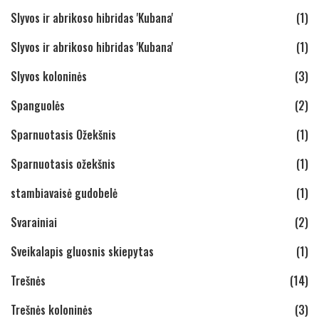
Slyvos ir abrikoso hibridas 'Kubana'
(1)
Slyvos ir abrikoso hibridas 'Kubana'
(1)
Slyvos koloninės
(3)
Spanguolės
(2)
Sparnuotasis Ožekšnis
(1)
Sparnuotasis ožekšnis
(1)
stambiavaisė gudobelė
(1)
Svarainiai
(2)
Sveikalapis gluosnis skiepytas
(1)
Trešnės
(14)
Trešnės koloninės
(3)