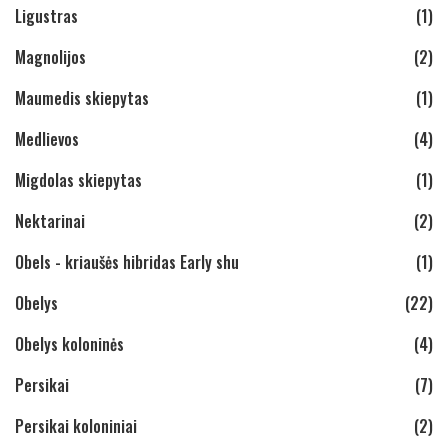
Ligustras
(1)
Magnolijos
(2)
Maumedis skiepytas
(1)
Medlievos
(4)
Migdolas skiepytas
(1)
Nektarinai
(2)
Obels - kriaušės hibridas Early shu
(1)
Obelys
(22)
Obelys koloninės
(4)
Persikai
(7)
Persikai koloniniai
(2)