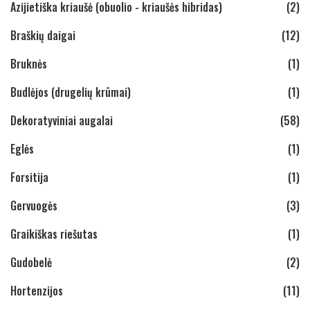
Azijietiška kriaušė (obuolio - kriaušės hibridas)
(2)
Braškių daigai
(12)
Bruknės
(1)
Budlėjos (drugelių krūmai)
(1)
Dekoratyviniai augalai
(58)
Eglės
(1)
Forsitija
(1)
Gervuogės
(3)
Graikiškas riešutas
(1)
Gudobelė
(2)
Hortenzijos
(11)