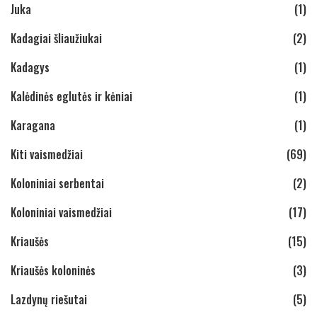
Juka
(1)
Kadagiai šliaužiukai
(2)
Kadagys
(1)
Kalėdinės eglutės ir kėniai
(1)
Karagana
(1)
Kiti vaismedžiai
(69)
Koloniniai serbentai
(2)
Koloniniai vaismedžiai
(17)
Kriaušės
(15)
Kriaušės koloninės
(3)
Lazdynų riešutai
(5)