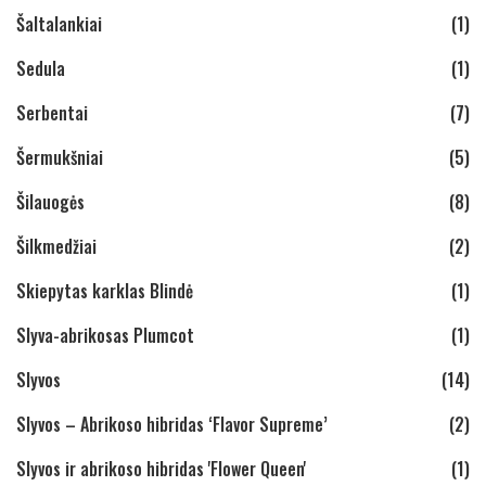
Šaltalankiai
(1)
Sedula
(1)
Serbentai
(7)
Šermukšniai
(5)
Šilauogės
(8)
Šilkmedžiai
(2)
Skiepytas karklas Blindė
(1)
Slyva-abrikosas Plumcot
(1)
Slyvos
(14)
Slyvos – Abrikoso hibridas ‘Flavor Supreme’
(2)
Slyvos ir abrikoso hibridas 'Flower Queen'
(1)