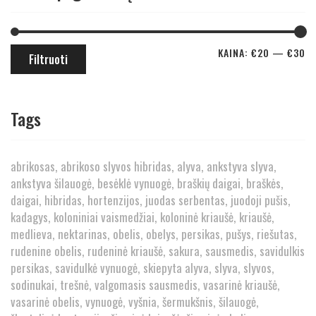
KAINA:
€20
—
€30
Filtruoti
Tags
abrikosas
abrikoso slyvos hibridas
alyva
ankstyva slyva
ankstyva šilauogė
besėklė vynuogė
braškių daigai
braškės
daigai
hibridas
hortenzijos
juodas serbentas
juodoji pušis
kadagys
koloniniai vaismedžiai
koloninė kriaušė
kriaušė
medlieva
nektarinas
obelis
obelys
persikas
pušys
riešutas
rudenine obelis
rudeninė kriaušė
sakura
sausmedis
savidulkis
persikas
savidulkė vynuogė
skiepyta alyva
slyva
slyvos
sodinukai
trešnė
valgomasis sausmedis
vasarinė kriaušė
vasarinė obelis
vynuogė
vyšnia
šermukšnis
šilauogė