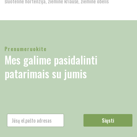
šluotelinė hortenzija
žieminė kriaušė
žieminė obelis
Prenumeruokite
Mes galime pasidalinti
patarimais su jumis
Siųsti