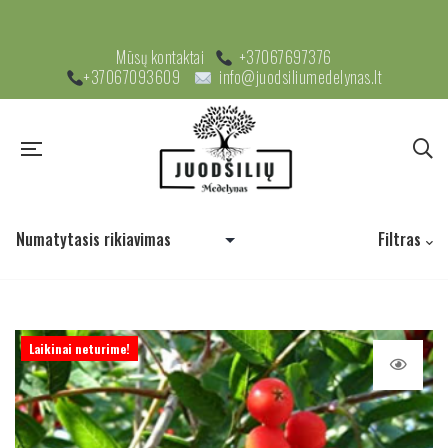
Mūsų kontaktai
+37067697376
+37067093609
info@juodsiliumedelynas.lt
Filtras
Laikinai neturime!