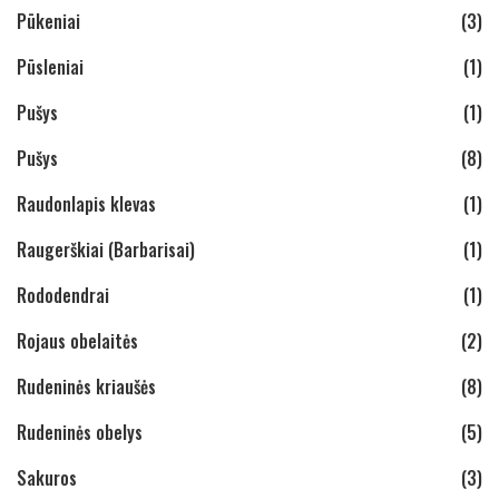
Pūkeniai
(3)
Pūsleniai
(1)
Pušys
(1)
Pušys
(8)
Raudonlapis klevas
(1)
Raugerškiai (Barbarisai)
(1)
Rododendrai
(1)
Rojaus obelaitės
(2)
Rudeninės kriaušės
(8)
Rudeninės obelys
(5)
Sakuros
(3)