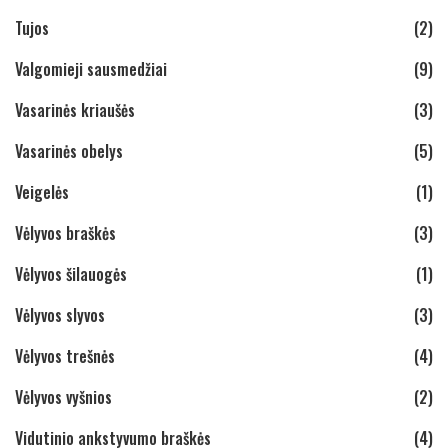
Tujos
(2)
Valgomieji sausmedžiai
(9)
Vasarinės kriaušės
(3)
Vasarinės obelys
(5)
Veigelės
(1)
Vėlyvos braškės
(3)
Vėlyvos šilauogės
(1)
Vėlyvos slyvos
(3)
Vėlyvos trešnės
(4)
Vėlyvos vyšnios
(2)
Vidutinio ankstyvumo braškės
(4)