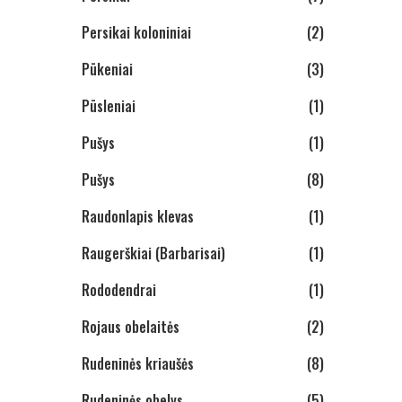
Persikai koloniniai
(2)
Pūkeniai
(3)
Pūsleniai
(1)
Pušys
(1)
Pušys
(8)
Raudonlapis klevas
(1)
Raugerškiai (Barbarisai)
(1)
Rododendrai
(1)
Rojaus obelaitės
(2)
Rudeninės kriaušės
(8)
Rudeninės obelys
(5)