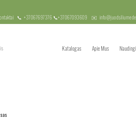
kontaktai 📞
+37067697376
📞
+37067093609
✉️
info@juodsiliumedel
Katalogas
Apie Mus
Naudingi
osas