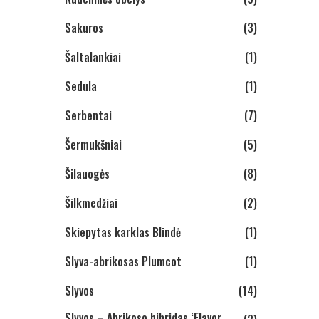
Sakuros
(3)
Šaltalankiai
(1)
Sedula
(1)
Serbentai
(7)
Šermukšniai
(5)
Šilauogės
(8)
Šilkmedžiai
(2)
Skiepytas karklas Blindė
(1)
Slyva-abrikosas Plumcot
(1)
Slyvos
(14)
Slyvos – Abrikoso hibridas ‘Flavor