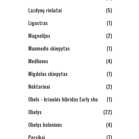
Lazdynų riešutai
(5)
Ligustras
(1)
Magnolijos
(2)
Maumedis skiepytas
(1)
Medlievos
(4)
Migdolas skiepytas
(1)
Nektarinai
(2)
Obels - kriaušės hibridas Early shu
(1)
Obelys
(22)
Obelys koloninės
(4)
Persikai
(7)