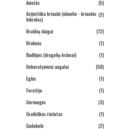
Avietės
(5)
Azijietiška kriaušė (obuolio - kriaušės
(2)
hibridas)
Braškių daigai
(12)
Bruknės
(1)
Budlėjos (drugelių krūmai)
(1)
Dekoratyviniai augalai
(58)
Eglės
(1)
Forsitija
(1)
Gervuogės
(3)
Graikiškas riešutas
(1)
Gudobelė
(2)