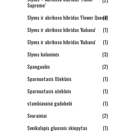
(2)
Supreme’
Slyvos ir abrikoso hibridas 'Flower Queen'
(1)
Slyvos ir abrikoso hibridas 'Kubana'
(1)
Slyvos ir abrikoso hibridas 'Kubana'
(1)
Slyvos koloninės
(3)
Spanguolės
(2)
Sparnuotasis Ožekšnis
(1)
Sparnuotasis ožekšnis
(1)
stambiavaisė gudobelė
(1)
Svarainiai
(2)
Sveikalapis gluosnis skiepytas
(1)