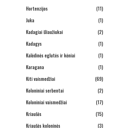
Hortenzijos
(11)
Juka
(1)
Kadagiai šliaužiukai
(2)
Kadagys
(1)
Kalėdinės eglutės ir kėniai
(1)
Karagana
(1)
Kiti vaismedžiai
(69)
Koloniniai serbentai
(2)
Koloniniai vaismedžiai
(17)
Kriaušės
(15)
Kriaušės koloninės
(3)