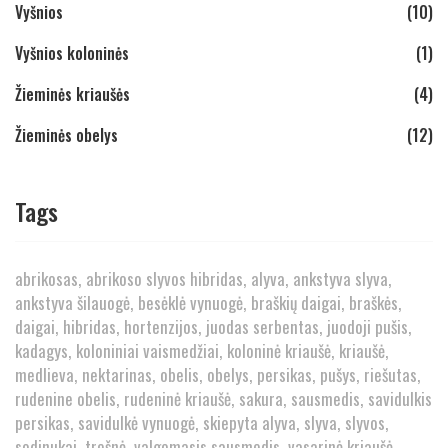
Vyšnios
(10)
Vyšnios koloninės
(1)
Žieminės kriaušės
(4)
Žieminės obelys
(12)
Tags
abrikosas
abrikoso slyvos hibridas
alyva
ankstyva slyva
ankstyva šilauogė
besėklė vynuogė
braškių daigai
braškės
daigai
hibridas
hortenzijos
juodas serbentas
juodoji pušis
kadagys
koloniniai vaismedžiai
koloninė kriaušė
kriaušė
medlieva
nektarinas
obelis
obelys
persikas
pušys
riešutas
rudenine obelis
rudeninė kriaušė
sakura
sausmedis
savidulkis
persikas
savidulkė vynuogė
skiepyta alyva
slyva
slyvos
sodinukai
trešnė
valgomasis sausmedis
vasarinė kriaušė