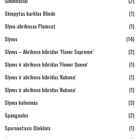
Šilkmedžiai
(2)
Skiepytas karklas Blindė
(1)
Slyva-abrikosas Plumcot
(1)
Slyvos
(14)
Slyvos – Abrikoso hibridas ‘Flavor Supreme’
(2)
Slyvos ir abrikoso hibridas 'Flower Queen'
(1)
Slyvos ir abrikoso hibridas 'Kubana'
(1)
Slyvos ir abrikoso hibridas 'Kubana'
(1)
Slyvos koloninės
(3)
Spanguolės
(2)
Sparnuotasis Ožekšnis
(1)