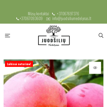
Mūsų kontaktai 📞
+37067697376
📞
+37067093609
✉️
info@juodsiliumedelynas.lt
Laikinai neturime!