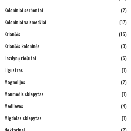
Koloniniai serbentai
(2)
Koloniniai vaismedžiai
(17)
Kriaušės
(15)
Kriaušės koloninės
(3)
Lazdynų riešutai
(5)
Ligustras
(1)
Magnolijos
(2)
Maumedis skiepytas
(1)
Medlievos
(4)
Migdolas skiepytas
(1)
Nektarinai
(2)