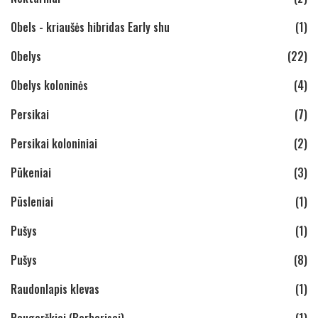
Obels - kriaušės hibridas Early shu
(1)
Obelys
(22)
Obelys koloninės
(4)
Persikai
(7)
Persikai koloniniai
(2)
Pūkeniai
(3)
Pūsleniai
(1)
Pušys
(1)
Pušys
(8)
Raudonlapis klevas
(1)