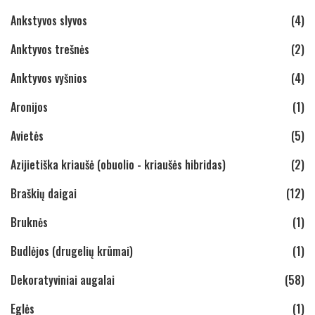
Ankstyvos slyvos
(4)
Anktyvos trešnės
(2)
Anktyvos vyšnios
(4)
Aronijos
(1)
Avietės
(5)
Azijietiška kriaušė (obuolio - kriaušės hibridas)
(2)
Braškių daigai
(12)
Bruknės
(1)
Budlėjos (drugelių krūmai)
(1)
Dekoratyviniai augalai
(58)
Eglės
(1)