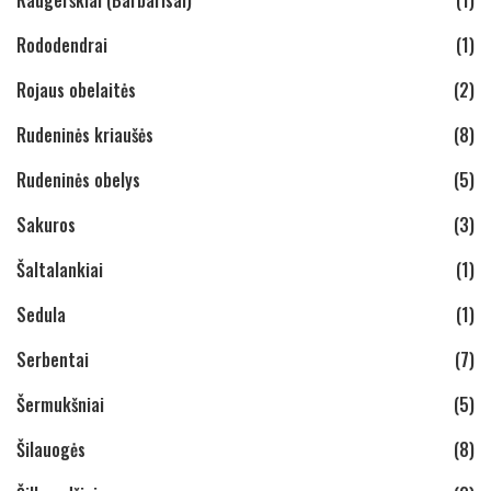
Raugerškiai (Barbarisai)
(1)
Rododendrai
(1)
Rojaus obelaitės
(2)
Rudeninės kriaušės
(8)
Rudeninės obelys
(5)
Sakuros
(3)
Šaltalankiai
(1)
Sedula
(1)
Serbentai
(7)
Šermukšniai
(5)
Šilauogės
(8)