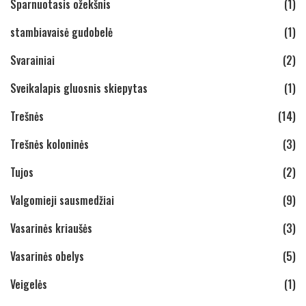
Sparnuotasis ožekšnis
(1)
stambiavaisė gudobelė
(1)
Svarainiai
(2)
Sveikalapis gluosnis skiepytas
(1)
Trešnės
(14)
Trešnės koloninės
(3)
Tujos
(2)
Valgomieji sausmedžiai
(9)
Vasarinės kriaušės
(3)
Vasarinės obelys
(5)
Veigelės
(1)