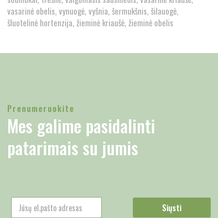
vasarinė obelis
vynuogė
vyšnia
šermukšnis
šilauogė
šluotelinė hortenzija
žieminė kriaušė
žieminė obelis
Prenumeruokite
Mes galime pasidalinti
patarimais su jumis
Siųsti