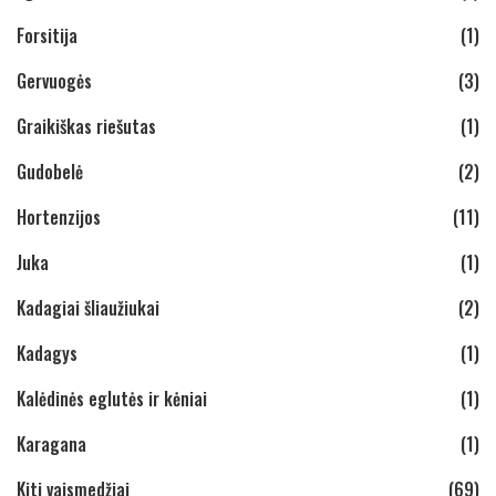
Forsitija
(1)
Gervuogės
(3)
Graikiškas riešutas
(1)
Gudobelė
(2)
Hortenzijos
(11)
Juka
(1)
Kadagiai šliaužiukai
(2)
Kadagys
(1)
Kalėdinės eglutės ir kėniai
(1)
Karagana
(1)
Kiti vaismedžiai
(69)