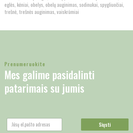
eglės
kėniai
obelys
obelų auginimas
sodinukai
spygliuočiai
trešnė
trešnės auginimas
vaiskrūmiai
Prenumeruokite
Mes galime pasidalinti
patarimais su jumis
Siųsti