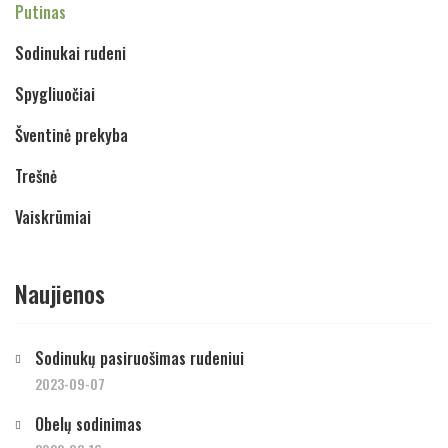
Putinas
Sodinukai rudeni
Spygliuočiai
Šventinė prekyba
Trešnė
Vaiskrūmiai
Naujienos
Sodinukų pasiruošimas rudeniui
2023-09-07
Obelų sodinimas