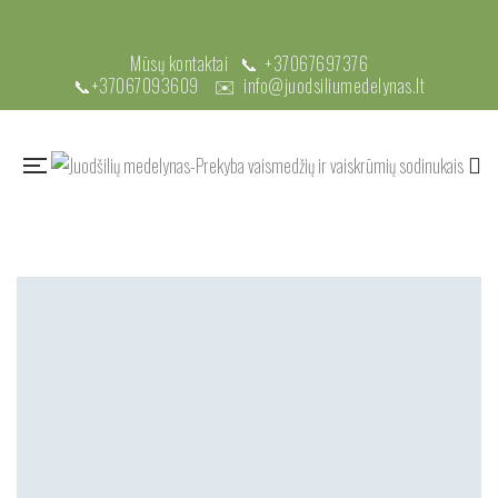
Mūsų kontaktai 📞
+37067697376
📞
+37067093609
✉️
info@juodsiliumedelynas.lt