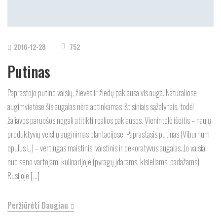
752
2016-12-28
Putinas
Paprastojo putino vaisių, žievės ir žiedų paklausa vis auga. Natūraliose
augimvietėse šis augalas nėra aptinkamas ištisiniais sąžalynais, todėl
žaliavos paruošos negali atitikti realios paklausos. Vienintelė išeitis – naujų
produktyvių veislių auginimas plantacijose. Paprastasis putinas (Viburnum
opulus L.) – vertingas maistinis, vaistinis ir dekoratyvus augalas. Jo vaisiai
nuo seno vartojami kulinarijoje (pyragų įdarams, kisieliams, padažams),
Rusijoje […]
Peržiūrėti Daugiau