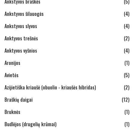
Ankstyvos braškės
(5)
Ankstyvos šilauogės
(4)
Ankstyvos slyvos
(4)
Anktyvos trešnės
(2)
Anktyvos vyšnios
(4)
Aronijos
(1)
Avietės
(5)
Azijietiška kriaušė (obuolio - kriaušės hibridas)
(2)
Braškių daigai
(12)
Bruknės
(1)
Budlėjos (drugelių krūmai)
(1)