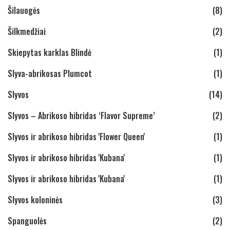
Šilauogės
(8)
Šilkmedžiai
(2)
Skiepytas karklas Blindė
(1)
Slyva-abrikosas Plumcot
(1)
Slyvos
(14)
Slyvos – Abrikoso hibridas ‘Flavor Supreme’
(2)
Slyvos ir abrikoso hibridas 'Flower Queen'
(1)
Slyvos ir abrikoso hibridas 'Kubana'
(1)
Slyvos ir abrikoso hibridas 'Kubana'
(1)
Slyvos koloninės
(3)
Spanguolės
(2)