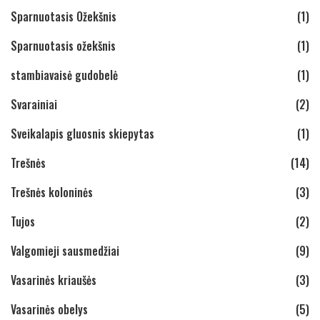
Sparnuotasis Ožekšnis
(1)
Sparnuotasis ožekšnis
(1)
stambiavaisė gudobelė
(1)
Svarainiai
(2)
Sveikalapis gluosnis skiepytas
(1)
Trešnės
(14)
Trešnės koloninės
(3)
Tujos
(2)
Valgomieji sausmedžiai
(9)
Vasarinės kriaušės
(3)
Vasarinės obelys
(5)