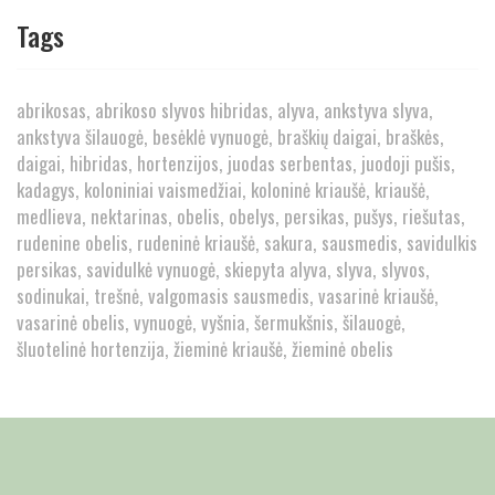
Tags
abrikosas
abrikoso slyvos hibridas
alyva
ankstyva slyva
ankstyva šilauogė
besėklė vynuogė
braškių daigai
braškės
daigai
hibridas
hortenzijos
juodas serbentas
juodoji pušis
kadagys
koloniniai vaismedžiai
koloninė kriaušė
kriaušė
medlieva
nektarinas
obelis
obelys
persikas
pušys
riešutas
rudenine obelis
rudeninė kriaušė
sakura
sausmedis
savidulkis
persikas
savidulkė vynuogė
skiepyta alyva
slyva
slyvos
sodinukai
trešnė
valgomasis sausmedis
vasarinė kriaušė
vasarinė obelis
vynuogė
vyšnia
šermukšnis
šilauogė
šluotelinė hortenzija
žieminė kriaušė
žieminė obelis