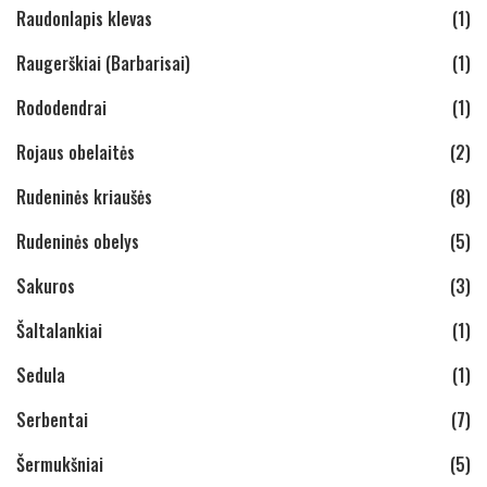
Raudonlapis klevas
(1)
Raugerškiai (Barbarisai)
(1)
Rododendrai
(1)
Rojaus obelaitės
(2)
Rudeninės kriaušės
(8)
Rudeninės obelys
(5)
Sakuros
(3)
Šaltalankiai
(1)
Sedula
(1)
Serbentai
(7)
Šermukšniai
(5)