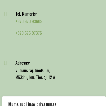
Tel. Numeris:
+370 670 93609
+370 676 97376
Adresas:
Vilniaus raj. Juodšiliai,
Miškinių km. Tiesioji 12 A
Email:
Mums rūpi jūsų privatumas