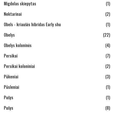
Migdolas skiepytas
(1)
Nektarinai
(2)
Obels - kriaušės hibridas Early shu
(1)
Obelys
(22)
Obelys koloninės
(4)
Persikai
(7)
Persikai koloniniai
(2)
Pūkeniai
(3)
Pūsleniai
(1)
Pušys
(1)
Pušys
(8)