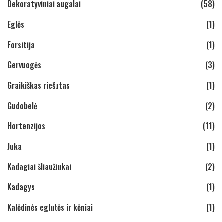
Dekoratyviniai augalai
(58)
Eglės
(1)
Forsitija
(1)
Gervuogės
(3)
Graikiškas riešutas
(1)
Gudobelė
(2)
Hortenzijos
(11)
Juka
(1)
Kadagiai šliaužiukai
(2)
Kadagys
(1)
Kalėdinės eglutės ir kėniai
(1)