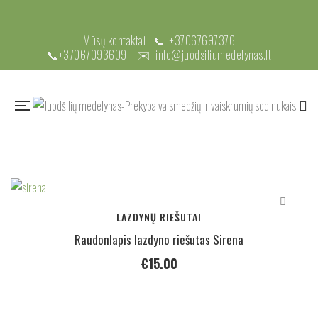
Mūsų kontaktai 📞
+37067697376
📞
+37067093609
✉️
info@juodsiliumedelynas.lt
LAZDYNŲ RIEŠUTAI
Raudonlapis lazdyno riešutas Sirena
€
15.00