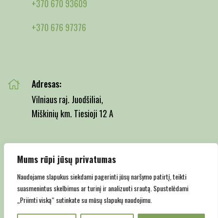
+370 670 93609
+370 676 97376
Adresas:
Vilniaus raj. Juodšiliai,
Miškinių km. Tiesioji 12 A
Mums rūpi jūsų privatumas
Email:
info@juodsiliumedelynas.lt
Naudojame slapukus siekdami pagerinti jūsų naršymo patirtį, teikti
suasmenintus skelbimus ar turinį ir analizuoti srautą. Spustelėdami
„Priimti viską“ sutinkate su mūsų slapukų naudojimu.