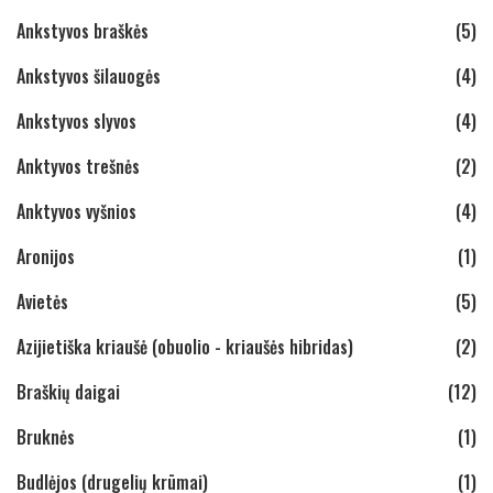
Ankstyvos braškės
(5)
Ankstyvos šilauogės
(4)
Ankstyvos slyvos
(4)
Anktyvos trešnės
(2)
Anktyvos vyšnios
(4)
Aronijos
(1)
Avietės
(5)
Azijietiška kriaušė (obuolio - kriaušės hibridas)
(2)
Braškių daigai
(12)
Bruknės
(1)
Budlėjos (drugelių krūmai)
(1)