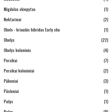
Migdolas skiepytas
(1)
Nektarinai
(2)
Obels - kriaušės hibridas Early shu
(1)
Obelys
(22)
Obelys koloninės
(4)
Persikai
(7)
Persikai koloniniai
(2)
Pūkeniai
(3)
Pūsleniai
(1)
Pušys
(1)
Pušys
(8)