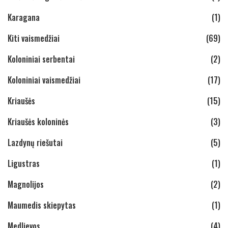
Karagana
(1)
Kiti vaismedžiai
(69)
Koloniniai serbentai
(2)
Koloniniai vaismedžiai
(17)
Kriaušės
(15)
Kriaušės koloninės
(3)
Lazdynų riešutai
(5)
Ligustras
(1)
Magnolijos
(2)
Maumedis skiepytas
(1)
Medlievos
(4)