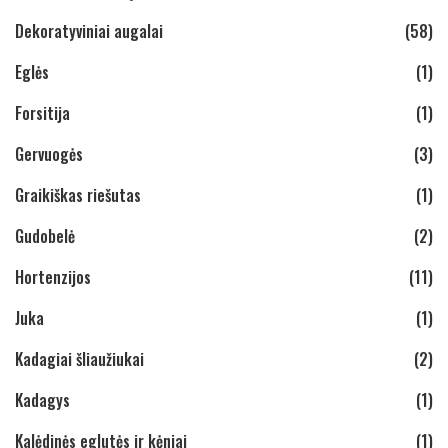
Dekoratyviniai augalai
(58)
Eglės
(1)
Forsitija
(1)
Gervuogės
(3)
Graikiškas riešutas
(1)
Gudobelė
(2)
Hortenzijos
(11)
Juka
(1)
Kadagiai šliaužiukai
(2)
Kadagys
(1)
Kalėdinės eglutės ir kėniai
(1)