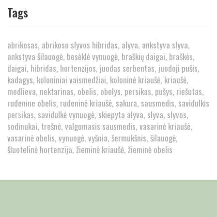
Tags
abrikosas
abrikoso slyvos hibridas
alyva
ankstyva slyva
ankstyva šilauogė
besėklė vynuogė
braškių daigai
braškės
daigai
hibridas
hortenzijos
juodas serbentas
juodoji pušis
kadagys
koloniniai vaismedžiai
koloninė kriaušė
kriaušė
medlieva
nektarinas
obelis
obelys
persikas
pušys
riešutas
rudenine obelis
rudeninė kriaušė
sakura
sausmedis
savidulkis
persikas
savidulkė vynuogė
skiepyta alyva
slyva
slyvos
sodinukai
trešnė
valgomasis sausmedis
vasarinė kriaušė
vasarinė obelis
vynuogė
vyšnia
šermukšnis
šilauogė
šluotelinė hortenzija
žieminė kriaušė
žieminė obelis