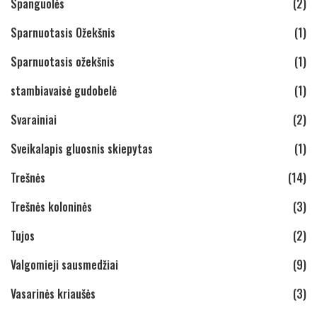
Spanguolės
(2)
Sparnuotasis Ožekšnis
(1)
Sparnuotasis ožekšnis
(1)
stambiavaisė gudobelė
(1)
Svarainiai
(2)
Sveikalapis gluosnis skiepytas
(1)
Trešnės
(14)
Trešnės koloninės
(3)
Tujos
(2)
Valgomieji sausmedžiai
(9)
Vasarinės kriaušės
(3)