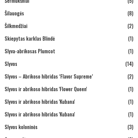
Šermukšniai
(5)
Šilauogės
(8)
Šilkmedžiai
(2)
Skiepytas karklas Blindė
(1)
Slyva-abrikosas Plumcot
(1)
Slyvos
(14)
Slyvos – Abrikoso hibridas ‘Flavor Supreme’
(2)
Slyvos ir abrikoso hibridas 'Flower Queen'
(1)
Slyvos ir abrikoso hibridas 'Kubana'
(1)
Slyvos ir abrikoso hibridas 'Kubana'
(1)
Slyvos koloninės
(3)