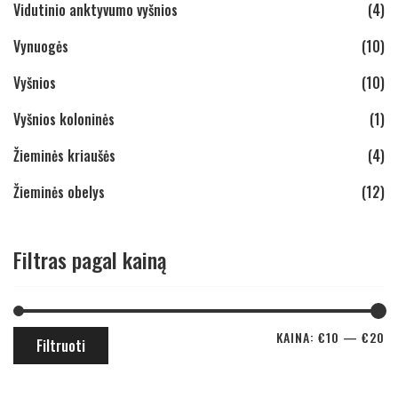
Vidutinio anktyvumo vyšnios
(4)
Vynuogės
(10)
Vyšnios
(10)
Vyšnios koloninės
(1)
Žieminės kriaušės
(4)
Žieminės obelys
(12)
Filtras pagal kainą
KAINA:
€10
—
€20
Filtruoti