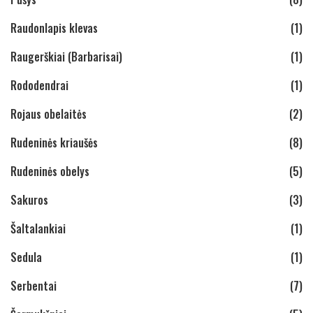
Raudonlapis klevas
(1)
Raugerškiai (Barbarisai)
(1)
Rododendrai
(1)
Rojaus obelaitės
(2)
Rudeninės kriaušės
(8)
Rudeninės obelys
(5)
Sakuros
(3)
Šaltalankiai
(1)
Sedula
(1)
Serbentai
(7)