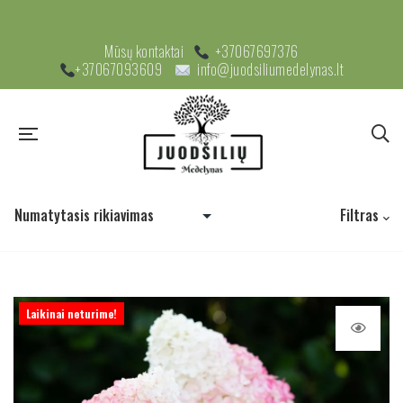
Mūsų kontaktai
+37067697376
+37067093609
info@juodsiliumedelynas.lt
Filtras
Laikinai neturime!