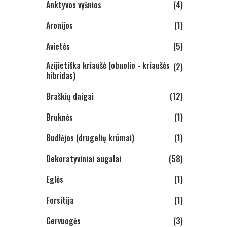
Anktyvos vyšnios
(4)
Aronijos
(1)
Avietės
(5)
Azijietiška kriaušė (obuolio - kriaušės
(2)
hibridas)
Braškių daigai
(12)
Bruknės
(1)
Budlėjos (drugelių krūmai)
(1)
Dekoratyviniai augalai
(58)
Eglės
(1)
Forsitija
(1)
Gervuogės
(3)