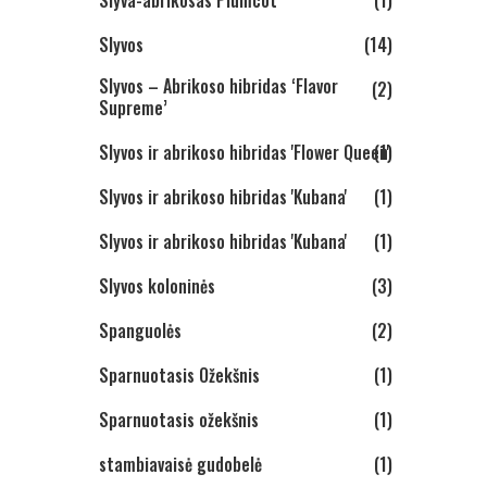
Slyva-abrikosas Plumcot
(1)
Slyvos
(14)
Slyvos – Abrikoso hibridas ‘Flavor
(2)
Supreme’
Slyvos ir abrikoso hibridas 'Flower Queen'
(1)
Slyvos ir abrikoso hibridas 'Kubana'
(1)
Slyvos ir abrikoso hibridas 'Kubana'
(1)
Slyvos koloninės
(3)
Spanguolės
(2)
Sparnuotasis Ožekšnis
(1)
Sparnuotasis ožekšnis
(1)
stambiavaisė gudobelė
(1)