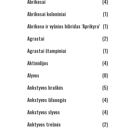
Abrikosai
(4)
Abrikosai koloniniai
(1)
Abrikoso ir vyšnios hibridas ‘Aprikyra’
(1)
Agrastai
(2)
Agrastai štampiniai
(1)
Aktinidijos
(4)
Alyvos
(8)
Ankstyvos braškės
(5)
Ankstyvos šilauogės
(4)
Ankstyvos slyvos
(4)
Anktyvos trešnės
(2)