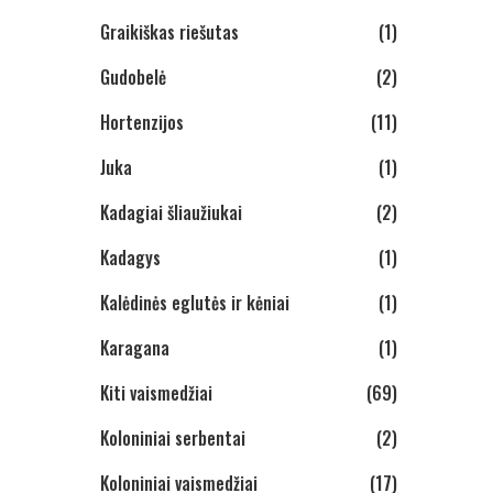
Graikiškas riešutas
(1)
Gudobelė
(2)
Hortenzijos
(11)
Juka
(1)
Kadagiai šliaužiukai
(2)
Kadagys
(1)
Kalėdinės eglutės ir kėniai
(1)
Karagana
(1)
Kiti vaismedžiai
(69)
Koloniniai serbentai
(2)
Koloniniai vaismedžiai
(17)