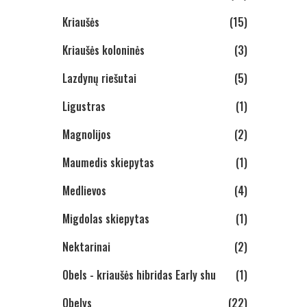
Kriaušės
(15)
Kriaušės koloninės
(3)
Lazdynų riešutai
(5)
Ligustras
(1)
Magnolijos
(2)
Maumedis skiepytas
(1)
Medlievos
(4)
Migdolas skiepytas
(1)
Nektarinai
(2)
Obels - kriaušės hibridas Early shu
(1)
Obelys
(22)