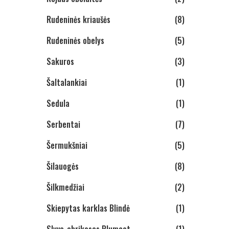
Rudeninės kriaušės
(8)
Rudeninės obelys
(5)
Sakuros
(3)
Šaltalankiai
(1)
Sedula
(1)
Serbentai
(7)
Šermukšniai
(5)
Šilauogės
(8)
Šilkmedžiai
(2)
Skiepytas karklas Blindė
(1)