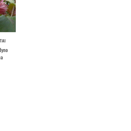
TAI
dyno
na