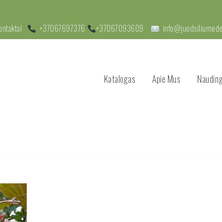
ontaktai
+37067697376
+37067093609
info@juodsiliumedel
Katalogas
Apie Mus
Nauding