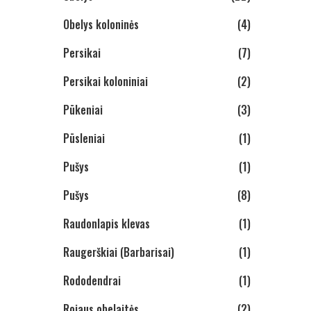
Obelys koloninės
(4)
Persikai
(7)
Persikai koloniniai
(2)
Pūkeniai
(3)
Pūsleniai
(1)
Pušys
(1)
Pušys
(8)
Raudonlapis klevas
(1)
Raugerškiai (Barbarisai)
(1)
Rododendrai
(1)
Rojaus obelaitės
(2)