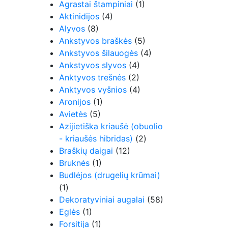
Agrastai štampiniai
(1)
Aktinidijos
(4)
Alyvos
(8)
Ankstyvos braškės
(5)
Ankstyvos šilauogės
(4)
Ankstyvos slyvos
(4)
Anktyvos trešnės
(2)
Anktyvos vyšnios
(4)
Aronijos
(1)
Avietės
(5)
Azijietiška kriaušė (obuolio
- kriaušės hibridas)
(2)
Braškių daigai
(12)
Bruknės
(1)
Budlėjos (drugelių krūmai)
(1)
Dekoratyviniai augalai
(58)
Eglės
(1)
Forsitija
(1)