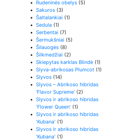
Rudeninės obelys
(5)
Sakuros
(3)
Šaltalankiai
(1)
Sedula
(1)
Serbentai
(7)
Šermukšniai
(5)
Šilauogės
(8)
Šilkmedžiai
(2)
Skiepytas karklas Blindė
(1)
Slyva-abrikosas Plumcot
(1)
Slyvos
(14)
Slyvos – Abrikoso hibridas
‘Flavor Supreme’
(2)
Slyvos ir abrikoso hibridas
'Flower Queen'
(1)
Slyvos ir abrikoso hibridas
'Kubana'
(1)
Slyvos ir abrikoso hibridas
'Kubana'
(1)