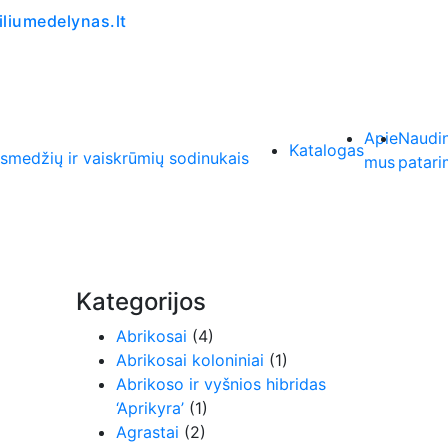
liumedelynas.lt
Apie
Naudi
Katalogas
mus
patari
Kategorijos
Abrikosai
(4)
Abrikosai koloniniai
(1)
Abrikoso ir vyšnios hibridas
‘Aprikyra’
(1)
Agrastai
(2)