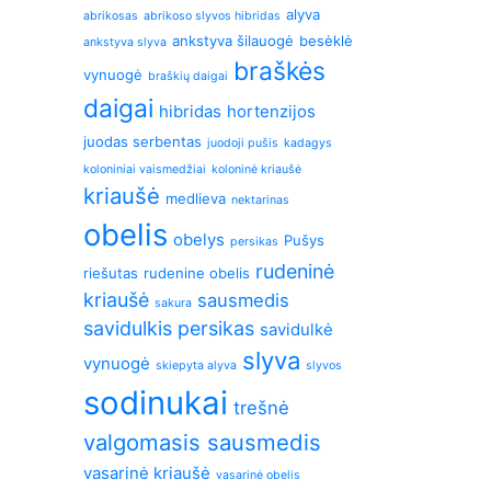
alyva
abrikosas
abrikoso slyvos hibridas
ankstyva šilauogė
besėklė
ankstyva slyva
braškės
vynuogė
braškių daigai
daigai
hibridas
hortenzijos
juodas serbentas
juodoji pušis
kadagys
koloniniai vaismedžiai
koloninė kriaušė
kriaušė
medlieva
nektarinas
obelis
obelys
Pušys
persikas
rudeninė
riešutas
rudenine obelis
kriaušė
sausmedis
sakura
savidulkis persikas
savidulkė
slyva
vynuogė
skiepyta alyva
slyvos
sodinukai
trešnė
valgomasis sausmedis
vasarinė kriaušė
vasarinė obelis