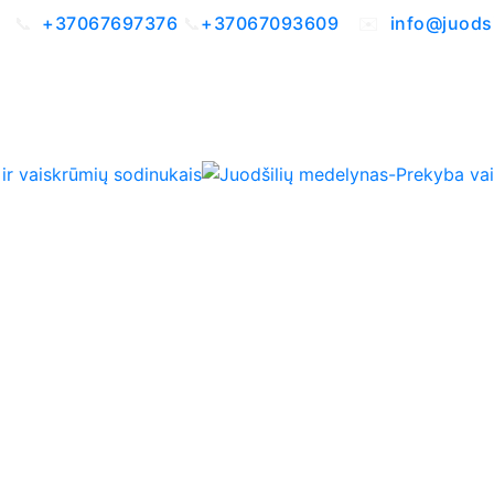
i 📞
+37067697376
📞
+37067093609
✉️
info@juodsi