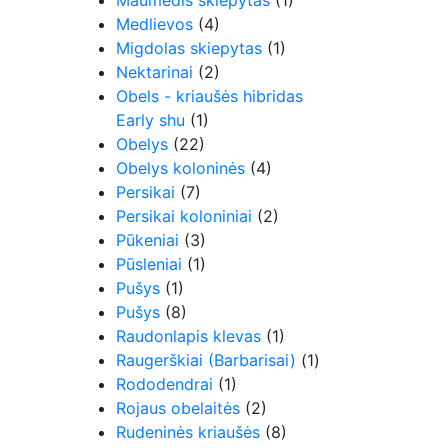
Maumedis skiepytas
(1)
Medlievos
(4)
Migdolas skiepytas
(1)
Nektarinai
(2)
Obels - kriaušės hibridas
Early shu
(1)
Obelys
(22)
Obelys koloninės
(4)
Persikai
(7)
Persikai koloniniai
(2)
Pūkeniai
(3)
Pūsleniai
(1)
Pušys
(1)
Pušys
(8)
Raudonlapis klevas
(1)
Raugerškiai (Barbarisai)
(1)
Rododendrai
(1)
Rojaus obelaitės
(2)
Rudeninės kriaušės
(8)