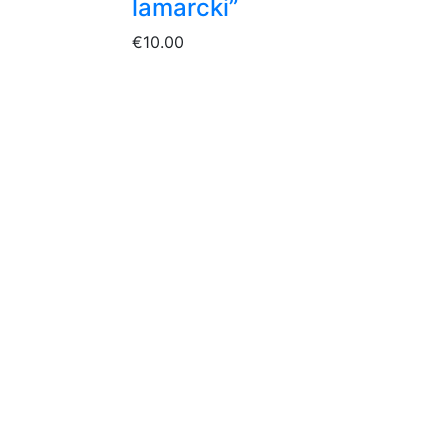
lamarcki”
€
10.00