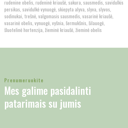
rudenine obelis
rudeninė kriaušė
sakura
sausmedis
savidulkis
persikas
savidulkė vynuogė
skiepyta alyva
slyva
slyvos
sodinukai
trešnė
valgomasis sausmedis
vasarinė kriaušė
vasarinė obelis
vynuogė
vyšnia
šermukšnis
šilauogė
šluotelinė hortenzija
žieminė kriaušė
žieminė obelis
Prenumeruokite
Mes galime pasidalinti
patarimais su jumis