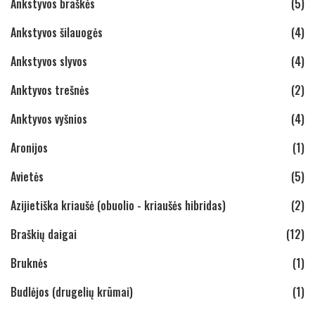
Ankstyvos braškės
(5)
Ankstyvos šilauogės
(4)
Ankstyvos slyvos
(4)
Anktyvos trešnės
(2)
Anktyvos vyšnios
(4)
Aronijos
(1)
Avietės
(5)
Azijietiška kriaušė (obuolio - kriaušės hibridas)
(2)
Braškių daigai
(12)
Bruknės
(1)
Budlėjos (drugelių krūmai)
(1)