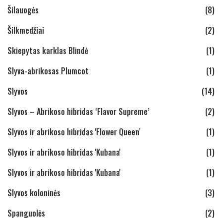
Šilauogės
(8)
Šilkmedžiai
(2)
Skiepytas karklas Blindė
(1)
Slyva-abrikosas Plumcot
(1)
Slyvos
(14)
Slyvos – Abrikoso hibridas ‘Flavor Supreme’
(2)
Slyvos ir abrikoso hibridas 'Flower Queen'
(1)
Slyvos ir abrikoso hibridas 'Kubana'
(1)
Slyvos ir abrikoso hibridas 'Kubana'
(1)
Slyvos koloninės
(3)
Spanguolės
(2)