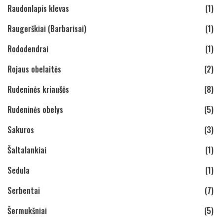
Raudonlapis klevas
(1)
Raugerškiai (Barbarisai)
(1)
Rododendrai
(1)
Rojaus obelaitės
(2)
Rudeninės kriaušės
(8)
Rudeninės obelys
(5)
Sakuros
(3)
Šaltalankiai
(1)
Sedula
(1)
Serbentai
(7)
Šermukšniai
(5)