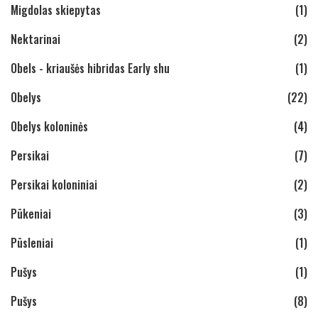
Migdolas skiepytas
(1)
Nektarinai
(2)
Obels - kriaušės hibridas Early shu
(1)
Obelys
(22)
Obelys koloninės
(4)
Persikai
(7)
Persikai koloniniai
(2)
Pūkeniai
(3)
Pūsleniai
(1)
Pušys
(1)
Pušys
(8)