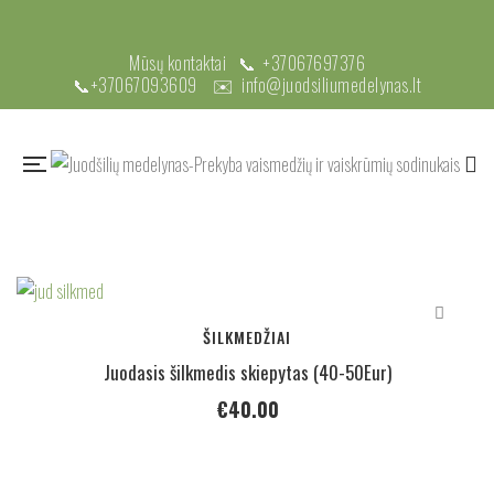
Mūsų kontaktai 📞
+37067697376
📞
+37067093609
✉️
info@juodsiliumedelynas.lt
ŠILKMEDŽIAI
Juodasis šilkmedis skiepytas (40-50Eur)
€
40.00