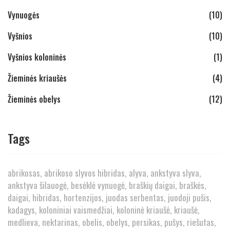
Vynuogės
(10)
Vyšnios
(10)
Vyšnios koloninės
(1)
Žieminės kriaušės
(4)
Žieminės obelys
(12)
Tags
abrikosas
abrikoso slyvos hibridas
alyva
ankstyva slyva
ankstyva šilauogė
besėklė vynuogė
braškių daigai
braškės
daigai
hibridas
hortenzijos
juodas serbentas
juodoji pušis
kadagys
koloniniai vaismedžiai
koloninė kriaušė
kriaušė
medlieva
nektarinas
obelis
obelys
persikas
pušys
riešutas