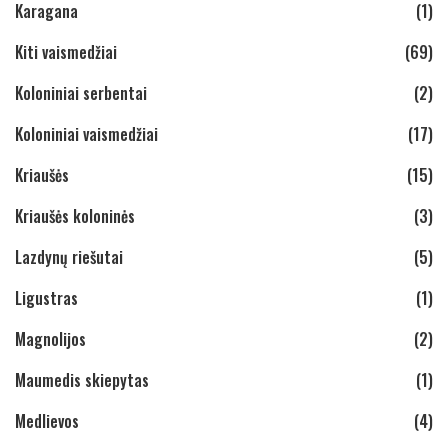
Karagana
(1)
Kiti vaismedžiai
(69)
Koloniniai serbentai
(2)
Koloniniai vaismedžiai
(17)
Kriaušės
(15)
Kriaušės koloninės
(3)
Lazdynų riešutai
(5)
Ligustras
(1)
Magnolijos
(2)
Maumedis skiepytas
(1)
Medlievos
(4)