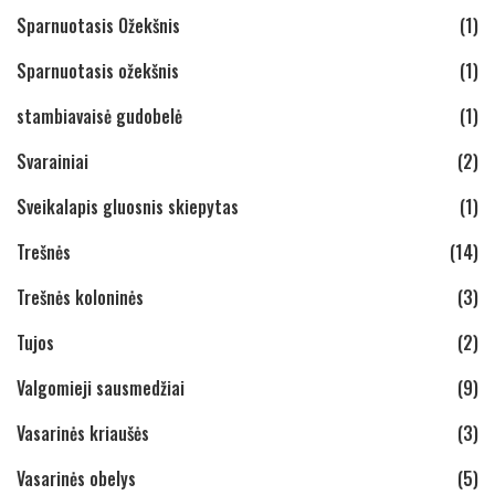
Sparnuotasis Ožekšnis
(1)
Sparnuotasis ožekšnis
(1)
stambiavaisė gudobelė
(1)
Svarainiai
(2)
Sveikalapis gluosnis skiepytas
(1)
Trešnės
(14)
Trešnės koloninės
(3)
Tujos
(2)
Valgomieji sausmedžiai
(9)
Vasarinės kriaušės
(3)
Vasarinės obelys
(5)