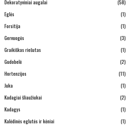
Dekoratyviniai augalai
(58)
Eglės
(1)
Forsitija
(1)
Gervuogės
(3)
Graikiškas riešutas
(1)
Gudobelė
(2)
Hortenzijos
(11)
Juka
(1)
Kadagiai šliaužiukai
(2)
Kadagys
(1)
Kalėdinės eglutės ir kėniai
(1)