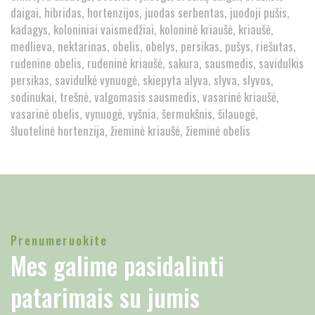
daigai
hibridas
hortenzijos
juodas serbentas
juodoji pušis
kadagys
koloniniai vaismedžiai
koloninė kriaušė
kriaušė
medlieva
nektarinas
obelis
obelys
persikas
pušys
riešutas
rudenine obelis
rudeninė kriaušė
sakura
sausmedis
savidulkis
persikas
savidulkė vynuogė
skiepyta alyva
slyva
slyvos
sodinukai
trešnė
valgomasis sausmedis
vasarinė kriaušė
vasarinė obelis
vynuogė
vyšnia
šermukšnis
šilauogė
šluotelinė hortenzija
žieminė kriaušė
žieminė obelis
Prenumeruokite
Mes galime pasidalinti
patarimais su jumis