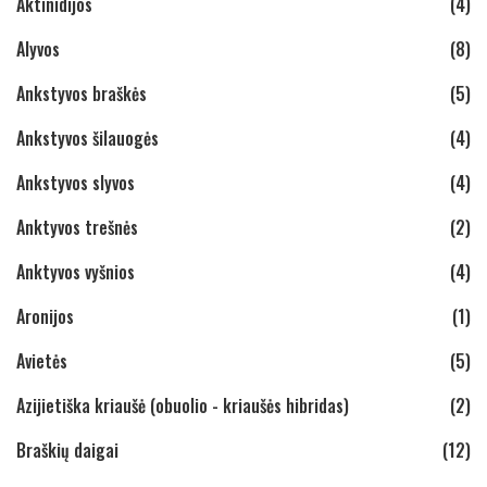
Aktinidijos
(4)
Alyvos
(8)
Ankstyvos braškės
(5)
Ankstyvos šilauogės
(4)
Ankstyvos slyvos
(4)
Anktyvos trešnės
(2)
Anktyvos vyšnios
(4)
Aronijos
(1)
Avietės
(5)
Azijietiška kriaušė (obuolio - kriaušės hibridas)
(2)
Braškių daigai
(12)