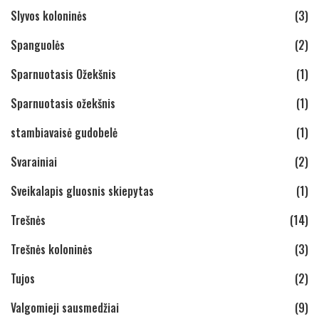
Slyvos koloninės
(3)
Spanguolės
(2)
Sparnuotasis Ožekšnis
(1)
Sparnuotasis ožekšnis
(1)
stambiavaisė gudobelė
(1)
Svarainiai
(2)
Sveikalapis gluosnis skiepytas
(1)
Trešnės
(14)
Trešnės koloninės
(3)
Tujos
(2)
Valgomieji sausmedžiai
(9)