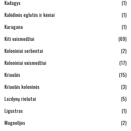
Kadagys
(1)
Kalėdinės eglutės ir kėniai
(1)
Karagana
(1)
Kiti vaismedžiai
(69)
Koloniniai serbentai
(2)
Koloniniai vaismedžiai
(17)
Kriaušės
(15)
Kriaušės koloninės
(3)
Lazdynų riešutai
(5)
Ligustras
(1)
Magnolijos
(2)