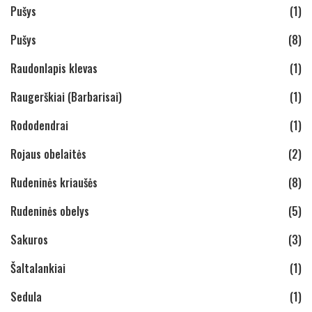
Pušys
(1)
Pušys
(8)
Raudonlapis klevas
(1)
Raugerškiai (Barbarisai)
(1)
Rododendrai
(1)
Rojaus obelaitės
(2)
Rudeninės kriaušės
(8)
Rudeninės obelys
(5)
Sakuros
(3)
Šaltalankiai
(1)
Sedula
(1)