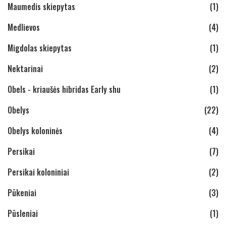
Maumedis skiepytas
(1)
Medlievos
(4)
Migdolas skiepytas
(1)
Nektarinai
(2)
Obels - kriaušės hibridas Early shu
(1)
Obelys
(22)
Obelys koloninės
(4)
Persikai
(7)
Persikai koloniniai
(2)
Pūkeniai
(3)
Pūsleniai
(1)