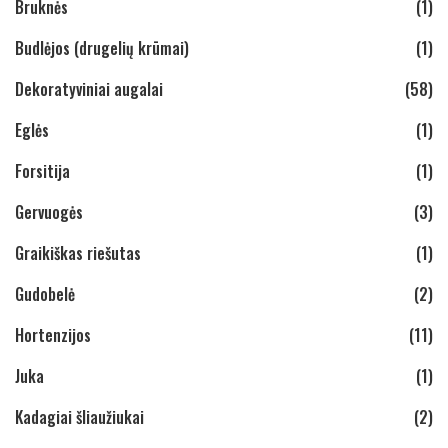
Bruknės
(1)
Budlėjos (drugelių krūmai)
(1)
Dekoratyviniai augalai
(58)
Eglės
(1)
Forsitija
(1)
Gervuogės
(3)
Graikiškas riešutas
(1)
Gudobelė
(2)
Hortenzijos
(11)
Juka
(1)
Kadagiai šliaužiukai
(2)