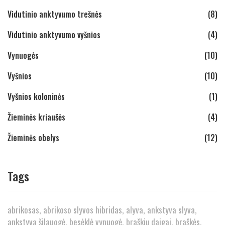
Vidutinio anktyvumo trešnės
(8)
Vidutinio anktyvumo vyšnios
(4)
Vynuogės
(10)
Vyšnios
(10)
Vyšnios koloninės
(1)
Žieminės kriaušės
(4)
Žieminės obelys
(12)
Tags
abrikosas
abrikoso slyvos hibridas
alyva
ankstyva slyva
ankstyva šilauogė
besėklė vynuogė
braškių daigai
braškės