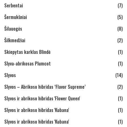
Serbentai
(7)
Šermukšniai
(5)
Šilauogės
(8)
Šilkmedžiai
(2)
Skiepytas karklas Blindė
(1)
Slyva-abrikosas Plumcot
(1)
Slyvos
(14)
Slyvos – Abrikoso hibridas ‘Flavor Supreme’
(2)
Slyvos ir abrikoso hibridas 'Flower Queen'
(1)
Slyvos ir abrikoso hibridas 'Kubana'
(1)
Slyvos ir abrikoso hibridas 'Kubana'
(1)