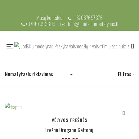
Mūsų kontaktai 📞
+37067697376
📞
+37067093609
✉️
info@juodsiliumedelynas.lt
Filtras
VĖLYVOS TREŠNĖS
Trešnė Drogano Geltoniji