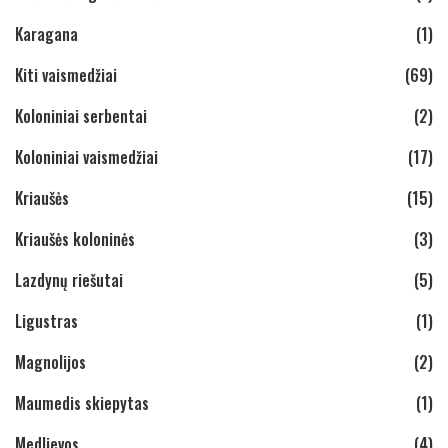
Karagana
(1)
Kiti vaismedžiai
(69)
Koloniniai serbentai
(2)
Koloniniai vaismedžiai
(17)
Kriaušės
(15)
Kriaušės koloninės
(3)
Lazdynų riešutai
(5)
Ligustras
(1)
Magnolijos
(2)
Maumedis skiepytas
(1)
Medlievos
(4)