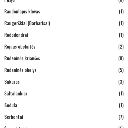
Raudonlapis klevas
(1)
Raugerškiai (Barbarisai)
(1)
Rododendrai
(1)
Rojaus obelaitės
(2)
Rudeninės kriaušės
(8)
Rudeninės obelys
(5)
Sakuros
(3)
Šaltalankiai
(1)
Sedula
(1)
Serbentai
(7)