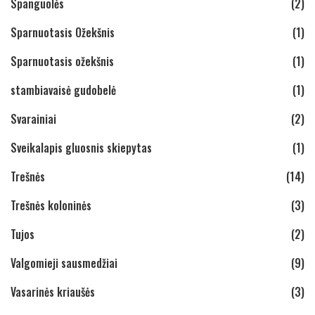
Spanguolės
(2)
Sparnuotasis Ožekšnis
(1)
Sparnuotasis ožekšnis
(1)
stambiavaisė gudobelė
(1)
Svarainiai
(2)
Sveikalapis gluosnis skiepytas
(1)
Trešnės
(14)
Trešnės koloninės
(3)
Tujos
(2)
Valgomieji sausmedžiai
(9)
Vasarinės kriaušės
(3)