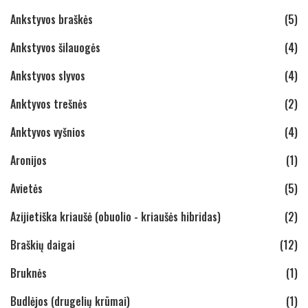
Ankstyvos braškės
(5)
Ankstyvos šilauogės
(4)
Ankstyvos slyvos
(4)
Anktyvos trešnės
(2)
Anktyvos vyšnios
(4)
Aronijos
(1)
Avietės
(5)
Azijietiška kriaušė (obuolio - kriaušės hibridas)
(2)
Braškių daigai
(12)
Bruknės
(1)
Budlėjos (drugelių krūmai)
(1)