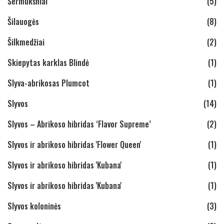
Šermukšniai
(5)
Šilauogės
(8)
Šilkmedžiai
(2)
Skiepytas karklas Blindė
(1)
Slyva-abrikosas Plumcot
(1)
Slyvos
(14)
Slyvos – Abrikoso hibridas ‘Flavor Supreme’
(2)
Slyvos ir abrikoso hibridas 'Flower Queen'
(1)
Slyvos ir abrikoso hibridas 'Kubana'
(1)
Slyvos ir abrikoso hibridas 'Kubana'
(1)
Slyvos koloninės
(3)