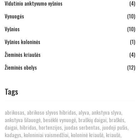
Vidutinio anktyvumo vyšnios
(4)
Vynuogės
(10)
Vyšnios
(10)
Vyšnios koloninės
(1)
Žieminės kriaušės
(4)
Žieminės obelys
(12)
Tags
abrikosas
abrikoso slyvos hibridas
alyva
ankstyva slyva
ankstyva šilauogė
besėklė vynuogė
braškių daigai
braškės
daigai
hibridas
hortenzijos
juodas serbentas
juodoji pušis
kadagys
koloniniai vaismedžiai
koloninė kriaušė
kriaušė