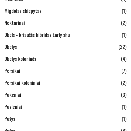
Migdolas skiepytas
(1)
Nektarinai
(2)
Obels - kriaušės hibridas Early shu
(1)
Obelys
(22)
Obelys koloninės
(4)
Persikai
(7)
Persikai koloniniai
(2)
Pūkeniai
(3)
Pūsleniai
(1)
Pušys
(1)
Pušys
(8)