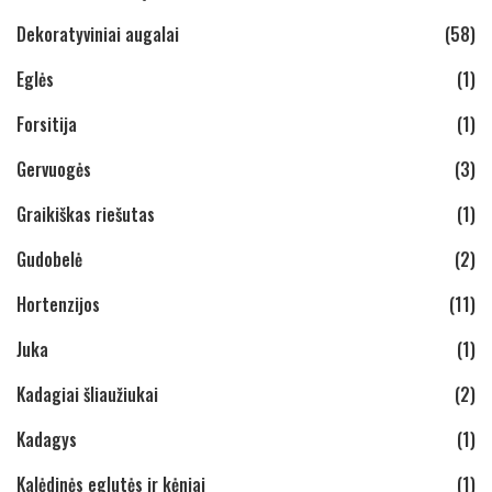
Dekoratyviniai augalai
(58)
Eglės
(1)
Forsitija
(1)
Gervuogės
(3)
Graikiškas riešutas
(1)
Gudobelė
(2)
Hortenzijos
(11)
Juka
(1)
Kadagiai šliaužiukai
(2)
Kadagys
(1)
Kalėdinės eglutės ir kėniai
(1)