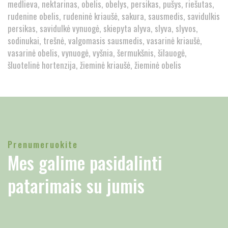
medlieva
nektarinas
obelis
obelys
persikas
pušys
riešutas
rudenine obelis
rudeninė kriaušė
sakura
sausmedis
savidulkis
persikas
savidulkė vynuogė
skiepyta alyva
slyva
slyvos
sodinukai
trešnė
valgomasis sausmedis
vasarinė kriaušė
vasarinė obelis
vynuogė
vyšnia
šermukšnis
šilauogė
šluotelinė hortenzija
žieminė kriaušė
žieminė obelis
Prenumeruokite
Mes galime pasidalinti
patarimais su jumis