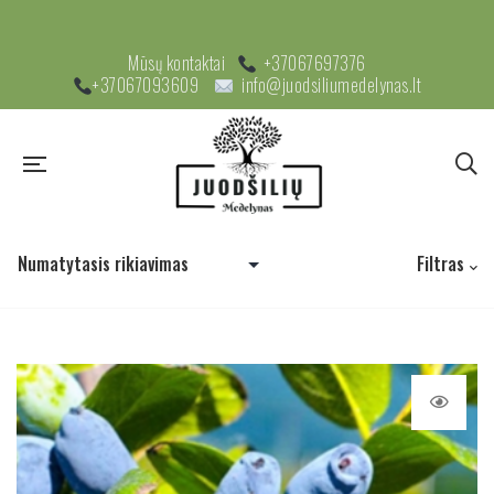
Mūsų kontaktai
+37067697376
+37067093609
info@juodsiliumedelynas.lt
Filtras