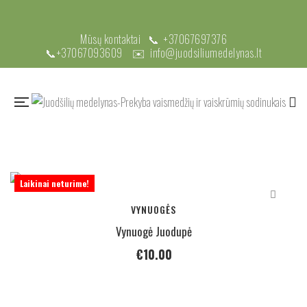
Mūsų kontaktai 📞
+37067697376
📞
+37067093609
✉️
info@juodsiliumedelynas.lt
Laikinai neturime!
VYNUOGĖS
Vynuogė Juodupė
€
10.00