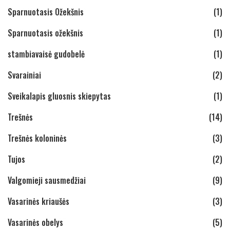
Sparnuotasis Ožekšnis
(1)
Sparnuotasis ožekšnis
(1)
stambiavaisė gudobelė
(1)
Svarainiai
(2)
Sveikalapis gluosnis skiepytas
(1)
Trešnės
(14)
Trešnės koloninės
(3)
Tujos
(2)
Valgomieji sausmedžiai
(9)
Vasarinės kriaušės
(3)
Vasarinės obelys
(5)