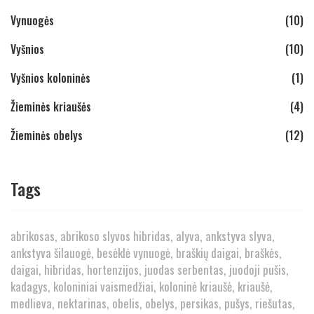
Vynuogės
(10)
Vyšnios
(10)
Vyšnios koloninės
(1)
Žieminės kriaušės
(4)
Žieminės obelys
(12)
Tags
abrikosas
abrikoso slyvos hibridas
alyva
ankstyva slyva
ankstyva šilauogė
besėklė vynuogė
braškių daigai
braškės
daigai
hibridas
hortenzijos
juodas serbentas
juodoji pušis
kadagys
koloniniai vaismedžiai
koloninė kriaušė
kriaušė
medlieva
nektarinas
obelis
obelys
persikas
pušys
riešutas