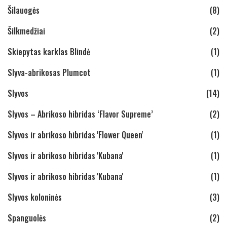
Šilauogės
(8)
Šilkmedžiai
(2)
Skiepytas karklas Blindė
(1)
Slyva-abrikosas Plumcot
(1)
Slyvos
(14)
Slyvos – Abrikoso hibridas ‘Flavor Supreme’
(2)
Slyvos ir abrikoso hibridas 'Flower Queen'
(1)
Slyvos ir abrikoso hibridas 'Kubana'
(1)
Slyvos ir abrikoso hibridas 'Kubana'
(1)
Slyvos koloninės
(3)
Spanguolės
(2)