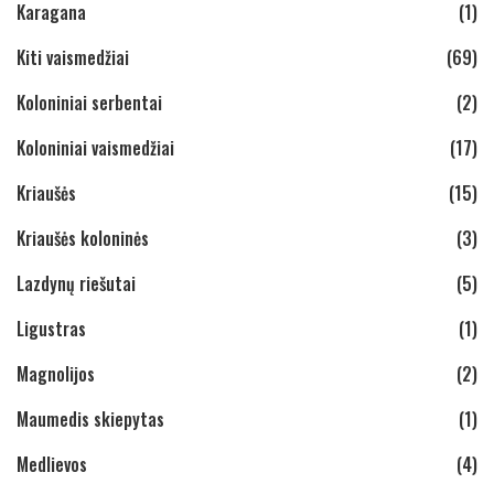
Karagana
(1)
Kiti vaismedžiai
(69)
Koloniniai serbentai
(2)
Koloniniai vaismedžiai
(17)
Kriaušės
(15)
Kriaušės koloninės
(3)
Lazdynų riešutai
(5)
Ligustras
(1)
Magnolijos
(2)
Maumedis skiepytas
(1)
Medlievos
(4)