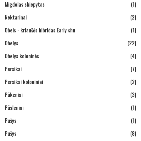
Migdolas skiepytas
(1)
Nektarinai
(2)
Obels - kriaušės hibridas Early shu
(1)
Obelys
(22)
Obelys koloninės
(4)
Persikai
(7)
Persikai koloniniai
(2)
Pūkeniai
(3)
Pūsleniai
(1)
Pušys
(1)
Pušys
(8)