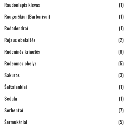
Raudonlapis klevas
(1)
Raugerškiai (Barbarisai)
(1)
Rododendrai
(1)
Rojaus obelaitės
(2)
Rudeninės kriaušės
(8)
Rudeninės obelys
(5)
Sakuros
(3)
Šaltalankiai
(1)
Sedula
(1)
Serbentai
(7)
Šermukšniai
(5)