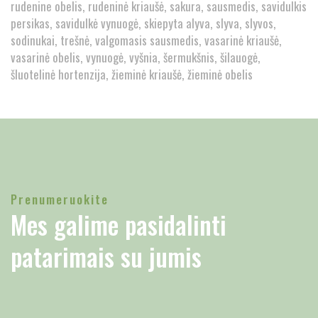
rudenine obelis
rudeninė kriaušė
sakura
sausmedis
savidulkis
persikas
savidulkė vynuogė
skiepyta alyva
slyva
slyvos
sodinukai
trešnė
valgomasis sausmedis
vasarinė kriaušė
vasarinė obelis
vynuogė
vyšnia
šermukšnis
šilauogė
šluotelinė hortenzija
žieminė kriaušė
žieminė obelis
Prenumeruokite
Mes galime pasidalinti
patarimais su jumis