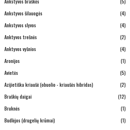
Ankstyvos braškės
(5)
Ankstyvos šilauogės
(4)
Ankstyvos slyvos
(4)
Anktyvos trešnės
(2)
Anktyvos vyšnios
(4)
Aronijos
(1)
Avietės
(5)
Azijietiška kriaušė (obuolio - kriaušės hibridas)
(2)
Braškių daigai
(12)
Bruknės
(1)
Budlėjos (drugelių krūmai)
(1)