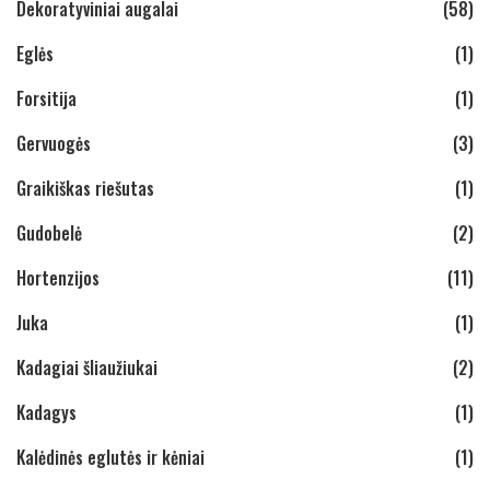
Dekoratyviniai augalai
(58)
Eglės
(1)
Forsitija
(1)
Gervuogės
(3)
Graikiškas riešutas
(1)
Gudobelė
(2)
Hortenzijos
(11)
Juka
(1)
Kadagiai šliaužiukai
(2)
Kadagys
(1)
Kalėdinės eglutės ir kėniai
(1)