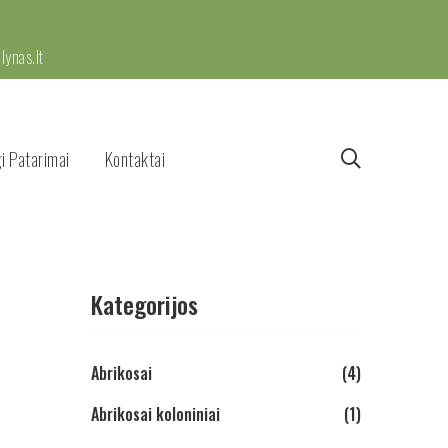
ynas.lt
i Patarimai
Kontaktai
Kategorijos
Abrikosai
(4)
Abrikosai koloniniai
(1)