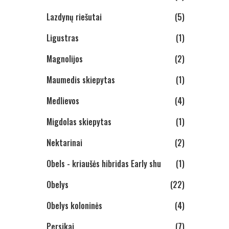
Lazdynų riešutai
(5)
Ligustras
(1)
Magnolijos
(2)
Maumedis skiepytas
(1)
Medlievos
(4)
Migdolas skiepytas
(1)
Nektarinai
(2)
Obels - kriaušės hibridas Early shu
(1)
Obelys
(22)
Obelys koloninės
(4)
Persikai
(7)