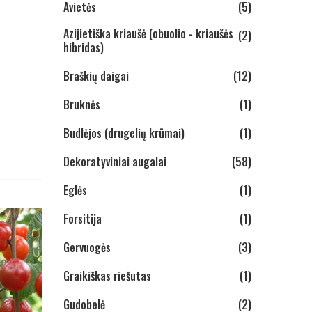
Avietės
(5)
Azijietiška kriaušė (obuolio - kriaušės
(2)
hibridas)
Braškių daigai
(12)
.
Bruknės
(1)
Budlėjos (drugelių krūmai)
(1)
Dekoratyviniai augalai
(58)
Eglės
(1)
Forsitija
(1)
Gervuogės
(3)
Graikiškas riešutas
(1)
Gudobelė
(2)