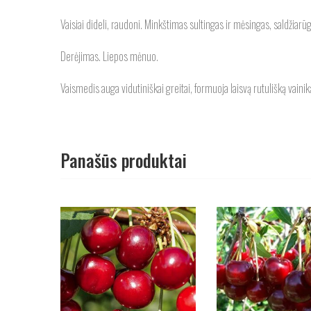
Vaisiai dideli, raudoni. Minkštimas sultingas ir mėsingas, saldžiarūg
Derėjimas. Liepos mėnuo.
Vaismedis auga vidutiniškai greitai, formuoja laisvą rutulišką vainiką
Panašūs produktai