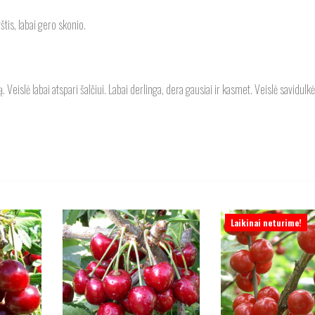
štis, labai gero skonio.
. Veislė labai atspari šalčiui. Labai derlinga, dera gausiai ir kasmet. Veislė savidulkė
Laikinai neturime!