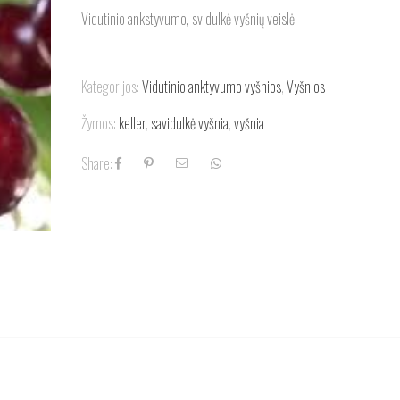
Vidutinio ankstyvumo, svidulkė vyšnių veislė.
Kategorijos:
Vidutinio anktyvumo vyšnios
,
Vyšnios
Žymos:
keller
,
savidulkė vyšnia
,
vyšnia
Share: