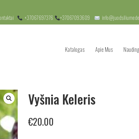
ontaktai
+37067697376
+37067093609
info@juodsiliumedel
Katalogas
Apie Mus
Nauding
Vyšnia Keleris
€
20.00