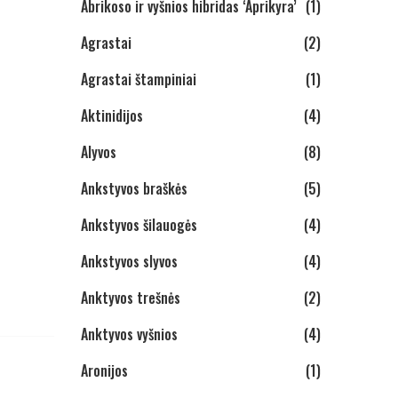
Abrikoso ir vyšnios hibridas ‘Aprikyra’
(1)
Agrastai
(2)
Agrastai štampiniai
(1)
Aktinidijos
(4)
Alyvos
(8)
Ankstyvos braškės
(5)
Ankstyvos šilauogės
(4)
Ankstyvos slyvos
(4)
Anktyvos trešnės
(2)
Anktyvos vyšnios
(4)
Aronijos
(1)