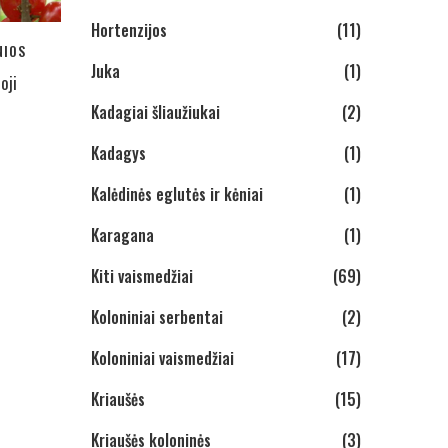
Hortenzijos
(11)
NIOS
Juka
(1)
oji
Kadagiai šliaužiukai
(2)
Kadagys
(1)
Kalėdinės eglutės ir kėniai
(1)
Karagana
(1)
Kiti vaismedžiai
(69)
Koloniniai serbentai
(2)
Koloniniai vaismedžiai
(17)
Kriaušės
(15)
Kriaušės koloninės
(3)