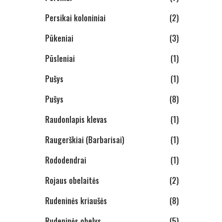
Persikai koloniniai
(2)
Pūkeniai
(3)
Pūsleniai
(1)
Pušys
(1)
Pušys
(8)
Raudonlapis klevas
(1)
Raugerškiai (Barbarisai)
(1)
Rododendrai
(1)
Rojaus obelaitės
(2)
Rudeninės kriaušės
(8)
Rudeninės obelys
(5)