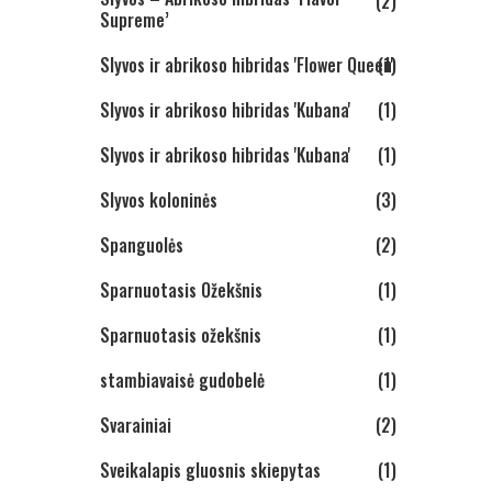
(2)
Supreme’
Slyvos ir abrikoso hibridas 'Flower Queen'
(1)
Slyvos ir abrikoso hibridas 'Kubana'
(1)
Slyvos ir abrikoso hibridas 'Kubana'
(1)
Slyvos koloninės
(3)
Spanguolės
(2)
Sparnuotasis Ožekšnis
(1)
Sparnuotasis ožekšnis
(1)
stambiavaisė gudobelė
(1)
Svarainiai
(2)
Sveikalapis gluosnis skiepytas
(1)