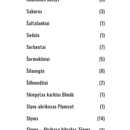
Sakuros
(3)
Šaltalankiai
(1)
Sedula
(1)
Serbentai
(7)
Šermukšniai
(5)
Šilauogės
(8)
Šilkmedžiai
(2)
Skiepytas karklas Blindė
(1)
Slyva-abrikosas Plumcot
(1)
Slyvos
(14)
Slyvos – Abrikoso hibridas ‘Flavor