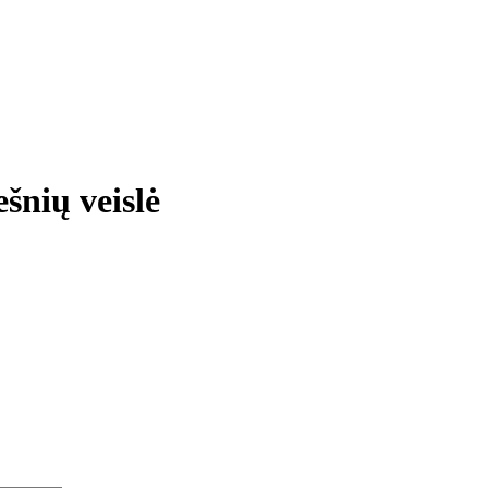
šnių veislė