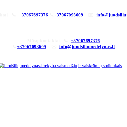
aktai 📞
+37067697376
📞
+37067093609
✉️
info@juodsiliu
Mūsų kontaktai 📞
+37067697376
📞
+37067093609
✉️
info@juodsiliumedelynas.lt