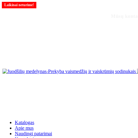
Laikinai neturime!
Mūsų kont
Katalogas
Apie mus
Naudingi patarimai