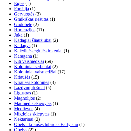
Eglės
(1)
Forsitija
(1)
Gervuogės
(3)
Graikiškas riešutas
(1)
Gudobelė
(2)
Hortenzijos
(11)
Juka
(1)
Kadagiai šliaužiukai
(2)
Kadagys
(1)
Kalėdinės eglutės ir kėniai
(1)
Karagana
(1)
Kiti vaismedžiai
(69)
Koloniniai serbentai
(2)
Koloniniai vaismedžiai
(17)
Kriaušės
(15)
Kriaušės koloninės
(3)
Lazdynų riešutai
(5)
Ligustras
(1)
Magnolijos
(2)
Maumedis skiepytas
(1)
Medlievos
(4)
Migdolas skiepytas
(1)
Nektarinai
(2)
Obels - kriaušės hibridas Early shu
(1)
Obelys
(22)