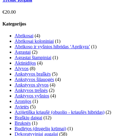
€
20.00
Kategorijos
Abrikosai
(4)
Abrikosai koloniniai
(1)
Abrikoso ir vyšnios hibridas ‘Aprikyra’
(1)
Agrastai
(2)
Agrastai štampiniai
(1)
Aktinidijos
(4)
Alyvos
(8)
Ankstyvos braškės
(5)
Ankstyvos šilauogės
(4)
Ankstyvos slyvos
(4)
Anktyvos trešnės
(2)
Anktyvos vyšnios
(4)
Aronijos
(1)
Avietės
(5)
Azijietiška kriaušė (obuolio - kriaušės hibridas)
(2)
Braškių daigai
(12)
Bruknės
(1)
Budlėjos (drugelių krūmai)
(1)
Dekoratyviniai augalai
(58)