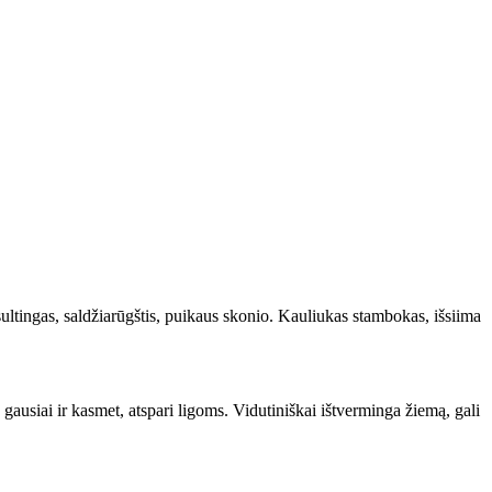
 sultingas, saldžiarūgštis, puikaus skonio. Kauliukas stambokas, išsiima
gausiai ir kasmet, atspari ligoms. Vidutiniškai ištverminga žiemą, gali