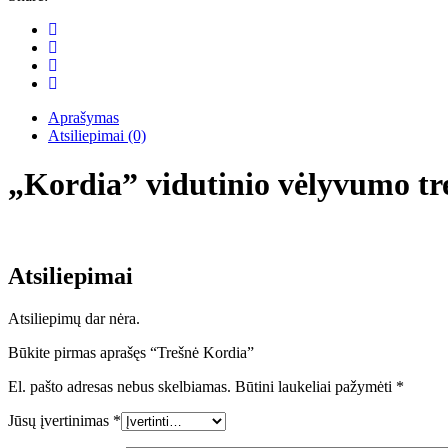
Aprašymas
Atsiliepimai (0)
„Kordia” vidutinio vėlyvumo tre
Atsiliepimai
Atsiliepimų dar nėra.
Būkite pirmas aprašęs “Trešnė Kordia”
El. pašto adresas nebus skelbiamas.
Būtini laukeliai pažymėti
*
Jūsų įvertinimas
*