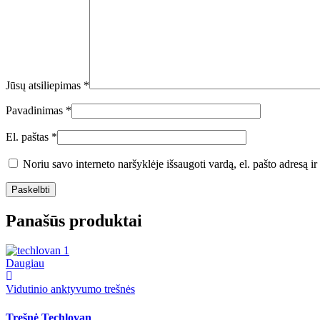
Jūsų atsiliepimas
*
Pavadinimas
*
El. paštas
*
Noriu savo interneto naršyklėje išsaugoti vardą, el. pašto adresą ir 
Panašūs produktai
Daugiau
Vidutinio anktyvumo trešnės
Trešnė Techlovan