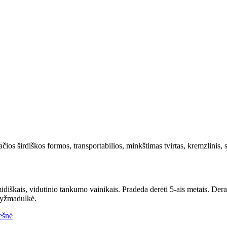
lačios širdiškos formos, transportabilios, minkštimas tvirtas, kremzlinis,
idiškais, vidutinio tankumo vainikais. Pradeda derėti 5-ais metais. Dera 
Kryžmadulkė.
ešnė