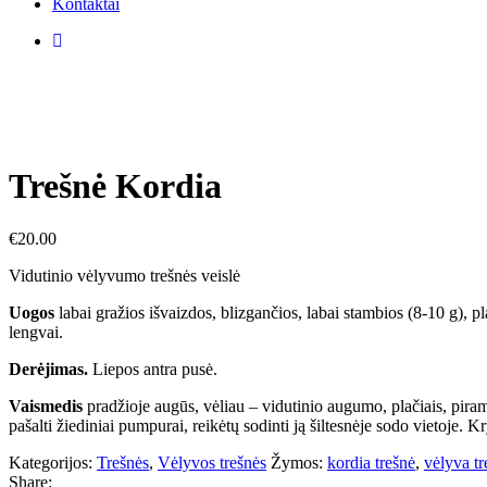
Kontaktai
Trešnė Kordia
€
20.00
Vidutinio vėlyvumo trešnės veislė
Uogos
labai gražios išvaizdos, blizgančios, labai stambios (8-10 g), p
lengvai.
Derėjimas.
Liepos antra pusė.
Vaismedis
pradžioje augūs, vėliau – vidutinio augumo, plačiais, piram
pašalti žiediniai pumpurai, reikėtų sodinti ją šiltesnėje sodo vietoje. 
Kategorijos:
Trešnės
,
Vėlyvos trešnės
Žymos:
kordia trešnė
,
vėlyva tr
Share: