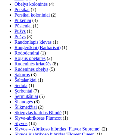
Obelys koloninės
(4)
Persikai
(7)
Persikai koloniniai
(2)
Pūkeniai
(3)
Pūsleniai
(1)
Pušys
(1)
Pušys
(8)
Raudonlapis klevas
(1)
Raugerškiai (Barbarisai)
(1)
Rododendrai
(1)
Rojaus obelaitės
(2)
Rudeninės kriaušės
(8)
Rudeninės obelys
(5)
Sakuros
(3)
Šaltalankiai
(1)
Sedula
(1)
Serbentai
(7)
Šermukšniai
(5)
Šilauogės
(8)
Šilkmedžiai
(2)
Skiepytas karklas Blindė
(1)
Slyva-abrikosas Plumcot
(1)
Slyvos
(14)
Slyvos – Abrikoso hibridas ‘Flavor Supreme’
(2)
Slyvos ir abrikoso hibridas 'Flower Queen'
(1)