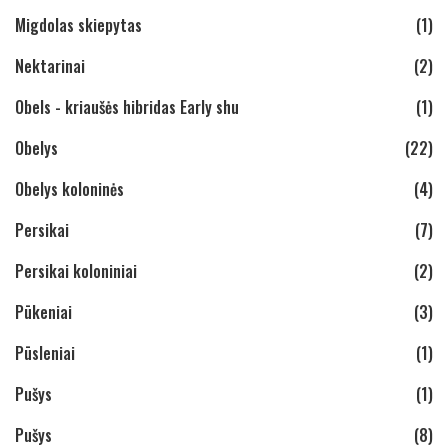
Migdolas skiepytas
(1)
Nektarinai
(2)
Obels - kriaušės hibridas Early shu
(1)
Obelys
(22)
Obelys koloninės
(4)
Persikai
(7)
Persikai koloniniai
(2)
Pūkeniai
(3)
Pūsleniai
(1)
Pušys
(1)
Pušys
(8)