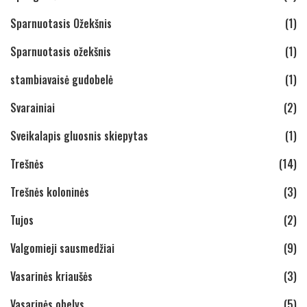
Sparnuotasis Ožekšnis
(1)
Sparnuotasis ožekšnis
(1)
stambiavaisė gudobelė
(1)
Svarainiai
(2)
Sveikalapis gluosnis skiepytas
(1)
Trešnės
(14)
Trešnės koloninės
(3)
Tujos
(2)
Valgomieji sausmedžiai
(9)
Vasarinės kriaušės
(3)
Vasarinės obelys
(5)