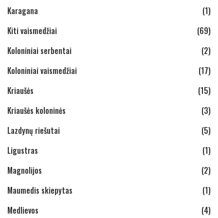
Karagana
(1)
Kiti vaismedžiai
(69)
Koloniniai serbentai
(2)
Koloniniai vaismedžiai
(17)
Kriaušės
(15)
Kriaušės koloninės
(3)
Lazdynų riešutai
(5)
Ligustras
(1)
Magnolijos
(2)
Maumedis skiepytas
(1)
Medlievos
(4)