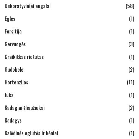
Dekoratyviniai augalai
(58)
Eglės
(1)
Forsitija
(1)
Gervuogės
(3)
Graikiškas riešutas
(1)
Gudobelė
(2)
Hortenzijos
(11)
Juka
(1)
Kadagiai šliaužiukai
(2)
Kadagys
(1)
Kalėdinės eglutės ir kėniai
(1)