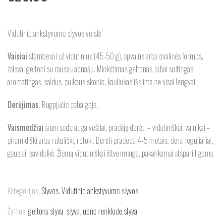
Vidutinio ankstyvumo slyvos veislė
Vaisiai
stambesni už vidutinius (45-50 g), apvalūs arba ovalinės formos,
žalsvai geltoni su rausvu apnašu. Minkštimas geltonas, labai sultingas,
aromatingas, saldus, puikaus skonio, kauliukas išsiima ne visai lengvai.
Derėjimas
. Rugpjūčio pabaigoje.
Vaismedžiai
jauni sode auga vešliai, pradėję derėti – vidutiniškai, vainikai –
piramidiški arba rutuliški, retoki. Derėti pradeda 4-5 metais, dera reguliariai,
gausiai, savidulkė. Žiemą vidutiniškai ištverminga, pakankamai atspari ligoms.
Kategorijos:
Slyvos
,
Vidutinio ankstyvumo slyvos
Žymos:
geltona slyva
,
slyva
,
ueno renklode slyva