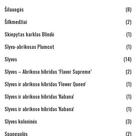
Šilauogės
(8)
Šilkmedžiai
(2)
Skiepytas karklas Blindė
(1)
Slyva-abrikosas Plumcot
(1)
Slyvos
(14)
Slyvos – Abrikoso hibridas ‘Flavor Supreme’
(2)
Slyvos ir abrikoso hibridas 'Flower Queen'
(1)
Slyvos ir abrikoso hibridas 'Kubana'
(1)
Slyvos ir abrikoso hibridas 'Kubana'
(1)
Slyvos koloninės
(3)
Spanguolės
(2)