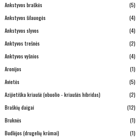
Ankstyvos braškės
(5)
Ankstyvos šilauogės
(4)
Ankstyvos slyvos
(4)
Anktyvos trešnės
(2)
Anktyvos vyšnios
(4)
Aronijos
(1)
Avietės
(5)
Azijietiška kriaušė (obuolio - kriaušės hibridas)
(2)
Braškių daigai
(12)
Bruknės
(1)
Budlėjos (drugelių krūmai)
(1)