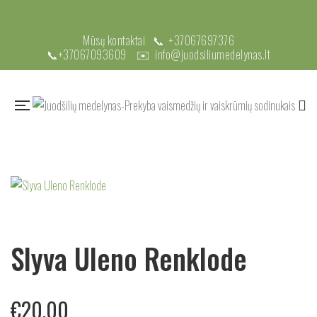
Mūsų kontaktai 📞
+37067697376
📞
+37067093609
✉️
info@juodsiliumedelynas.lt
Slyva Uleno Renklode
€
20.00