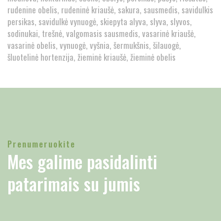
rudenine obelis
rudeninė kriaušė
sakura
sausmedis
savidulkis
persikas
savidulkė vynuogė
skiepyta alyva
slyva
slyvos
sodinukai
trešnė
valgomasis sausmedis
vasarinė kriaušė
vasarinė obelis
vynuogė
vyšnia
šermukšnis
šilauogė
šluotelinė hortenzija
žieminė kriaušė
žieminė obelis
Prenumeruokite
Mes galime pasidalinti
patarimais su jumis