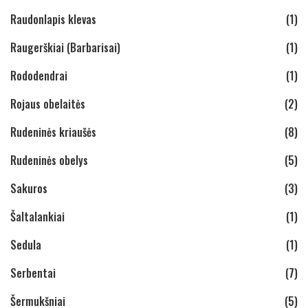
Raudonlapis klevas
(1)
Raugerškiai (Barbarisai)
(1)
Rododendrai
(1)
Rojaus obelaitės
(2)
Rudeninės kriaušės
(8)
Rudeninės obelys
(5)
Sakuros
(3)
Šaltalankiai
(1)
Sedula
(1)
Serbentai
(7)
Šermukšniai
(5)