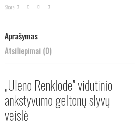
Share:
Aprašymas
Atsiliepimai (0)
„Uleno Renklode” vidutinio
ankstyvumo geltonų slyvų
veislė