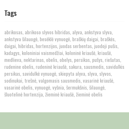
Tags
abrikosas
abrikoso slyvos hibridas
alyva
ankstyva slyva
ankstyva šilauogė
besėklė vynuogė
braškių daigai
braškės
daigai
hibridas
hortenzijos
juodas serbentas
juodoji pušis
kadagys
koloniniai vaismedžiai
koloninė kriaušė
kriaušė
medlieva
nektarinas
obelis
obelys
persikas
pušys
riešutas
rudenine obelis
rudeninė kriaušė
sakura
sausmedis
savidulkis
persikas
savidulkė vynuogė
skiepyta alyva
slyva
slyvos
sodinukai
trešnė
valgomasis sausmedis
vasarinė kriaušė
vasarinė obelis
vynuogė
vyšnia
šermukšnis
šilauogė
šluotelinė hortenzija
žieminė kriaušė
žieminė obelis