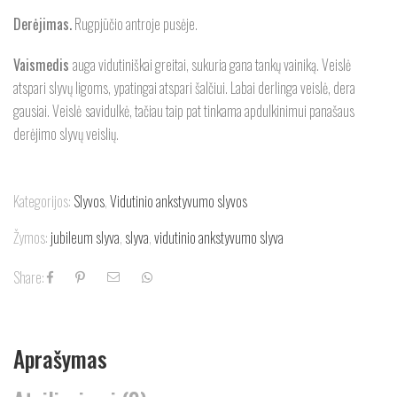
Derėjimas.
Rugpjūčio antroje pusėje.
Vaismedis
auga vidutiniškai greitai, sukuria gana tankų vainiką. Veislė
atspari slyvų ligoms, ypatingai atspari šalčiui. Labai derlinga veislė, dera
gausiai. Veislė
savidulkė, tačiau taip pat tinkama apdulkinimui panašaus
derėjimo slyvų veislių.
Kategorijos:
Slyvos
,
Vidutinio ankstyvumo slyvos
Žymos:
jubileum slyva
,
slyva
,
vidutinio ankstyvumo slyva
Share:
Aprašymas