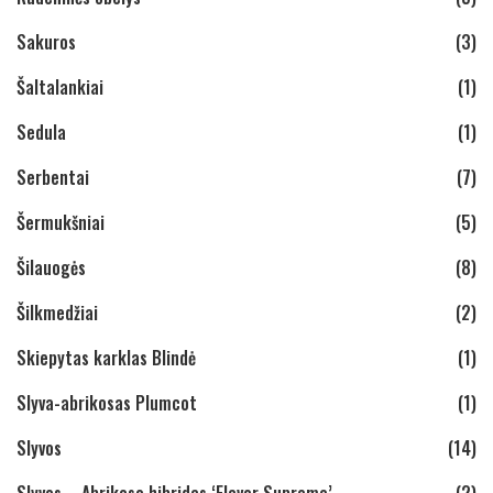
Sakuros
(3)
Šaltalankiai
(1)
Sedula
(1)
Serbentai
(7)
Šermukšniai
(5)
Šilauogės
(8)
Šilkmedžiai
(2)
Skiepytas karklas Blindė
(1)
Slyva-abrikosas Plumcot
(1)
Slyvos
(14)
Slyvos – Abrikoso hibridas ‘Flavor Supreme’
(2)