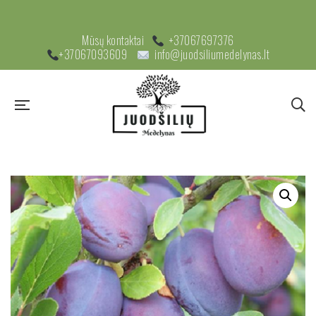
Mūsų kontaktai
+37067697376
+37067093609
info@juodsiliumedelynas.lt