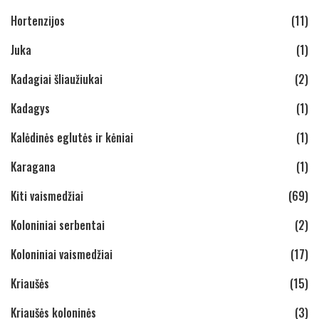
Hortenzijos
(11)
Juka
(1)
Kadagiai šliaužiukai
(2)
Kadagys
(1)
Kalėdinės eglutės ir kėniai
(1)
Karagana
(1)
Kiti vaismedžiai
(69)
Koloniniai serbentai
(2)
Koloniniai vaismedžiai
(17)
Kriaušės
(15)
Kriaušės koloninės
(3)