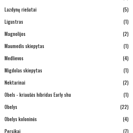
Lazdynų riešutai
(5)
Ligustras
(1)
Magnolijos
(2)
Maumedis skiepytas
(1)
Medlievos
(4)
Migdolas skiepytas
(1)
Nektarinai
(2)
Obels - kriaušės hibridas Early shu
(1)
Obelys
(22)
Obelys koloninės
(4)
Persikai
(7)