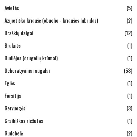
Avietės
(5)
Azijietiška kriaušė (obuolio - kriaušės hibridas)
(2)
Braškių daigai
(12)
Bruknės
(1)
Budlėjos (drugelių krūmai)
(1)
Dekoratyviniai augalai
(58)
Eglės
(1)
Forsitija
(1)
Gervuogės
(3)
Graikiškas riešutas
(1)
Gudobelė
(2)