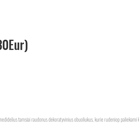
30Eur)
da nedidelius tamsiai raudonus dekoratyvinius obuoliukus, kurie rudeniop paliekami