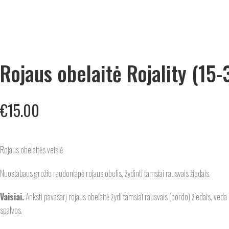
Rojaus obelaitė Rojality (15-
€
15.00
Rojaus obelaitės veislė
Nuostabaus grožio raudonlapė rojaus obelis, žydinti tamsiai rausvais žiedais.
Vaisiai.
Anksti pavasarį rojaus obelaitė žydi tamsiai rausvais (bordo) žiedais, ve
spalvos.