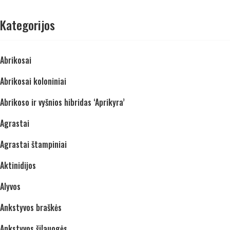
Kategorijos
Abrikosai
Abrikosai koloniniai
Abrikoso ir vyšnios hibridas ‘Aprikyra’
Agrastai
Agrastai štampiniai
Aktinidijos
Alyvos
Ankstyvos braškės
Ankstyvos šilauogės