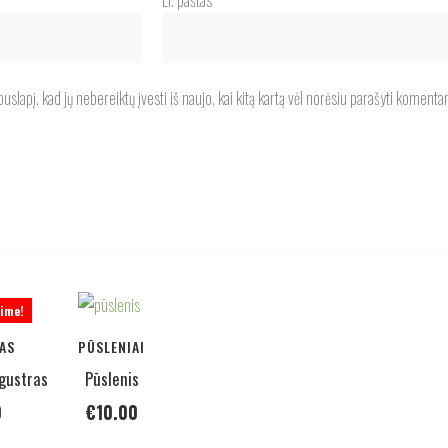
El. paštas
*
uslapį, kad jų nebereiktų įvesti iš naujo, kai kitą kartą vėl norėsiu parašyti komentar
rime!
AS
PŪSLENIAI
igustras
Pūslenis
0
€
10.00