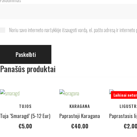
Pavadinimas
*
Noriu savo interneto naršyklėje išsaugoti vardą, el. pašto adresą ir interneto p
Panašūs produktai
Laikinai netu
TUJOS
KARAGANA
LIGUSTR
Tuja ‘Smaragd’ (5-12 Eur)
Paprastoji Karagana
Paprastasis l
€
5.00
€
40.00
€
2.0