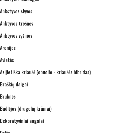
Ankstyvos slyvos
Anktyvos trešnės
Anktyvos vyšnios
Aronijos
Avietės
Azijietiška kriaušė (obuolio - kriaušės hibridas)
Braškių daigai
Bruknės
Budlėjos (drugelių krūmai)
Dekoratyviniai augalai
Eglės