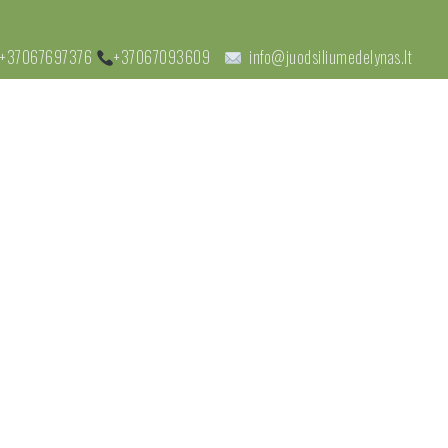
+37067697376
+37067093609
info@juodsiliumedelynas.lt