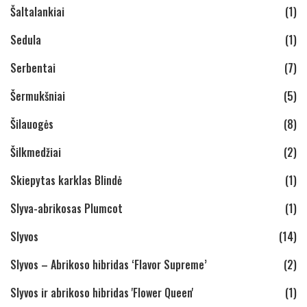
Šaltalankiai
(1)
Sedula
(1)
Serbentai
(7)
Šermukšniai
(5)
Šilauogės
(8)
Šilkmedžiai
(2)
Skiepytas karklas Blindė
(1)
Slyva-abrikosas Plumcot
(1)
Slyvos
(14)
Slyvos – Abrikoso hibridas ‘Flavor Supreme’
(2)
Slyvos ir abrikoso hibridas 'Flower Queen'
(1)