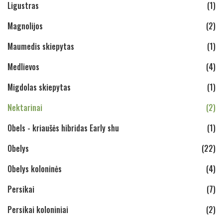
Ligustras
(1)
Magnolijos
(2)
Maumedis skiepytas
(1)
Medlievos
(4)
Migdolas skiepytas
(1)
Nektarinai
(2)
Obels - kriaušės hibridas Early shu
(1)
Obelys
(22)
Obelys koloninės
(4)
Persikai
(7)
Persikai koloniniai
(2)