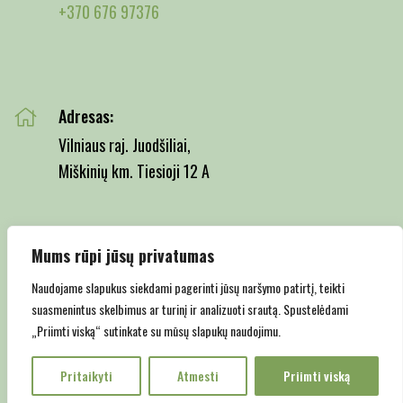
+370 676 97376
Adresas:
Vilniaus raj. Juodšiliai,
Miškinių km. Tiesioji 12 A
Mums rūpi jūsų privatumas
Email:
info@juodsiliumedelynas.lt
Naudojame slapukus siekdami pagerinti jūsų naršymo patirtį, teikti
suasmenintus skelbimus ar turinį ir analizuoti srautą. Spustelėdami
„Priimti viską“ sutinkate su mūsų slapukų naudojimu.
Pritaikyti
Atmesti
Priimti viską
Copyright © 2022 Juodšilių medelynas |
Privatumo politika