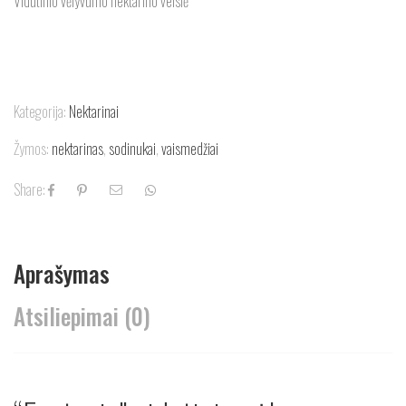
Vidutinio vėlyvumo nektarino veislė
Kategorija:
Nektarinai
Žymos:
nektarinas
,
sodinukai
,
vaismedžiai
Share:
Aprašymas
Atsiliepimai (0)