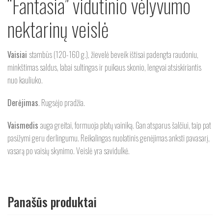
“Fantasia” vidutinio vėlyvumo
nektarinų veislė
Vaisiai
stambūs (120-160 g.), žievelė beveik ištisai padengta raudoniu,
minkštimas saldus, labai sultingas ir puikaus skonio, lengvai atsiskiriantis
nuo kauliuko.
Derėjimas
. Rugsėjo pradžia.
Vais
medis
auga greitai, formuoja platų vainiką. Gan atsparus šalčiui, taip pat
pasižymi geru derlingumu. Reikalingas nuolatinis genėjimas anksti pavasarį,
vasarą po vaisių skynimo. Veislė yra savidulkė.
Panašūs produktai