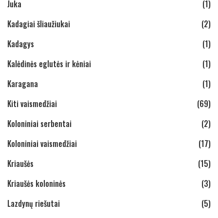
Juka
(1)
Kadagiai šliaužiukai
(2)
Kadagys
(1)
Kalėdinės eglutės ir kėniai
(1)
Karagana
(1)
Kiti vaismedžiai
(69)
Koloniniai serbentai
(2)
Koloniniai vaismedžiai
(17)
Kriaušės
(15)
Kriaušės koloninės
(3)
Lazdynų riešutai
(5)