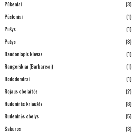
Pūkeniai
(3)
Pūsleniai
(1)
Pušys
(1)
Pušys
(8)
Raudonlapis klevas
(1)
Raugerškiai (Barbarisai)
(1)
Rododendrai
(1)
Rojaus obelaitės
(2)
Rudeninės kriaušės
(8)
Rudeninės obelys
(5)
Sakuros
(3)