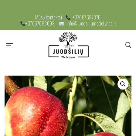
Mūsų kontaktai
+37067697376
+37067093609
info@juodsiliumedelynas.lt