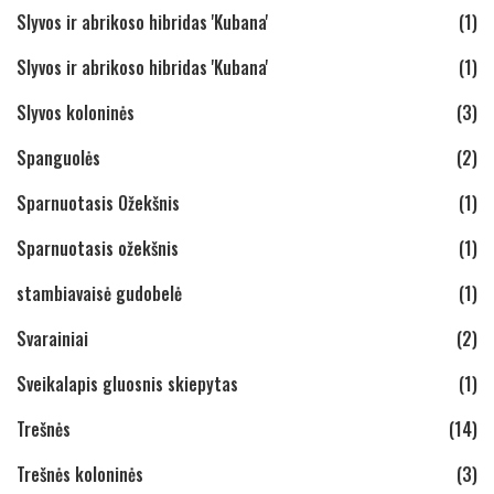
Slyvos ir abrikoso hibridas 'Kubana'
(1)
Slyvos ir abrikoso hibridas 'Kubana'
(1)
Slyvos koloninės
(3)
Spanguolės
(2)
Sparnuotasis Ožekšnis
(1)
Sparnuotasis ožekšnis
(1)
stambiavaisė gudobelė
(1)
Svarainiai
(2)
Sveikalapis gluosnis skiepytas
(1)
Trešnės
(14)
Trešnės koloninės
(3)