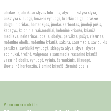
abrikosas
abrikoso slyvos hibridas
alyva
ankstyva slyva
ankstyva šilauogė
besėklė vynuogė
braškių daigai
braškės
daigai
hibridas
hortenzijos
juodas serbentas
juodoji pušis
kadagys
koloniniai vaismedžiai
koloninė kriaušė
kriaušė
medlieva
nektarinas
obelis
obelys
persikas
pušys
riešutas
rudenine obelis
rudeninė kriaušė
sakura
sausmedis
savidulkis
persikas
savidulkė vynuogė
skiepyta alyva
slyva
slyvos
sodinukai
trešnė
valgomasis sausmedis
vasarinė kriaušė
vasarinė obelis
vynuogė
vyšnia
šermukšnis
šilauogė
šluotelinė hortenzija
žieminė kriaušė
žieminė obelis
Prenumeruokite