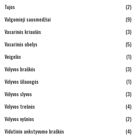
Tujos
(2)
Valgomieji sausmedžiai
(9)
Vasarinės kriaušės
(3)
Vasarinės obelys
(5)
Veigelės
(1)
Vėlyvos braškės
(3)
Vėlyvos šilauogės
(1)
Vėlyvos slyvos
(3)
Vėlyvos trešnės
(4)
Vėlyvos vyšnios
(2)
Vidutinio ankstyvumo braškės
(4)