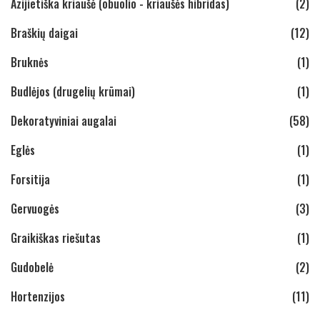
Azijietiška kriaušė (obuolio - kriaušės hibridas)
(2)
Braškių daigai
(12)
Bruknės
(1)
Budlėjos (drugelių krūmai)
(1)
Dekoratyviniai augalai
(58)
Eglės
(1)
Forsitija
(1)
Gervuogės
(3)
Graikiškas riešutas
(1)
Gudobelė
(2)
Hortenzijos
(11)