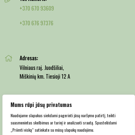
+370 670 93609
+370 676 97376
Adresas:
Vilniaus raj. Juodšiliai,
Miškinių km. Tiesioji 12 A
Mums rūpi jūsų privatumas
Email:
info@juodsiliumedelynas.lt
Naudojame slapukus siekdami pagerinti jūsų naršymo patirtį, teikti
suasmenintus skelbimus ar turinį ir analizuoti srautą. Spustelėdami
„Priimti viską“ sutinkate su mūsų slapukų naudojimu.