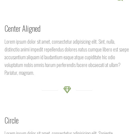
Center Aligned
Lorem ipsum dolor sit amet, consectetur adipisicing elit. Sint, nulla,
distinctio animi impedit repellendus dolores natus cumque libero est saepe
accusantium aliquam id laudantium eaque atque cupiditate hic odio
voluptatum nobis omnis harum perferendis facere obcaecati at ullam?
Pariatur, magnam.
Circle
Lorem ipsum dolor sit amet, consectetur adipisicing elit. Sapiente,