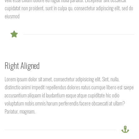
velit esse cillum dolore eu fugiat nulla pariatur. Excepteur sint occaecat
cupidatat non proident, sunt in culpa qu. consectetur adipiscing elit, sed do
eiusmod
Right Aligned
Lorem ipsum dolor sit amet, consectetur adipisicing elit. Sint, nulla,
distinctio animi impedit repellendus dolores natus cumque libero est saepe
accusantium aliquam id laudantium eaque atque cupiditate hic odio
voluptatum nobis omnis harum perferendis facere obcaecati at ullam?
Pariatur, magnam.